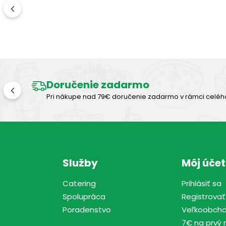
Doručenie zadarmo
Pri nákupe nad 79€ doručenie zadarmo v rámci celéh
Služby
Môj účet
Catering
Prihlásiť sa
Spolupráca
Registrovať
Poradenstvo
Veľkoobch
7€ na prvý 