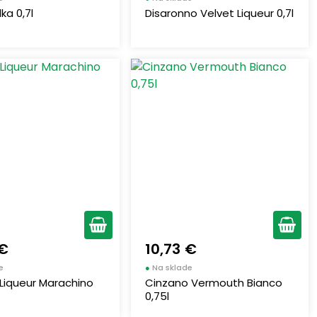
ka 0,7l
Disaronno Velvet Liqueur 0,7l
 €
10,73 €
e
●
Na sklade
Liqueur Marachino
Cinzano Vermouth Bianco
0,75l