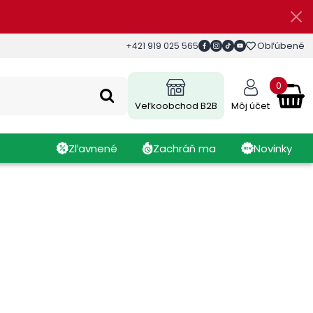
Obľúbené
+421 919 025 565
0
Veľkoobchod B2B
Môj účet
Zľavnené
Zachráň ma
Novinky