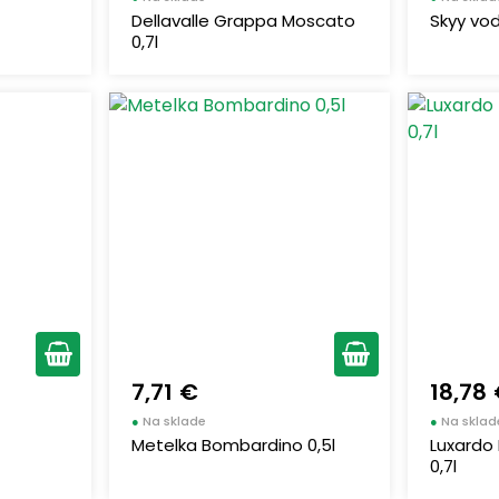
Dellavalle Grappa Moscato
Skyy vod
0,7l
7,71 €
18,78
●
Na sklade
●
Na sklad
Metelka Bombardino 0,5l
Luxardo 
0,7l