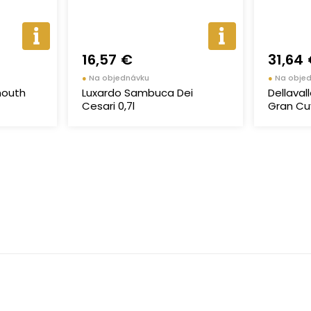
16,57 €
31,64
●
Na objednávku
●
Na obje
mouth
Luxardo Sambuca Dei
Dellava
Cesari 0,7l
Gran Cuv