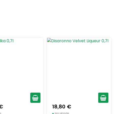
 €
18,80 €
e
●
Na sklade