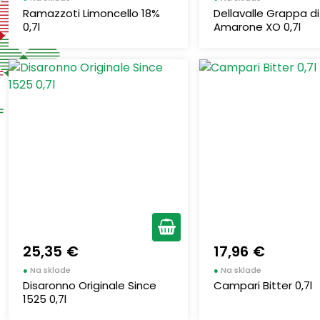
ROSSANA
(1)
Ramazzoti Limoncello 18%
Dellavalle Grappa di
0,7l
Amarone XO 0,7l
25,35 €
17,96 €
●
Na sklade
●
Na sklade
Disaronno Originale Since
Campari Bitter 0,7l
1525 0,7l