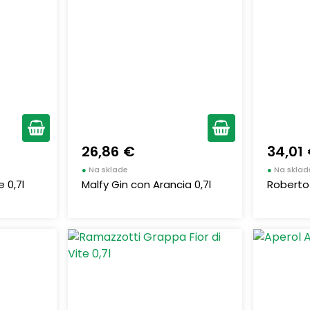
26,86 €
34,01
●
Na sklade
●
Na sklad
 0,7l
Malfy Gin con Arancia 0,7l
Roberto 