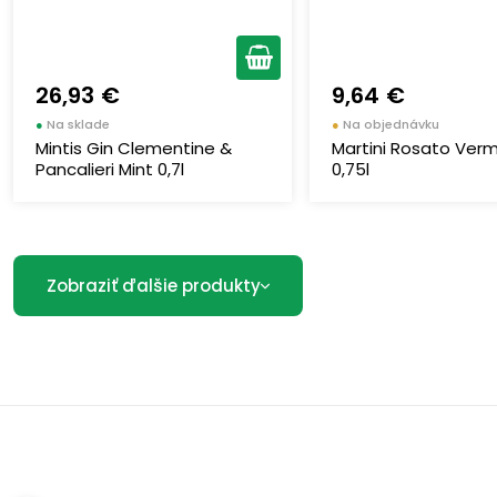
26,93 €
9,64 €
●
Na sklade
●
Na objednávku
Mintis Gin Clementine &
Martini Rosato Ver
Pancalieri Mint 0,7l
0,75l
Zobraziť ďalšie produkty