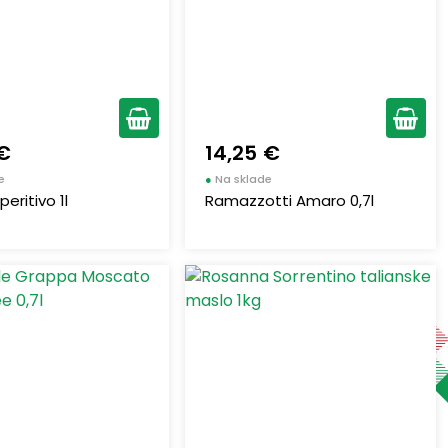
 €
14,25 €
e
●
Na sklade
eritivo 1l
Ramazzotti Amaro 0,7l