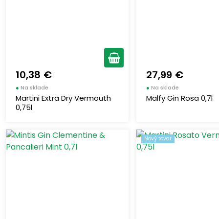
10,38 €
27,99 €
●
Na sklade
●
Na sklade
Martini Extra Dry Vermouth
Malfy Gin Rosa 0,7l
0,75l
Nový tovar