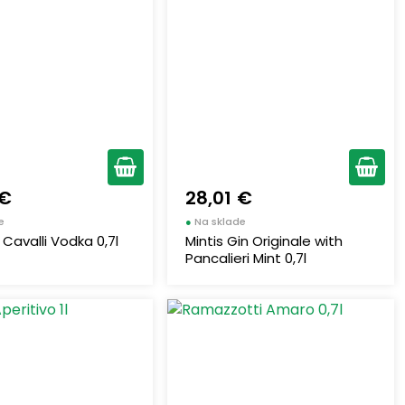
 €
28,01 €
e
●
Na sklade
Cavalli Vodka 0,7l
Mintis Gin Originale with
Pancalieri Mint 0,7l