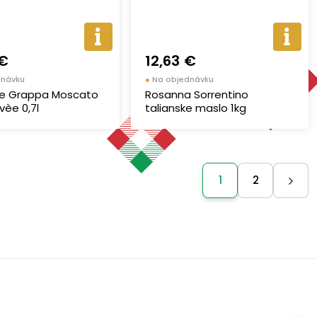
 €
12,63 €
dnávku
●
Na objednávku
lle Grappa Moscato
Rosanna Sorrentino
èe 0,7l
talianske maslo 1kg
1
2