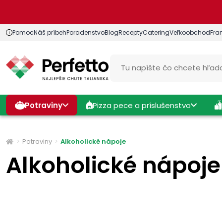
Pomoc
Náš príbeh
Poradenstvo
Blog
Recepty
Catering
Veľkoobchod
Fra
Potraviny
Pizza pece a príslušenstvo
Potraviny
Alkoholické nápoje
Alkoholické nápoje
Cena
Výrobcovia
Štítky
Druh alkoholu