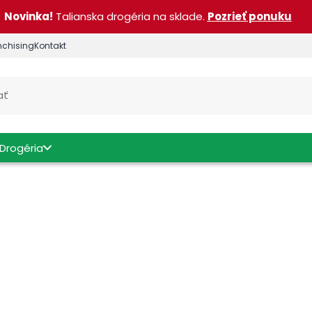
Novinka!
Talianska drogéria na sklade.
Pozrieť ponuku
nchising
Kontakt
Drogéria
Objem