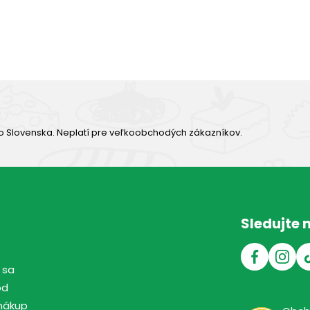
Výborná chuť
o Slovenska. Neplatí pre veľkoobchodých zákazníkov.
Sledujte 
 sa
od
nákup