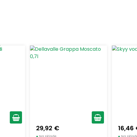
Zobraziť len produkty skladom
0,33
(1)
0,5
(2)
0,7
(22)
0,75
(8)
1
(1)
29,92 €
16,46
●
Na sklade
●
Na sklad