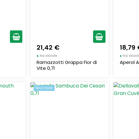
21,42 €
18,79
●
Na sklade
●
Na sklad
Ramazzotti Grappa Fior di
Aperol Ap
Vite 0,7l
Nový tovar