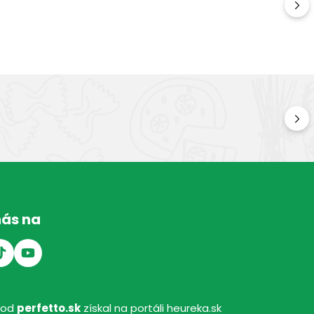
Kv
Kval
nás na
hod
perfetto.sk
získal na portáli heureka.sk