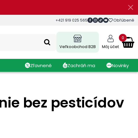
Obľúbené
+421 919 025 565
0
Veľkoobchod B2B
Môj účet
Zľavnené
Zachráň ma
Novinky
nie bez pesticídov