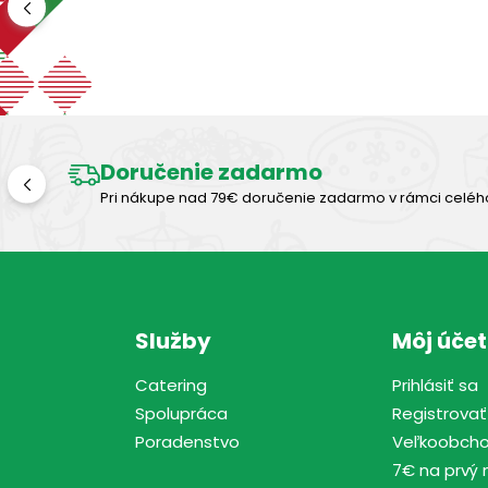
Doručenie zadarmo
Pri nákupe nad 79€ doručenie zadarmo v rámci celéh
Služby
Môj účet
Catering
Prihlásiť sa
Spolupráca
Registrovať
Poradenstvo
Veľkoobch
7€ na prvý 