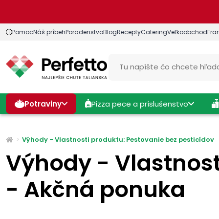
Pomoc
Náš príbeh
Poradenstvo
Blog
Recepty
Catering
Veľkoobchod
Fra
Potraviny
Pizza pece a príslušenstvo
Výhody - Vlastnosti produktu: Pestovanie bez pesticídov
Výhody - Vlastnost
- Akčná ponuka