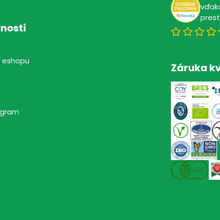
vďaka
pres
nosti
 eshopu
Záruka kv
rogram