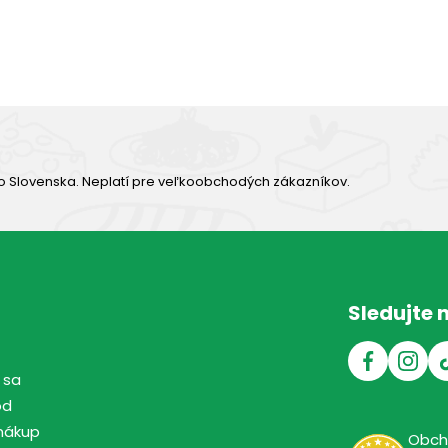
Výborná chuť
o Slovenska. Neplatí pre veľkoobchodých zákazníkov.
Sledujte 
 sa
od
nákup
Obc