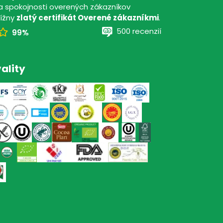
 spokojnosti overených zákazníkov
tížny
zlatý certifikát Overené zákazníkmi
.
500 recenzií
99%
ality