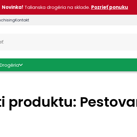
Novinka!
Talianska drogéria na sklade.
Pozrieť ponuku
nchising
Kontakt
Drogéria
i produktu: Pestova