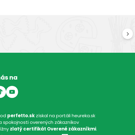
Kv
Kval
nás na
hod
perfetto.sk
získal na portáli heureka.sk
 spokojnosti overených zákazníkov
tížny
zlatý certifikát Overené zákazníkmi
.