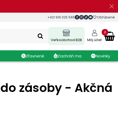
Obľúbené
+421 919 025 565
0
Veľkoobchod B2B
Môj účet
Zľavnené
Zachráň ma
Novinky
 do zásoby - Akčná