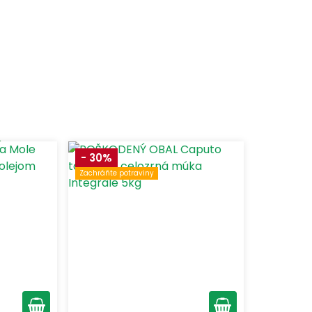
odukty skladom
- 30%
Zachráňte potraviny