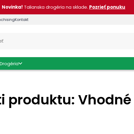
Novinka!
Talianska drogéria na sklade.
Pozrieť ponuku
nchising
Kontakt
Drogéria
ti produktu: Vhodné