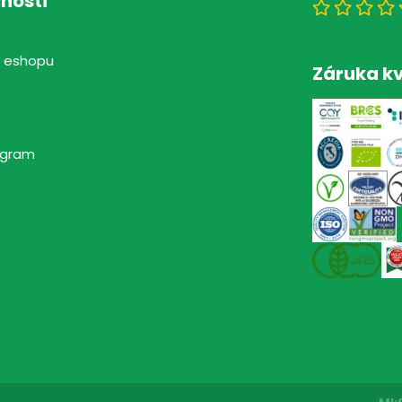
nosti
 eshopu
Záruka kv
rogram