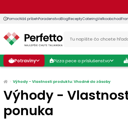
Pomoc
Náš príbeh
Poradenstvo
Blog
Recepty
Catering
Veľkoobchod
Fra
Potraviny
Pizza pece a príslušenstvo
Výhody - Vlastnosti produktu: Vhodné do zásoby
Výhody - Vlastnos
ponuka