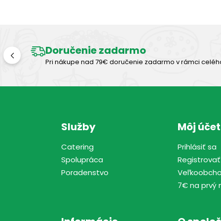
Doručenie zadarmo
Pri nákupe nad 79€ doručenie zadarmo v rámci celéh
Služby
Môj účet
Catering
Prihlásiť sa
Spolupráca
Registrovať
Poradenstvo
Veľkoobch
7€ na prvý 