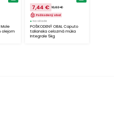
7,44 €
10,63 €
Poškodený obal
●
Na sklade
 Mole
POŠKODENÝ OBAL Caputo
m olejom
talianska celozrná múka
Integrale 5kg
Výborná chuť