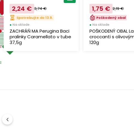
2,24 €
1,75 €
3,74 €
2,19 €
Spotrebujte do 13.9.
Poškodený obal
●
Na sklade
●
Na sklade
ZACHRÁŇ MA Perugina Baci
POŠKODENÝ OBAL La
pralinky Caramellato v tube
croccanti s olivový
37,5g
120g