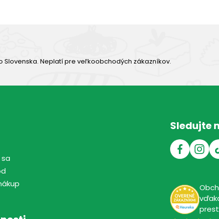
o Slovenska. Neplatí pre veľkoobchodých zákazníkov.
Sledujte 
 sa
od
nákup
Obc
vďaka
pres