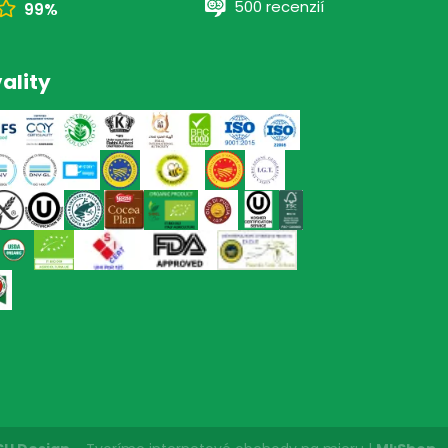
500 recenzií
99%
ality