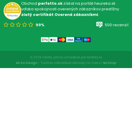
Obchod
perfetto.sk
získal na portáli heureka.sk
vďaka spokojnosti overených zákazníkov prestížny
zlatý certifikát Overené zákazníkmi
.
99%
500 recenzií
© 2026 Všetky práva vyhradené pre Perfetto.sk
MI:SU Design
- Tvoríme internetové obchody na mieru |
MI:Shop