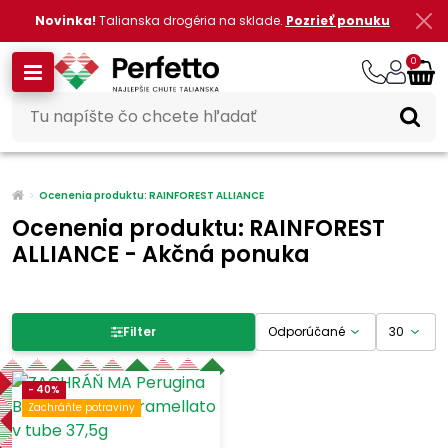
Novinka!
Talianska drogéria na sklade.
Pozrieť ponuku
0
Ocenenia produktu: RAINFOREST ALLIANCE
Ocenenia produktu: RAINFOREST
ALLIANCE - Akčná ponuka
Filter produktov
Filter
Cena
- 40%
Zachráňte potraviny
-
€
€