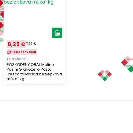
Výrobcovia
MOLINO PASINI
(1)
8,25 €
11,79 €
Štítky
Poškodený obal
●
Na sklade
Zachráňte potraviny
POŠKODENÝ OBAL Molino
(1)
Pasini Granozero Pasta
Fresca talianska bezlepková
múka 1kg
Zobraziť len produkty skladom
Vymazať filtre
Zobraziť všetko (1)
Výborná chuť