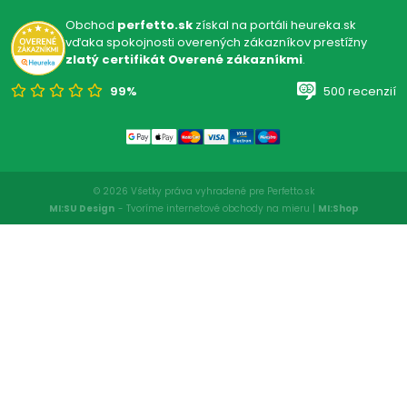
Obchod
perfetto.sk
získal na portáli heureka.sk
vďaka spokojnosti overených zákazníkov prestížny
zlatý certifikát Overené zákazníkmi
.
99%
500 recenzií
© 2026 Všetky práva vyhradené pre Perfetto.sk
MI:SU Design
- Tvoríme internetové obchody na mieru |
MI:Shop