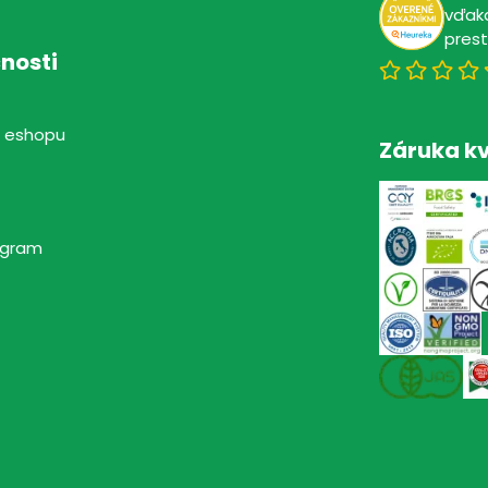
vďaka
pres
nosti
 eshopu
Záruka kv
rogram