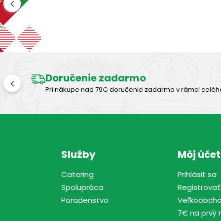
Doručenie zadarmo
Pri nákupe nad 79€ doručenie zadarmo v rámci celéh
Služby
Môj účet
Catering
Prihlásiť sa
Spolupráca
Registrovať
Poradenstvo
Veľkoobch
7€ na prvý 