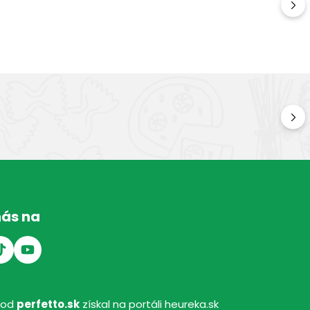
Kv
Kval
nás na
hod
perfetto.sk
získal na portáli heureka.sk