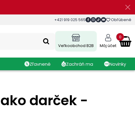
Obľúbené
+421 919 025 565
0
Veľkoobchod B2B
Môj účet
Zľavnené
Zachráň ma
Novinky
 ako darček -