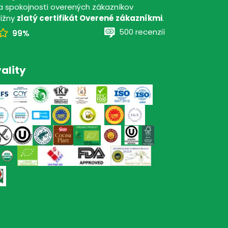
 spokojnosti overených zákazníkov
tížny
zlatý certifikát Overené zákazníkmi
.
500 recenzií
99%
ality