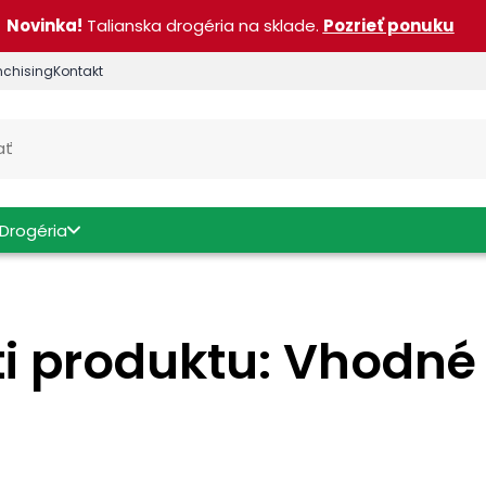
Novinka!
Talianska drogéria na sklade.
Pozrieť ponuku
nchising
Kontakt
Drogéria
i produktu: Vhodné