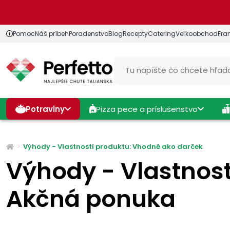
Pomoc
Náš príbeh
Poradenstvo
Blog
Recepty
Catering
Veľkoobchod
Fra
Potraviny
Pizza pece a príslušenstvo
Výhody - Vlastnosti produktu: Vhodné ako darček
Výhody - Vlastnost
Akčná ponuka