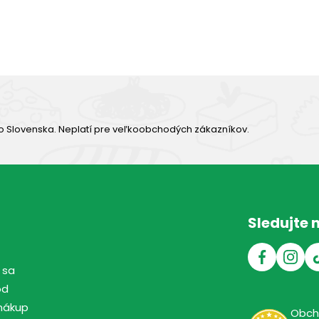
Výborná chuť
o Slovenska. Neplatí pre veľkoobchodých zákazníkov.
Sledujte 
 sa
od
nákup
Obc