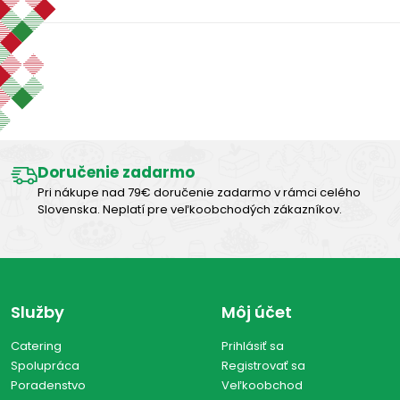
Zobraziť len produkty skladom
Výborná chuť
Vymazať filtre
Zobraziť všetko (0)
Doručenie zadarmo
Pri nákupe nad 79€ doručenie zadarmo v rámci celého
Slovenska. Neplatí pre veľkoobchodých zákazníkov.
Služby
Môj účet
Catering
Prihlásiť sa
Spolupráca
Registrovať sa
Poradenstvo
Veľkoobchod