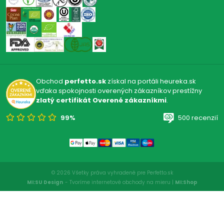
Obchod
perfetto.sk
získal na portáli heureka.sk
vďaka spokojnosti overených zákazníkov prestížny
zlatý certifikát Overené zákazníkmi
.
99%
500 recenzií
© 2026 Všetky práva vyhradené pre Perfetto.sk
MI:SU Design
- Tvoríme internetové obchody na mieru |
MI:Shop