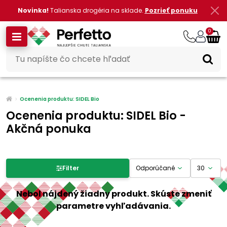
Novinka!
Talianska drogéria na sklade.
Pozrieť ponuku
0
Ocenenia produktu: SIDEL Bio
Ocenenia produktu: SIDEL Bio -
Akčná ponuka
Filter produktov
Filter
Cena
Nebol nájdený žiadny produkt. Skúste zmeniť
parametre vyhľadávania.
-
€
€