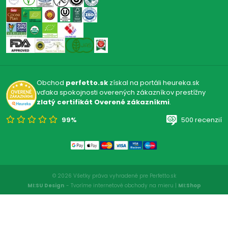
Obchod
perfetto.sk
získal na portáli heureka.sk
vďaka spokojnosti overených zákazníkov prestížny
zlatý certifikát Overené zákazníkmi
.
99%
500 recenzií
© 2026 Všetky práva vyhradené pre Perfetto.sk
MI:SU Design
- Tvoríme internetové obchody na mieru |
MI:Shop