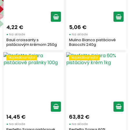
FATINA - MURANO
(1)
Dolce Vita
(1)
AGRISICILIA
(3)
Chladené
(4)
GOLFERA
(3)
Zachráňte potraviny
(2)
4,22 €
5,06 €
ASOLO DOLCE
(1)
Najpredávanejšie
(16)
●
Na sklade
●
Na sklade
SCIARA
(24)
Bauli croissanty s
Mulino Bianco pistáciové
MARABOTTO
pistáciovým krémom 250g
Baiocchi 240g
(1)
Zobraziť len produkty skladom
Najpredávanejšie
Najpredávanejšie
Vymazať filtre
Zobraziť všetko (30)
14,45 €
63,82 €
●
Na sklade
●
Na sklade
Perfetto Sciara pistáciové
Perfetto Sciara 60%