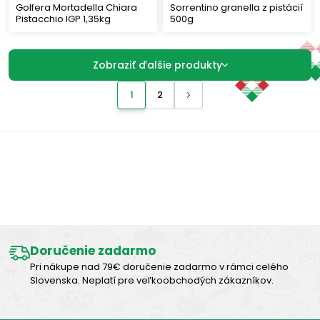
Golfera Mortadella Chiara
Sorrentino granella z pistácií
Pistacchio IGP 1,35kg
500g
Zobraziť ďalšie produkty
1
2
Výborná chuť
Doručenie zadarmo
Pri nákupe nad 79€ doručenie zadarmo v rámci celého
Slovenska. Neplatí pre veľkoobchodých zákazníkov.