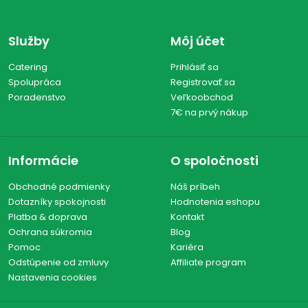
Služby
Môj účet
Catering
Prihlásiť sa
Spolupráca
Registrovať sa
Poradenstvo
Veľkoobchod
7€ na prvý nákup
Informácie
O spoločnosti
Obchodné podmienky
Náš príbeh
Dotazníky spokojnosti
Hodnotenia eshopu
Platba & doprava
Kontakt
Ochrana súkromia
Blog
Pomoc
Kariéra
Odstúpenie od zmluvy
Affiliate program
Nastavenia cookies