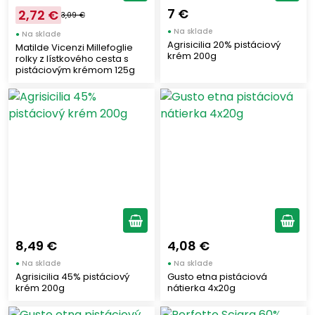
7 €
2,72 €
3,09 €
●
Na sklade
●
Na sklade
Agrisicilia 20% pistáciový
Matilde Vicenzi Millefoglie
krém 200g
rolky z lístkového cesta s
pistáciovým krémom 125g
8,49 €
4,08 €
●
Na sklade
●
Na sklade
Agrisicilia 45% pistáciový
Gusto etna pistáciová
krém 200g
nátierka 4x20g