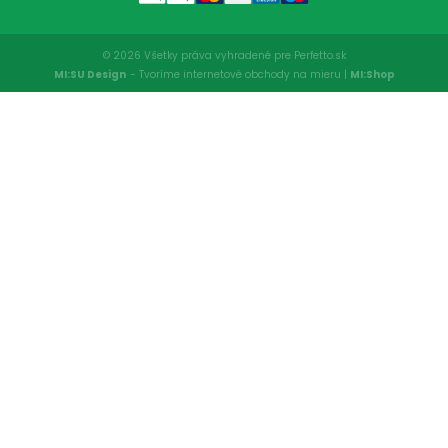
© 2026 Všetky práva vyhradené pre Perfetto.sk
MI:SU Design
- Tvoríme internetové obchody na mieru |
MI:Shop