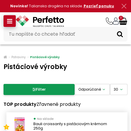
Novinka!
Talianska drogéria na sklade.
Pozrieť ponuku
0
Potraviny
Pistáciové výrobky
Pistáciové výrobky
Filter produktov
Filter
Cena
TOP produkty
Zľavnené produkty
●
Na sklade
-
€
€
Bauli croissanty s pistáciovým krémom
250g
1