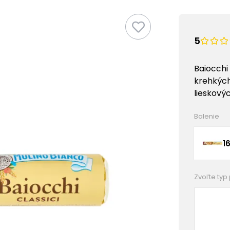
5
Baiocchi
krehkých
lieskový
Balenie
1
Zvoľte typ