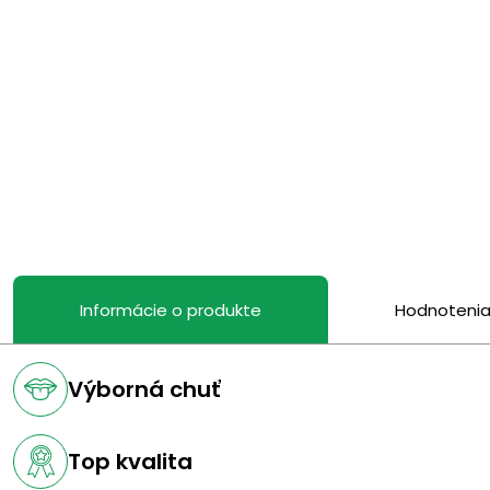
Informácie o produkte
Hodnoteni
Výborná chuť
Top kvalita