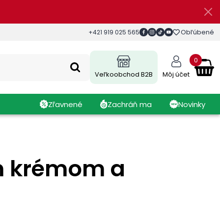
Obľúbené
+421 919 025 565
0
Veľkoobchod B2B
Môj účet
Zľavnené
Zachráň ma
Novinky
ým krémom a