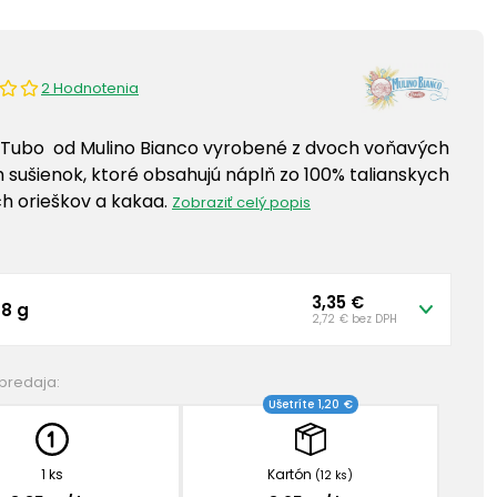
2 Hodnotenia
 Tubo od Mulino Bianco vyrobené z dvoch voňavých
 sušienok, ktoré obsahujú náplň zo 100% talianskych
ch orieškov a kakaa.
Zobraziť celý popis
3,35 €
68 g
2,72 € bez DPH
 predaja:
Ušetríte 1,20 €
1 ks
Kartón
(12 ks)