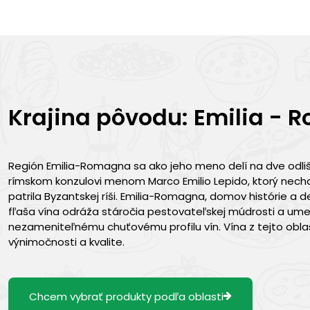
Krajina pôvodu: Emilia -
Región Emilia-Romagna sa ako jeho meno delí na dve odlišn
rímskom konzulovi menom Marco Emilio Lepido, ktorý nechal
patrila Byzantskej ríši. Emilia-Romagna, domov histórie a d
fľaša vína odráža stáročia pestovateľskej múdrosti a ume
nezameniteľnému chuťovému profilu vín. Vína z tejto oblas
výnimočnosti a kvalite.
Chcem vybrať produkty podľa oblasti