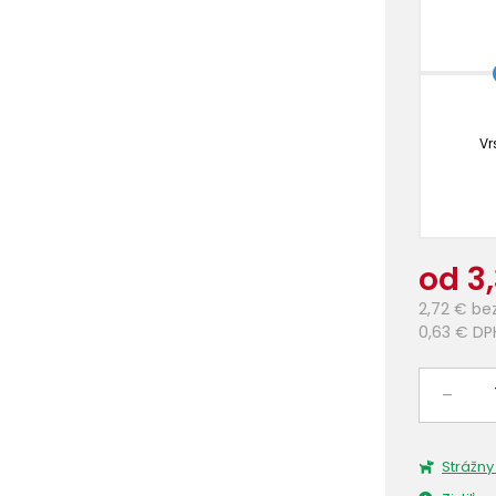
Vr
od 3
2,72 €
be
0,63 €
DP
–
Strážny