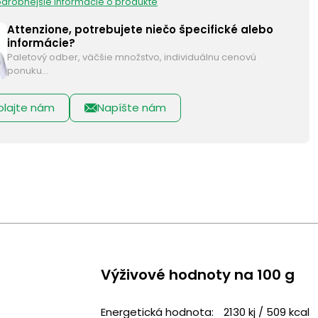
podrobnejšie informácie o produkte
Attenzione, potrebujete niečo špecifické alebo
informácie?
Paletový odber, väčšie množstvo, individuálnu cenovú
ponuku…
olajte nám
Napíšte nám
Výživové ​​hodnoty na 100 g
Energetická hodnota:
2130 kj / 509 kcal