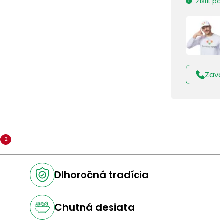
Zistiť 
Zav
a
2
Dlhoročná tradícia
Chutná desiata