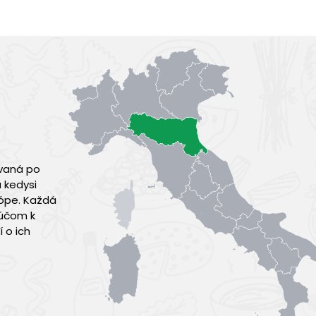
zvaná po
 kedysi
rópe. Každá
ľúčom k
 o ich