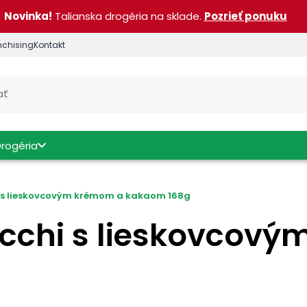
Novinka!
Talianska drogéria na sklade.
Pozrieť ponuku
nchising
Kontakt
Drogéria
i s lieskovcovým krémom a kakaom 168g
occhi s lieskovcov