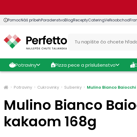
Pomoc
Náš príbeh
Poradenstvo
Blog
Recepty
Catering
Veľkoobchod
Fra
Potraviny
Pizza pece a príslušenstvo
Potraviny
Cukrovinky
Sušienky
Mulino Bianco Baiocch
Mulino Bianco Bai
kakaom 168g