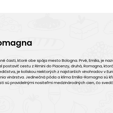
 Romagna
é časti, ktoré obe spája mesto Bologna. Prvé, Emilia, je na
 postaviť cestu z Rimini do Piacenzy, druhá, Romagna, ktorá
edičstva, je kolískou niektorých z najstarších vinohradov v Eu
nia vinárstva. Jedinečná pôda a klíma Emilia-Romagna sú k
ti sú pravidelnými nositeľmi medzinárodných cien, čo svedčí