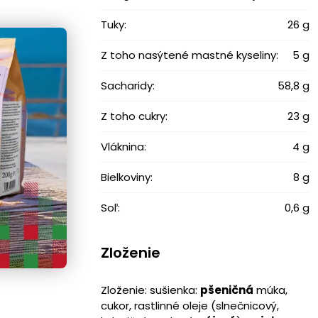
Tuky:
26 g
Z toho nasýtené mastné kyseliny:
5 g
Sacharidy:
58,8 g
Z toho cukry:
23 g
Vláknina:
4 g
Bielkoviny:
8 g
Soľ:
0,6 g
Zloženie
Zloženie: sušienka:
pšeničná
múka,
cukor, rastlinné oleje (slnečnicový,