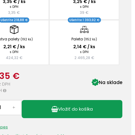
3,35 € / ks
3,25 € / ks
s DPH
s DPH
3,35 €
39 €
Ušetríte 218,88 €
Ušetríte 1 393,92 €
stva palety
Paleta
(192 ks)
(1152 ks)
2,21 € / ks
2,14 € / ks
s DPH
s DPH
424,32 €
2 465,28 €
,35 €
Na sklade
z DPH
H
i
+
Vložiť do košíka
 pes