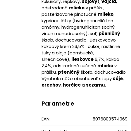
kukuričný, repkový,
sójový
),
vajcia
,
odstredené
mlieko
v prášku,
pasterizované plnotučné
mlieko
,
kypriace látky (hydrogenuhličitan
amónny, hydrogenuhličitan sodný,
vínan monodraselný), soľ,
pšeničný
škrob, dochucovadlo. Lieskovcovo -
kakaový krém 26,5% : cukor, rastlinné
tuky a oleje (bambucké,
slnečnicové),
lieskovce
6,7%, kakao
2,4%, odstredené sušené
mlieko
v
prášku,
pšeničný
škorb, dochucovadlo.
Výrobok môže obsahovať stopy
sóje
,
orechov
,
horčice
a
sezamu
.
Parametre
EAN:
8076809574969