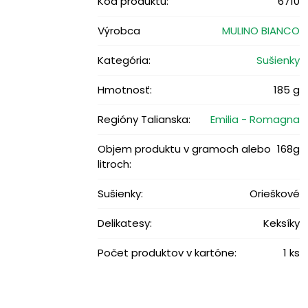
Kód produktu:
6710
Výrobca
MULINO BIANCO
Kategória:
Sušienky
Hmotnosť:
185 g
Regióny Talianska:
Emilia - Romagna
Objem produktu v gramoch alebo
168g
litroch:
Sušienky:
Orieškové
Delikatesy:
Keksíky
Počet produktov v kartóne:
1 ks