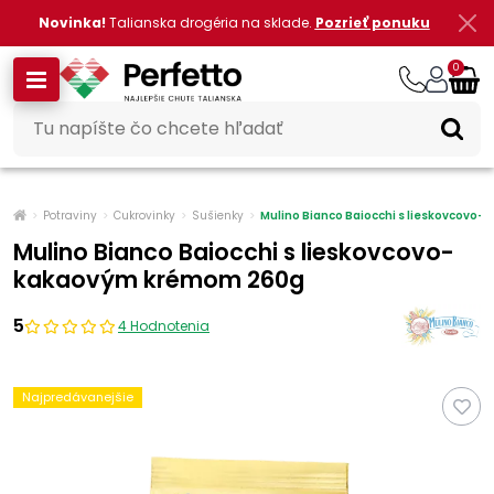
Novinka!
Talianska drogéria na sklade.
Pozrieť ponuku
0
Potraviny
Cukrovinky
Sušienky
Mulino Bianco Baiocchi s lieskovcov
Mulino Bianco Baiocchi s lieskovcovo-
kakaovým krémom 260g
5
4 Hodnotenia
Najpredávanejšie