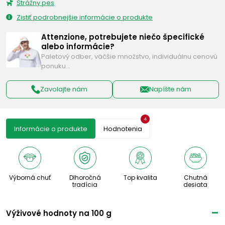
Strážny pes
Zistiť podrobnejšie informácie o produkte
Attenzione, potrebujete niečo špecifické
alebo informácie?
Paletový odber, väčšie množstvo, individuálnu cenovú
ponuku…
Zavolajte nám
Napíšte nám
4
Informácie o produkte
Hodnotenia
Výborná chuť
Dlhoročná
Top kvalita
Chutná
tradícia
desiata
Výživové ​​hodnoty na 100 g