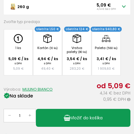
5,09 €
260 g
4,14 € bez DPH
Zvoľte typ predaja:
Ušetríte 1,50 €
Ušetríte 124 €
Ušetríte 940,80 €
1 ks
Kartón
Vrstva
Paleta
(10 ks)
(560 ks)
palety
(80 ks)
5,09 € / ks
4,94 € / ks
3,54 € / ks
3,41 € / ks
s DPH
s DPH
s DPH
s DPH
5,09 €
49,40 €
283,20 €
1 909,60 €
od 5,09 €
Výrobca:
MULINO BIANCO
4,14 €
bez DPH
Na sklade
0,95 €
DPH
i
–
+
Vložiť do košíka