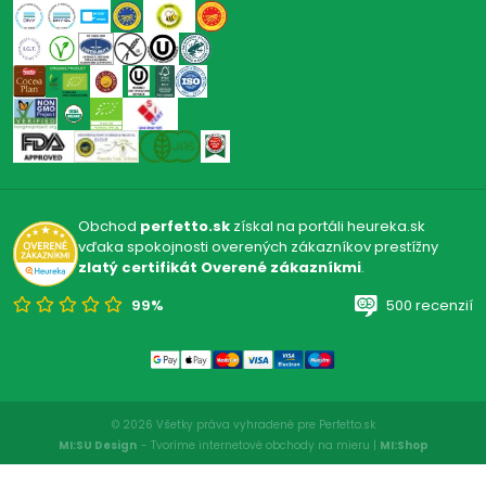
Obchod
perfetto.sk
získal na portáli heureka.sk
vďaka spokojnosti overených zákazníkov prestížny
zlatý certifikát Overené zákazníkmi
.
99%
500 recenzií
© 2026 Všetky práva vyhradené pre Perfetto.sk
MI:SU Design
- Tvoríme internetové obchody na mieru |
MI:Shop