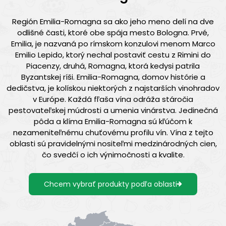
Región Emilia-Romagna sa ako jeho meno delí na dve
odlišné časti, ktoré obe spája mesto Bologna. Prvé,
Emilia, je nazvaná po rímskom konzulovi menom Marco
Emilio Lepido, ktorý nechal postaviť cestu z Rimini do
Piacenzy, druhá, Romagna, ktorá kedysi patrila
Byzantskej ríši. Emilia-Romagna, domov histórie a
dedičstva, je kolískou niektorých z najstarších vinohradov
v Európe. Každá fľaša vína odráža stáročia
pestovateľskej múdrosti a umenia vinárstva. Jedinečná
pôda a klíma Emilia-Romagna sú kľúčom k
nezameniteľnému chuťovému profilu vín. Vína z tejto
oblasti sú pravidelnými nositeľmi medzinárodných cien,
čo svedčí o ich výnimočnosti a kvalite.
Chcem vybrať produkty podľa oblasti