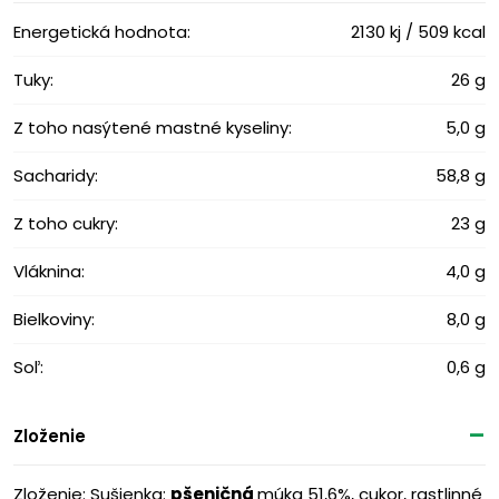
Energetická hodnota:
2130 kj / 509 kcal
Tuky:
26 g
Z toho nasýtené mastné kyseliny:
5,0 g
Sacharidy:
58,8 g
Z toho cukry:
23 g
Vláknina:
4,0 g
Bielkoviny:
8,0 g
Soľ:
0,6 g
Zloženie
Zloženie: Sušienka:
pšeničná
múka 51,6%, cukor, rastlinné