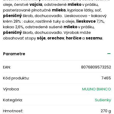
oleje, čerstvé
vajcia
, odstredené
mlieko
v prášku,
pasterizované plnotučné
mlieko
, kypriace látky, soľ,
pšeničný
škrob, dochucovadlo. Lieskovcovo - kakaový
krém 28% : cukor, rastlinné tuky a oleje,
lieskovce
7,1%,
kakao 2,6%, odstredené sušené
mlieko
v prášku,
pšeničný
škorb, dochucovadlo. Výrobok môže
obsahovať stopy
sóje
,
orechov
,
horčice
a
sezamu
.
Parametre
EAN:
8076809573252
Kód produktu:
7465
Výrobca
MULINO BIANCO
Kategória:
Sušienky
Hmotnosť:
270 g