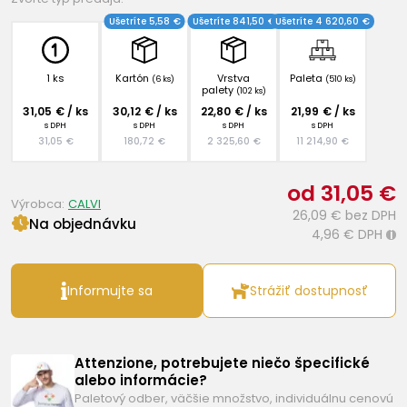
Ušetríte 5,58 €
Ušetríte 841,50 €
Ušetríte 4 620,60 €
1 ks
Kartón
Vrstva
Paleta
(6 ks)
(510 ks)
palety
(102 ks)
31,05 € / ks
30,12 € / ks
22,80 € / ks
21,99 € / ks
s DPH
s DPH
s DPH
s DPH
31,05 €
180,72 €
2 325,60 €
11 214,90 €
od 31,05 €
Výrobca:
CALVI
26,09 €
bez DPH
Na objednávku
4,96 €
DPH
i
Informujte sa
Strážiť dostupnosť
Attenzione, potrebujete niečo špecifické
alebo informácie?
Paletový odber, väčšie množstvo, individuálnu cenovú