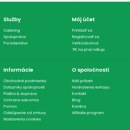
Služby
Môj účet
Catering
Prihlásiť sa
Spolupráca
Registrovať sa
Poradenstvo
Veľkoobchod
7€ na prvý nákup
Informácie
O spoločnosti
Obchodné podmienky
Náš príbeh
Dotazníky spokojnosti
Hodnotenia eshopu
Platba & doprava
Kontakt
Ochrana súkromia
Blog
Pomoc
Kariéra
Odstúpenie od zmluvy
Affiliate program
Nastavenia cookies