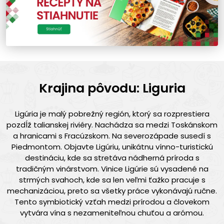
Krajina pôvodu: Liguria
Ligúria je malý pobrežný región, ktorý sa rozprestiera
pozdĺž talianskej riviéry. Nachádza sa medzi Toskánskom
a hranicami s Fracúzskom. Na severozápade susedí s
Piedmontom. Objavte Ligúriu, unikátnu vínno-turistickú
destináciu, kde sa stretáva nádherná príroda s
tradičným vinárstvom. Vinice Ligúrie sú vysadené na
strmých svahoch, kde sa len veľmi ťažko pracuje s
mechanizáciou, preto sa všetky práce vykonávajú ručne.
Tento symbiotický vzťah medzi prírodou a človekom
vytvára vína s nezameniteľnou chuťou a arómou.