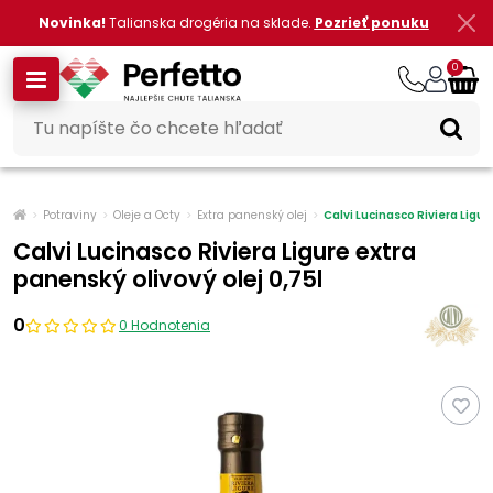
Novinka!
Talianska drogéria na sklade.
Pozrieť ponuku
0
Potraviny
Oleje a Octy
Extra panenský olej
Calvi Lucinasco Riviera Ligur
Calvi Lucinasco Riviera Ligure extra
panenský olivový olej 0,75l
0
0 Hodnotenia