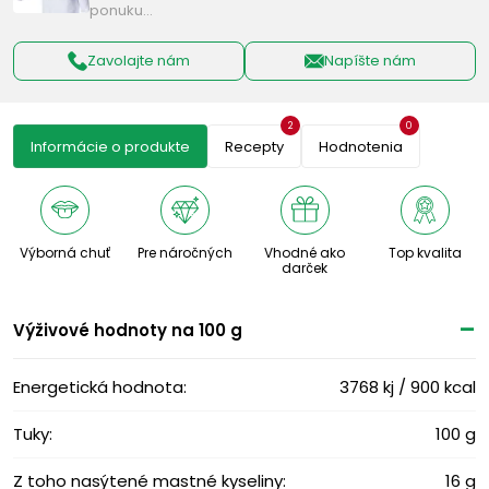
ponuku…
Zavolajte nám
Napíšte nám
2
0
Informácie o produkte
Recepty
Hodnotenia
Výborná chuť
Pre náročných
Vhodné ako
Top kvalita
darček
Výživové ​​hodnoty na 100 g
Energetická hodnota:
3768 kj / 900 kcal
Tuky:
100 g
Z toho nasýtené mastné kyseliny:
16 g