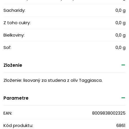
Sacharidy:
0,0 g
Z toho cukry:
0,0 g
Bielkoviny:
0,0 g
Soľ:
0,0 g
Zloženie
Zloženie: lisovaný za studena z olív Taggiasca.
Parametre
EAN:
8009838002325
Kód produktu:
6861