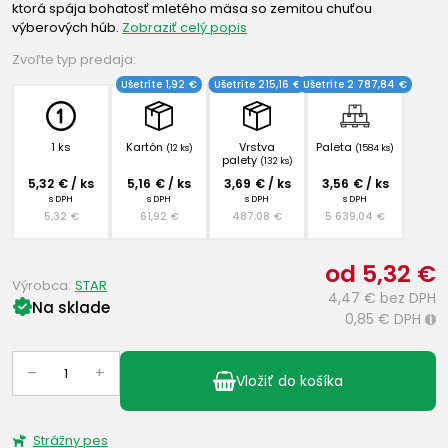
ktorá spája bohatosť mletého mäsa so zemitou chuťou
výberových húb.
Zobraziť celý popis
Zvoľte typ predaja:
Ušetríte 1,92 €
Ušetríte 215,16 €
Ušetríte 2 787,84 €
1 ks
Kartón
Vrstva
Paleta
(12 ks)
(1584 ks)
palety
(132 ks)
5,32 € / ks
5,16 € / ks
3,69 € / ks
3,56 € / ks
s DPH
s DPH
s DPH
s DPH
5,32 €
61,92 €
487,08 €
5 639,04 €
od 5,32 €
Výrobca:
STAR
4,47 €
bez DPH
Na sklade
0,85 €
DPH
i
–
+
Vložiť do košíka
Strážny pes