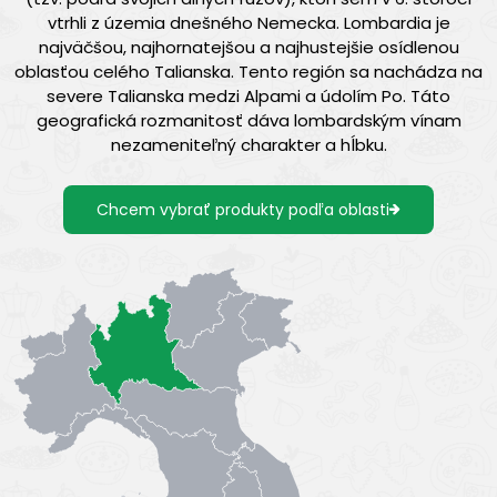
vtrhli z územia dnešného Nemecka. Lombardia je
najväčšou, najhornatejšou a najhustejšie osídlenou
oblasťou celého Talianska. Tento región sa nachádza na
severe Talianska medzi Alpami a údolím Po. Táto
geografická rozmanitosť dáva lombardským vínam
nezameniteľný charakter a hĺbku.
Chcem vybrať produkty podľa oblasti