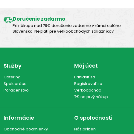
Doručenie zadarmo
Pri nákupe nad 79€ doručenie zadarmo v rámci celého
Slovenska. Neplatí pre veľkoobchodých zákazníkov.
Služby
Môj účet
Catering
Prihlásiť sa
Spolupráca
Registrovať sa
Poradenstvo
Veľkoobchod
7€ na prvý nákup
Informácie
O spoločnosti
Obchodné podmienky
Náš príbeh