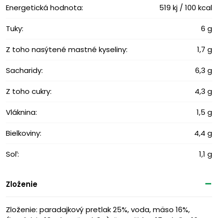
Energetická hodnota:
519 kj / 100 kcal
Tuky:
6 g
Z toho nasýtené mastné kyseliny:
1,7 g
Sacharidy:
6,3 g
Z toho cukry:
4,3 g
Vláknina:
1,5 g
Bielkoviny:
4,4 g
Soľ:
1,1 g
Zloženie
Zloženie: paradajkový pretlak 25%, voda, mäso 16%,