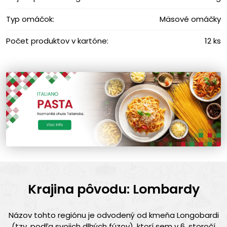
Typ omáčok:
Mäsové omáčky
Počet produktov v kartóne:
12 ks
Krajina pôvodu: Lombardy
Názov tohto regiónu je odvodený od kmeňa Longobardi
(tzv. podľa svojich dlhých fúzov), ktorí sem v 6. storočí