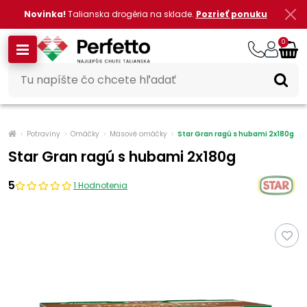
Novinka!
Talianska drogéria na sklade.
Pozrieť ponuku
0
Potraviny
Omáčky
Mäsové omáčky
Star Gran ragú s hubami 2x180g
Star Gran ragú s hubami 2x180g
5
1 Hodnotenia