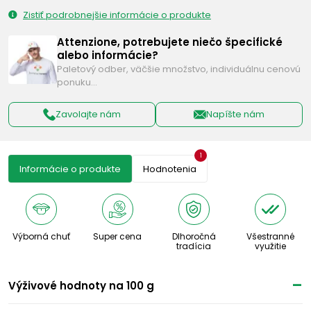
Zistiť podrobnejšie informácie o produkte
Attenzione, potrebujete niečo špecifické
alebo informácie?
Paletový odber, väčšie množstvo, individuálnu cenovú
ponuku…
Zavolajte nám
Napíšte nám
1
Informácie o produkte
Hodnotenia
Výborná chuť
Super cena
Dlhoročná
Všestranné
tradícia
využitie
Výživové ​​hodnoty na 100 g