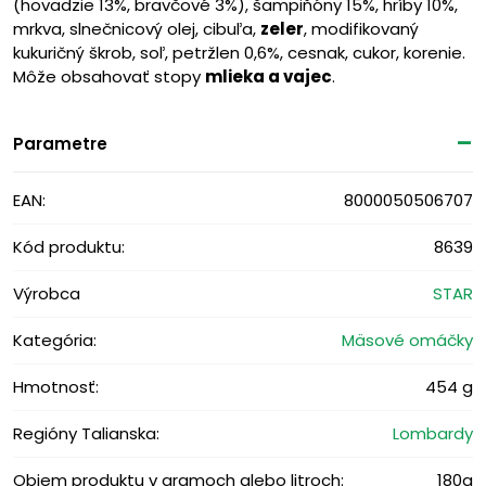
(hovädzie 13%, bravčové 3%), šampiňóny 15%, hríby 10%,
mrkva, slnečnicový olej, cibuľa,
zeler
, modifikovaný
kukuričný škrob, soľ, petržlen 0,6%, cesnak, cukor, korenie.
Môže obsahovať stopy
mlieka a
vajec
.
Parametre
EAN:
8000050506707
Kód produktu:
8639
Výrobca
STAR
Kategória:
Mäsové omáčky
Hmotnosť:
454 g
Regióny Talianska:
Lombardy
Objem produktu v gramoch alebo litroch:
180g