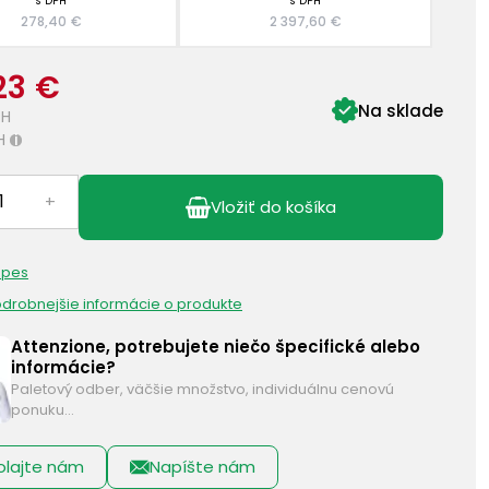
s DPH
s DPH
278,40 €
2 397,60 €
23 €
Na sklade
PH
H
i
+
Vložiť do košíka
 pes
podrobnejšie informácie o produkte
Attenzione, potrebujete niečo špecifické alebo
informácie?
Paletový odber, väčšie množstvo, individuálnu cenovú
ponuku…
olajte nám
Napíšte nám