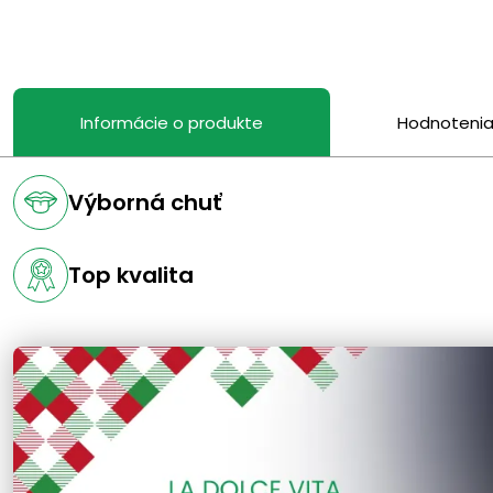
Informácie o produkte
Hodnoteni
Výborná chuť
Top kvalita