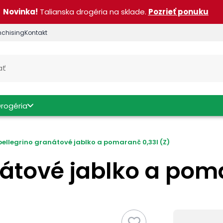
Novinka!
Talianska drogéria na sklade.
Pozrieť ponuku
nchising
Kontakt
Drogéria
ellegrino granátové jablko a pomaranč 0,33l (Z)
átové jablko a poma