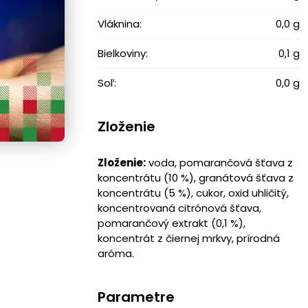
Vláknina:
0,0 g
Bielkoviny:
0,1 g
Soľ:
0,0 g
Zloženie
Zloženie:
voda, pomarančová šťava z
koncentrátu (10 %), granátová šťava z
koncentrátu (5 %), cukor, oxid uhličitý,
koncentrovaná citrónová šťava,
pomarančový extrakt (0,1 %),
koncentrát z čiernej mrkvy, prírodná
aróma.
Parametre