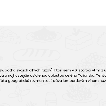
podľa svojich dlhých fúzov), ktorí sem v 6. storočí vtrhli z
 a najhustejšie osídlenou oblasťou celého Talianska. Tento
. Táto geografická rozmanitosť dáva lombardským vínam ne