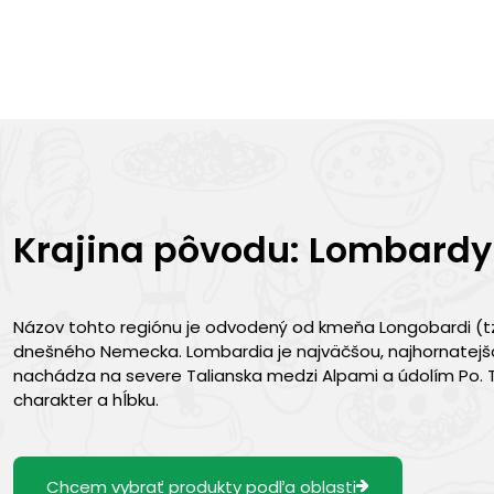
Krajina pôvodu: Lombardy
Názov tohto regiónu je odvodený od kmeňa Longobardi (tzv. 
dnešného Nemecka. Lombardia je najväčšou, najhornatejšou
nachádza na severe Talianska medzi Alpami a údolím Po
charakter a hĺbku.
Chcem vybrať produkty podľa oblasti