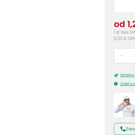
od 1,
1 €
bez D
0,23 €
DP
–
Strážny
Zistiť 
Zav