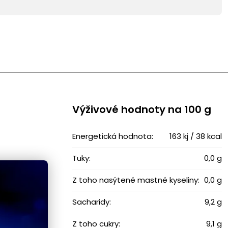
Výživové ​​hodnoty na 100 g
Energetická hodnota:
163 kj / 38 kcal
Tuky:
0,0 g
Z toho nasýtené mastné kyseliny:
0,0 g
Sacharidy:
9,2 g
Z toho cukry:
9,1 g