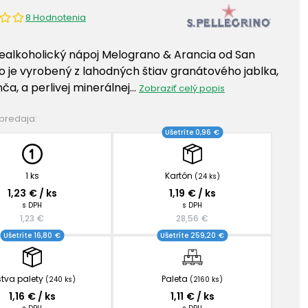
8 Hodnotenia
ealkoholický nápoj Melograno & Arancia od San
no je vyrobený z lahodných štiav granátového jablka,
a, a perlivej minerálnej…
Zobraziť celý popis
 predaja:
Ušetríte 0,96 €
1 ks
Kartón
(24 ks)
1,23 € / ks
1,19 € / ks
s DPH
s DPH
1,23 €
28,56 €
Ušetríte 16,80 €
Ušetríte 259,20 €
stva palety
Paleta
(240 ks)
(2160 ks)
1,16 € / ks
1,11 € / ks