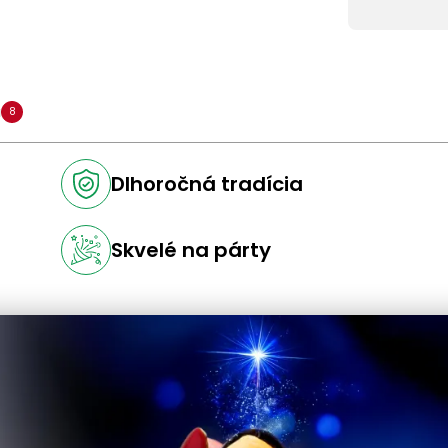
a
8
Dlhoročná tradícia
Skvelé na párty