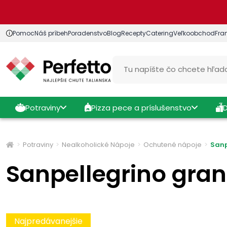
Pomoc
Náš príbeh
Poradenstvo
Blog
Recepty
Catering
Veľkoobchod
Fra
Potraviny
Pizza pece a príslušenstvo
Potraviny
Nealkoholické Nápoje
Ochutené nápoje
Sanp
Sanpellegrino gran
Najpredávanejšie