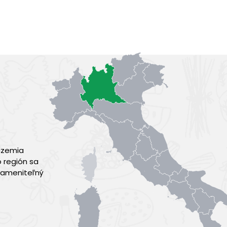
 územia
 región sa
zameniteľný