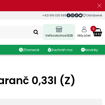
Obľúbené
+421 919 025 565
0
Veľkoobchod B2B
Môj účet
Zľavnené
Zachráň ma
Novinky
ranč 0,33l (Z)