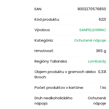
EAN:
8002270576850
Kód produktu:
6221
Výrobca
SANPELLEGRINO
Kategória:
Ochutené nápoje
Hmotnosť:
365 g
Regióny Talianska:
Lombardy
Objem produktu v gramoch alebo
0,33l
litroch:
Počet produktov v kartóne:
1 ks
Druh nealkoholického
Ochutené
nápoja:
nápoje