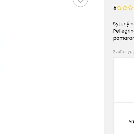
5
Sýtený n
Pellegri
pomaranč
Zvoľte typ
Vr