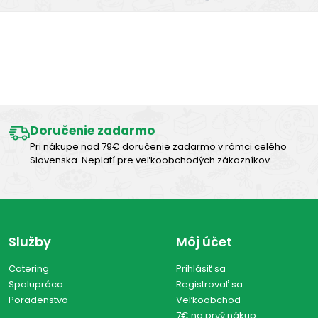
Výborná chuť
Doručenie zadarmo
Pri nákupe nad 79€ doručenie zadarmo v rámci celého
Slovenska. Neplatí pre veľkoobchodých zákazníkov.
Služby
Môj účet
Catering
Prihlásiť sa
Spolupráca
Registrovať sa
Poradenstvo
Veľkoobchod
7€ na prvý nákup