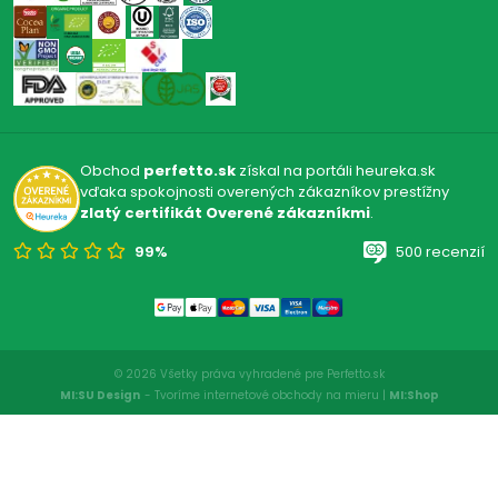
Obchod
perfetto.sk
získal na portáli heureka.sk
vďaka spokojnosti overených zákazníkov prestížny
zlatý certifikát Overené zákazníkmi
.
99%
500 recenzií
© 2026 Všetky práva vyhradené pre Perfetto.sk
MI:SU Design
- Tvoríme internetové obchody na mieru |
MI:Shop