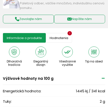
Paletový odber, väčšie množstvo, individuálnu cenovú
ponuku…
Zavolajte nám
Napíšte nám
1
Informácie o produkte
Hodnotenia
Dlhoročná
Elegantný
Všestranné
Tip na obed
tradícia
dizajn
využitie
Výživové ​​hodnoty na 100 g
Energetická hodnota:
1445 kj / 341 kcal
Tuky:
2 g