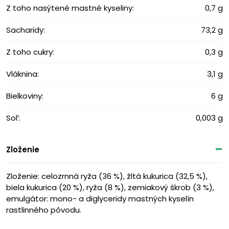
Z toho nasýtené mastné kyseliny:
0,7 g
Sacharidy:
73,2 g
Z toho cukry:
0,3 g
Vláknina:
3,1 g
Bielkoviny:
6 g
Soľ:
0,003 g
Zloženie
Zloženie: celozrnná ryža (36 %), žltá kukurica (32,5 %),
biela kukurica (20 %), ryža (8 %), zemiakový škrob (3 %),
emulgátor: mono- a diglyceridy mastných kyselín
rastlinného pôvodu.