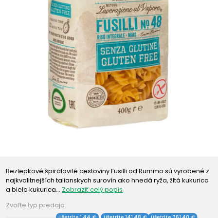
Bezlepkové špirálovité cestoviny Fusilli od Rummo sú vyrobené z
najkvalitnejších talianskych surovín ako hnedá ryža, žltá kukurica
a biela kukurica…
Zobraziť celý popis
Zvoľte typ predaja:
Ušetríte 1,44 €
Ušetríte 141,48 €
Ušetríte 761,40 €