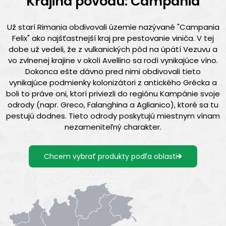
Krajina pôvodu: Campania
Už starí Rimania obdivovali územie nazývané "Campania
Felix" ako najšťastnejší kraj pre pestovanie viniča. V tej
dobe už vedeli, že z vulkanických pôd na úpätí Vezuvu a
vo zvlnenej krajine v okolí Avellino sa rodí vynikajúce víno.
Dokonca ešte dávno pred nimi obdivovali tieto
vynikajúce podmienky kolonizátori z antického Grécka a
boli to práve oni, ktorí priviezli do regiónu Kampánie svoje
odrody (napr. Greco, Falanghina a Aglianico), ktoré sa tu
pestujú dodnes. Tieto odrody poskytujú miestnym vínam
nezameniteľný charakter.
Chcem vybrať produkty podľa oblasti