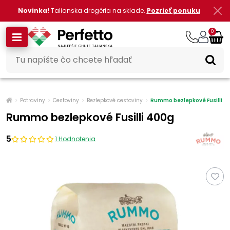
Novinka!
Talianska drogéria na sklade.
Pozrieť ponuku
0
Potraviny
Cestoviny
Bezlepkové cestoviny
Rummo bezlepkové Fusilli 4
Rummo bezlepkové Fusilli 400g
5
1 Hodnotenia