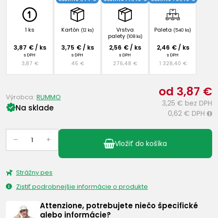
1 ks
Kartón
Vrstva
Paleta
(12 ks)
(540 ks)
palety
(108 ks)
3,87 € / ks
3,75 € / ks
2,56 € / ks
2,46 € / ks
s DPH
s DPH
s DPH
s DPH
3,87 €
45 €
276,48 €
1 328,40 €
od 3,87 €
Výrobca:
RUMMO
3,25 €
bez DPH
Na sklade
0,62 €
DPH
i
–
+
Vložiť do košíka
Strážny pes
Zistiť podrobnejšie informácie o produkte
Attenzione, potrebujete niečo špecifické
alebo informácie?