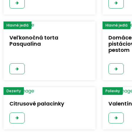
Hlavné jedlá
Hlavné jedlá
Veľkonočná torta
Domáce t
Pasqualina
pistáci
pestom
Dezerty
Polievky
Citrusové palacinky
Valentín