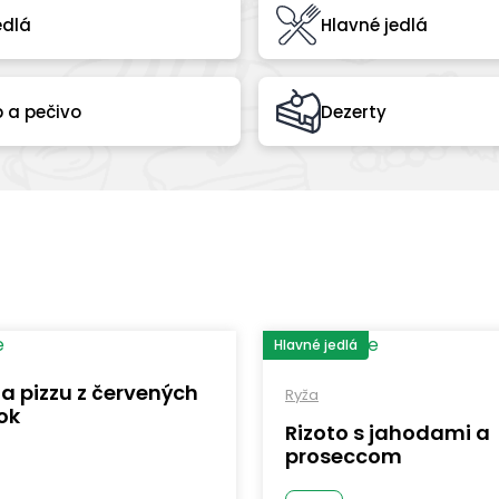
edlá
Hlavné jedlá
b a pečivo
Dezerty
Hlavné jedlá
a pizzu z červených
Ryža
ok
Rizoto s jahodami a
proseccom