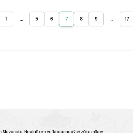
1
5
6
7
8
9
17
...
...
Výborná chuť
o Slovenska. Neplatí pre veľkoobchodých zákazníkov.