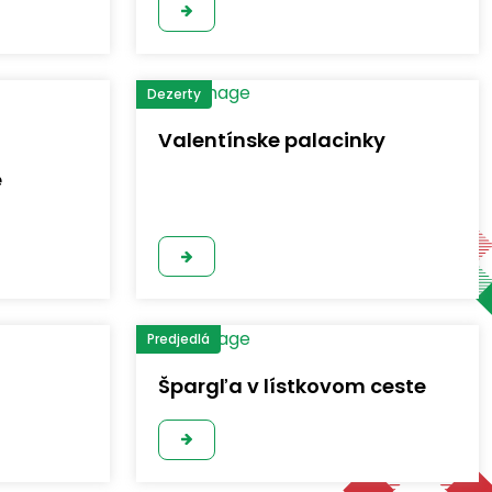
Dezerty
Valentínske palacinky
e
Predjedlá
Špargľa v lístkovom ceste