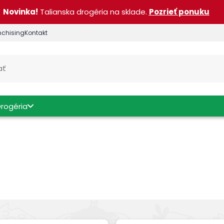
Novinka!
Talianska drogéria na sklade.
Pozrieť ponuku
nchising
Kontakt
Drogéria