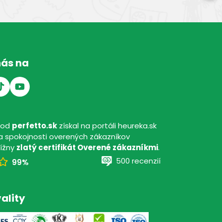
nás na
hod
perfetto.sk
získal na portáli heureka.sk
 spokojnosti overených zákazníkov
tížny
zlatý certifikát Overené zákazníkmi
.
500 recenzií
99%
ality