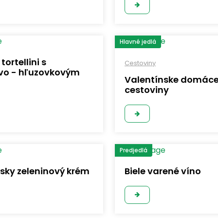
Hlavné jedlá
ortellini s
Cestoviny
ovo - hľuzovkovým
Valentínske domác
cestoviny
Predjedlá
sky zeleninový krém
Biele varené víno