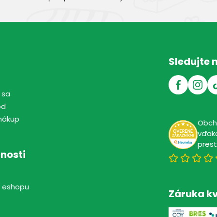
Sledujte 
 sa
od
nákup
Obc
vďaka
pres
nosti
 eshopu
Záruka kv