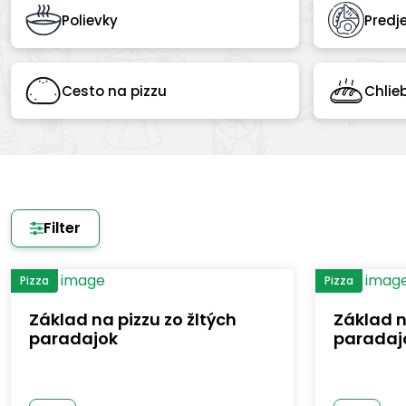
Polievky
Predj
Cesto na pizzu
Chlie
Filter
Pizza
Pizza
Základ na pizzu zo žltých
Základ n
paradajok
paradaj