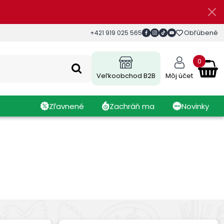
Obľúbené
+421 919 025 565
0
Veľkoobchod B2B
Môj účet
Zľavnené
Zachráň ma
Novinky