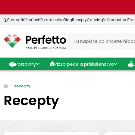
Pomoc
Náš príbeh
Poradenstvo
Blog
Recepty
Catering
Veľkoobchod
Fra
Potraviny
Pizza pece a príslušenstvo
Recepty
Recepty