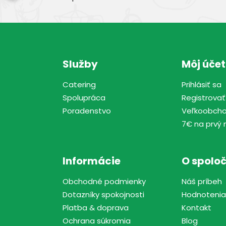
Služby
Môj účet
Catering
Prihlásiť sa
Spolupráca
Registrovať
Poradenstvo
Veľkoobch
7€ na prvý 
Informácie
O spoloč
Obchodné podmienky
Náš príbeh
Dotazníky spokojnosti
Hodnotenia
Platba & doprava
Kontakt
Ochrana súkromia
Blog