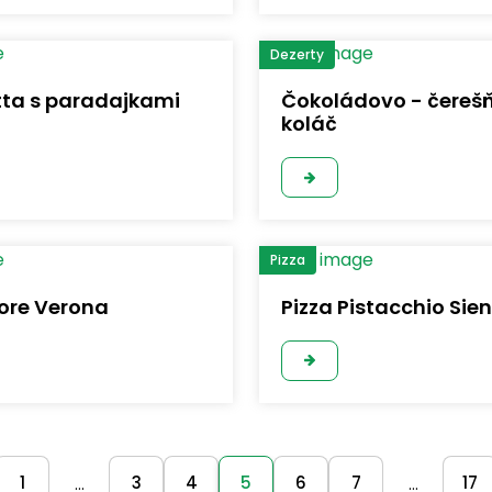
Dezerty
tta s paradajkami
Čokoládovo - čereš
koláč
Pizza
ore Verona
Pizza Pistacchio Sie
1
3
4
5
6
7
17
...
...