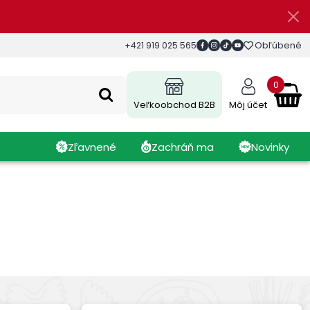
Obľúbené
+421 919 025 565
0
Veľkoobchod B2B
Môj účet
Zľavnené
Zachráň ma
Novinky