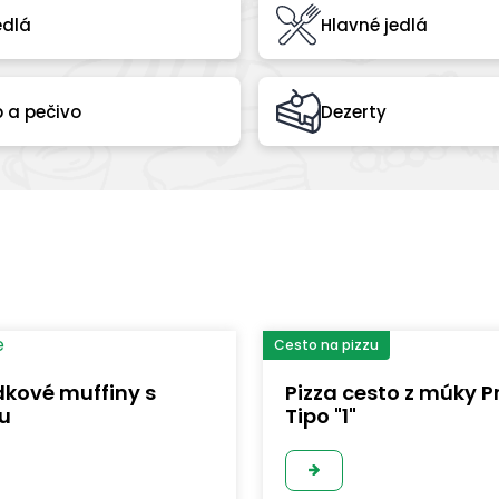
edlá
Hlavné jedlá
b a pečivo
Dezerty
Cesto na pizzu
kové muffiny s
Pizza cesto z múky P
u
Tipo "1"