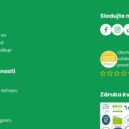
Sledujte 
 sa
od
nákup
Obc
vďaka
pres
nosti
 eshopu
Záruka kv
rogram