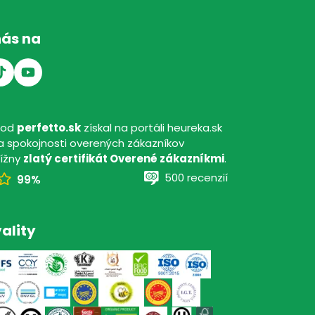
nás na
hod
perfetto.sk
získal na portáli heureka.sk
 spokojnosti overených zákazníkov
tížny
zlatý certifikát Overené zákazníkmi
.
500 recenzií
99%
ality