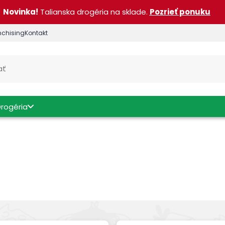
Novinka!
Talianska drogéria na sklade.
Pozrieť ponuku
nchising
Kontakt
Drogéria