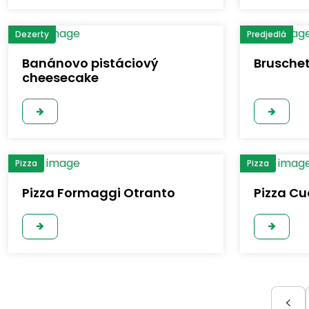
Dezerty
Predjedlá
Banánovo pistáciový
Brusche
cheesecake
Pizza
Pizza
Pizza Formaggi Otranto
Pizza Cu