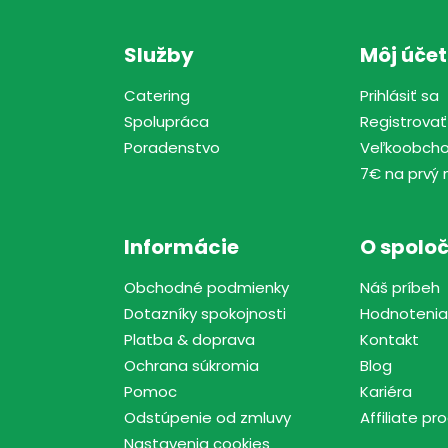
Služby
Môj účet
Catering
Prihlásiť sa
Spolupráca
Registrovať
Poradenstvo
Veľkoobch
7€ na prvý 
Informácie
O spoloč
Obchodné podmienky
Náš príbeh
Dotazníky spokojnosti
Hodnotenia
Platba & doprava
Kontakt
Ochrana súkromia
Blog
Pomoc
Kariéra
Odstúpenie od zmluvy
Affiliate p
Nastavenia cookies