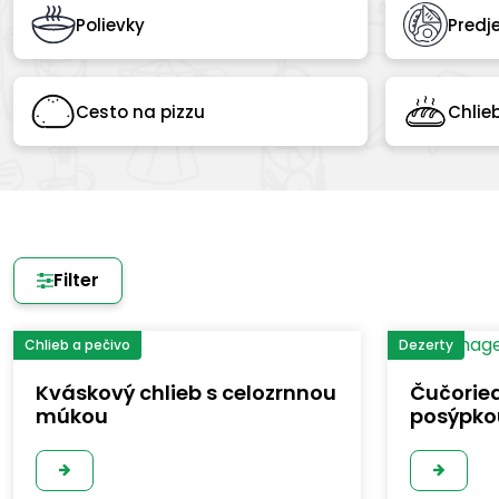
Polievky
Predj
Cesto na pizzu
Chlie
Filter
Chlieb a pečivo
Dezerty
Kváskový chlieb s celozrnnou
Čučoried
múkou
posýpko