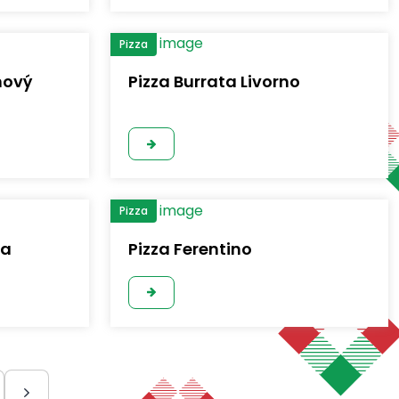
Pizza
ňový
Pizza Burrata Livorno
Pizza
na
Pizza Ferentino