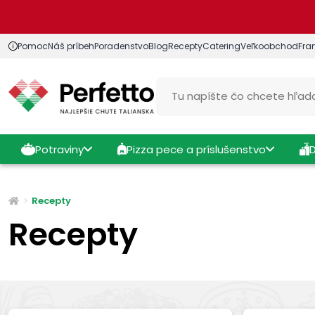
Pomoc
Náš príbeh
Poradenstvo
Blog
Recepty
Catering
Veľkoobchod
Fra
Potraviny
Pizza pece a príslušenstvo
Recepty
Recepty