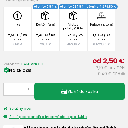
Ušetríte 0,84 €
Ušetríte 267,84 €
Ušetríte 4 276,80 €
1 ks
Kartón
Vrstva
Paleta
(12 ks)
(4320 ks)
palety
(288 ks)
2,50 € / ks
2,43 € / ks
1,57 € / ks
1,51 € / ks
s DPH
s DPH
s DPH
s DPH
2,50 €
29,16 €
452,16 €
6 523,20 €
od 2,50 €
Výrobca:
PANEANGELI
2,10 €
bez DPH
Na sklade
0,40 €
DPH
i
–
+
Vložiť do košíka
Strážny pes
Zistiť podrobnejšie informácie o produkte
Attenzione, potrebujete niečo špecifické