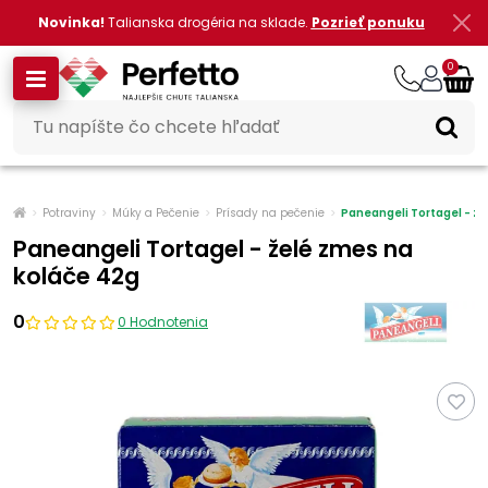
Novinka!
Talianska drogéria na sklade.
Pozrieť ponuku
0
Potraviny
Múky a Pečenie
Prísady na pečenie
Paneangeli Tortagel - ž
Paneangeli Tortagel - želé zmes na
koláče 42g
0
0 Hodnotenia