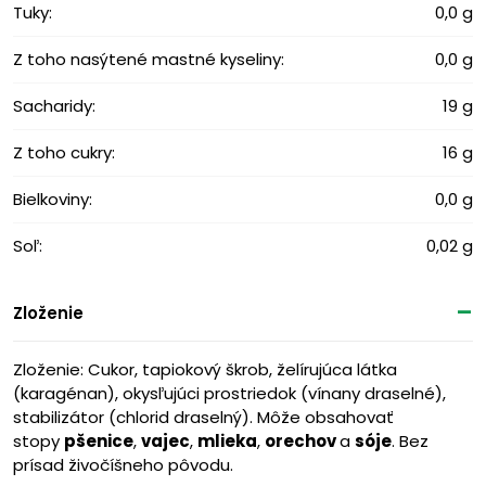
Tuky:
0,0 g
Z toho nasýtené mastné kyseliny:
0,0 g
Sacharidy:
19 g
Z toho cukry:
16 g
Bielkoviny:
0,0 g
Soľ:
0,02 g
Zloženie
Zloženie: Cukor, tapiokový škrob, želírujúca látka
(karagénan), okysľujúci prostriedok (vínany draselné),
stabilizátor (chlorid draselný). Môže obsahovať
stopy
pšenice
,
vajec
,
mlieka
,
orechov
a
sóje
. Bez
prísad živočíšneho pôvodu.