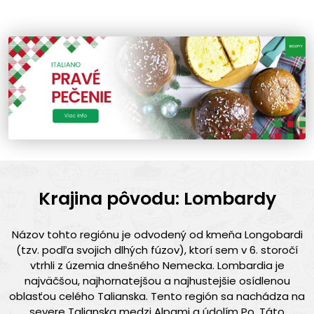
Krajina pôvodu: Lombardy
Názov tohto regiónu je odvodený od kmeňa Longobardi
(tzv. podľa svojich dlhých fúzov), ktorí sem v 6. storočí
vtrhli z územia dnešného Nemecka. Lombardia je
najväčšou, najhornatejšou a najhustejšie osídlenou
oblasťou celého Talianska. Tento región sa nachádza na
severe Talianska medzi Alpami a údolím Po. Táto