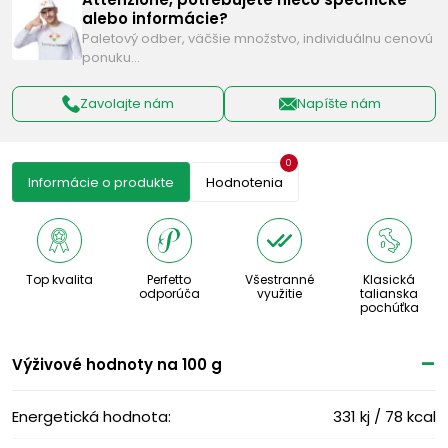
alebo informácie?
Paletový odber, väčšie množstvo, individuálnu cenovú
ponuku…
Zavolajte nám
Napíšte nám
0
Informácie o produkte
Hodnotenia
Top kvalita
Perfetto
Všestranné
Klasická
odporúča
využitie
talianska
pochúťka
Výživové ​​hodnoty na 100 g
Energetická hodnota:
331 kj / 78 kcal