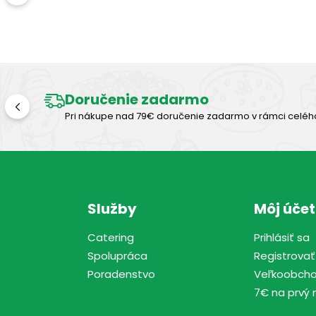
Doručenie zadarmo
Pri nákupe nad 79€ doručenie zadarmo v rámci celéh
Služby
Môj účet
Catering
Prihlásiť sa
Spolupráca
Registrovať
Poradenstvo
Veľkoobch
7€ na prvý 