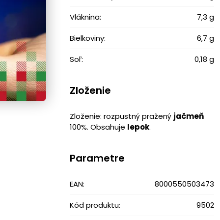
Vláknina:
7,3 g
Bielkoviny:
6,7 g
Soľ:
0,18 g
Zloženie
Zloženie: rozpustný pražený
jačmeň
100%. Obsahuje
lepok
.
Parametre
EAN:
8000550503473
Kód produktu:
9502