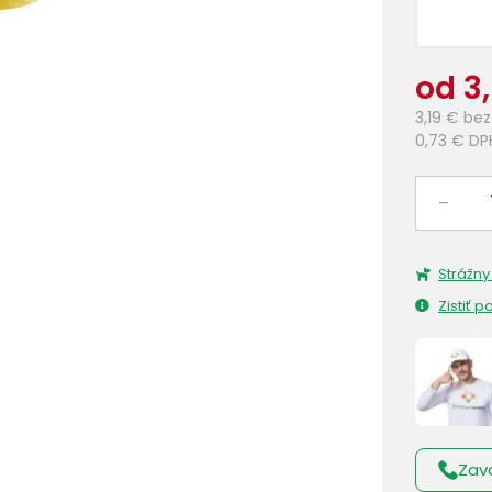
od 3
3,19 €
bez
0,73 €
DP
–
Strážny
Zistiť 
Zav