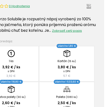
0 Hodnotenia
rzo Solubile je rozpustný nápoj vyrobený zo 100%
o jačmeňa, ktorý ponúka príjemnú praženú arómu
obilnú chuť bez kofeínu. Je…
Zobraziť celý popis
 predaja:
Ušetríte 1,80 €
1 ks
Kartón
(15 ks)
3,92 € / ks
3,80 € / ks
s DPH
s DPH
3,92 €
57 €
Ušetríte 118,80 €
Ušetríte 1 533,60 €
stva palety
Paleta
(90 ks)
(1080 ks)
2,60 € / ks
2,50 € / ks