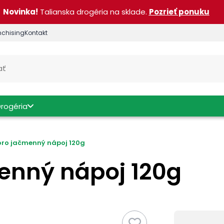
Novinka!
Talianska drogéria na sklade.
Pozrieť ponuku
nchising
Kontakt
Drogéria
oro jačmenný nápoj 120g
enný nápoj 120g