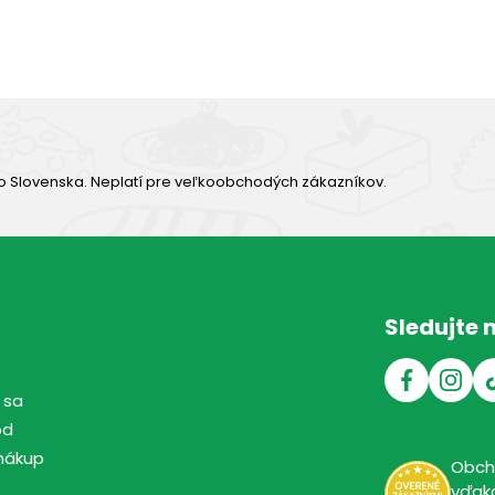
Výborná chuť
o Slovenska. Neplatí pre veľkoobchodých zákazníkov.
Sledujte 
 sa
od
nákup
Obc
vďaka