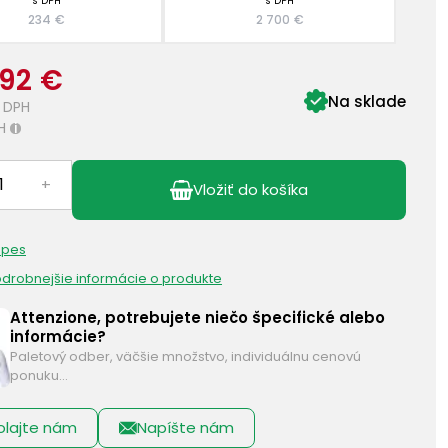
s DPH
s DPH
234 €
2 700 €
,92 €
Na sklade
 DPH
H
i
+
Vložiť do košíka
 pes
podrobnejšie informácie o produkte
Attenzione, potrebujete niečo špecifické alebo
informácie?
Paletový odber, väčšie množstvo, individuálnu cenovú
ponuku…
olajte nám
Napíšte nám