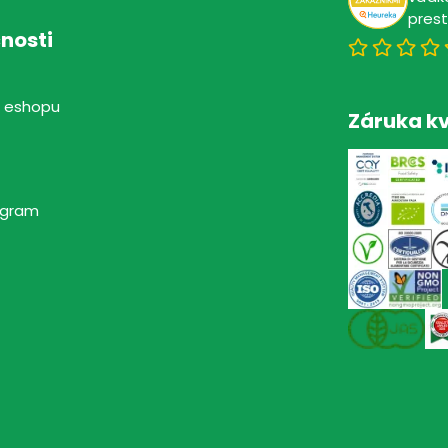
pres
nosti
 eshopu
Záruka kv
rogram