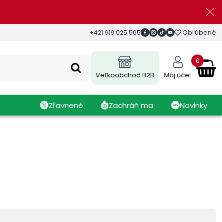
Obľúbené
+421 919 025 565
0
Veľkoobchod B2B
Môj účet
Zľavnené
Zachráň ma
Novinky