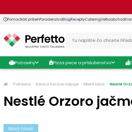
Pomoc
Náš príbeh
Poradenstvo
Blog
Recepty
Catering
Veľkoobchod
Fra
Potraviny
Pizza pece a príslušenstvo
Potraviny
Káva a horúce nápoje
Mletá káva
Nestlé Orz
Nestlé Orzoro jačm
Nový tovar