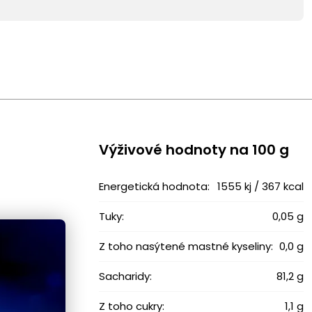
Výživové ​​hodnoty na 100 g
Energetická hodnota:
1555 kj / 367 kcal
Tuky:
0,05 g
Z toho nasýtené mastné kyseliny:
0,0 g
Sacharidy:
81,2 g
Z toho cukry:
1,1 g