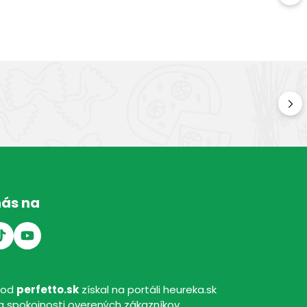
Kv
Kval
nás na
hod
perfetto.sk
získal na portáli heureka.sk
 spokojnosti overených zákazníkov