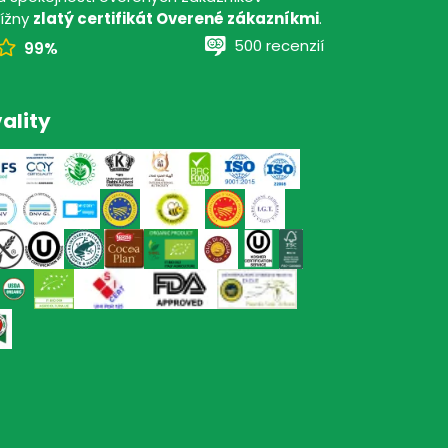
tížny
zlatý certifikát Overené zákazníkmi
.
500 recenzií
99%
ality