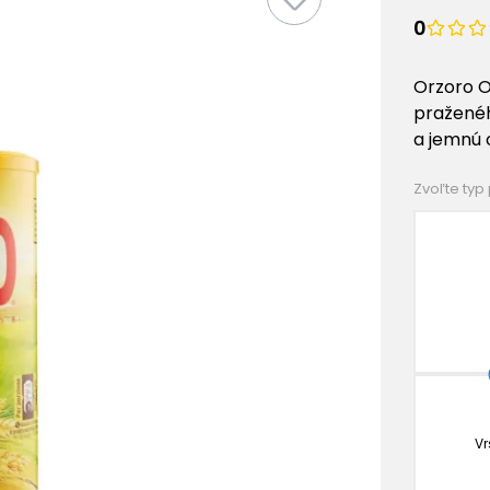
0
Orzoro O
praženéh
a jemnú 
Zvoľte typ
Vr