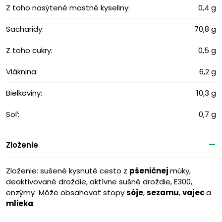
Z toho nasýtené mastné kyseliny:
0,4 g
Sacharidy:
70,8 g
Z toho cukry:
0,5 g
Vláknina:
6,2 g
Bielkoviny:
10,3 g
Soľ:
0,7 g
Zloženie
Zloženie: sušené kysnuté cesto z
pšeničnej
múky,
deaktivované droždie, aktívne sušné droždie, E300,
enzýmy Môže obsahovať stopy
sóje
,
sezamu
,
vajec
a
mlieka
.