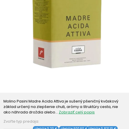
Molino Pasini Madre Acida Attiva je sušený pšeničný kváskový
základ určený na zlepšenie chuti, arómy a štruktúry cesta, nie
ako náhrada droždia alebo…
Zobraziť celý popis
Zvoľte typ predaja:
Ušetríte 5,20 €
Ušetríte 600,60 €
Ušetríte 5 831,10 €