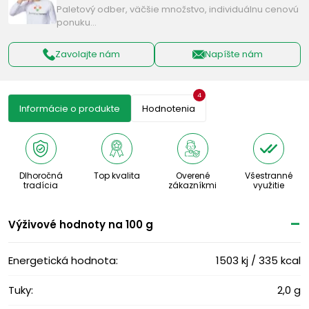
Paletový odber, väčšie množstvo, individuálnu cenovú
ponuku…
Zavolajte nám
Napíšte nám
4
Informácie o produkte
Hodnotenia
Dlhoročná
Top kvalita
Overené
Všestranné
tradícia
zákazníkmi
využitie
Výživové ​​hodnoty na 100 g
Energetická hodnota:
1503 kj / 335 kcal
Tuky:
2,0 g