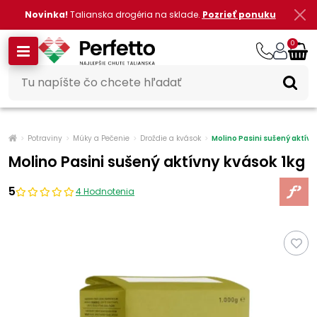
Novinka!
Talianska drogéria na sklade.
Pozrieť ponuku
0
Potraviny
Múky a Pečenie
Droždie a kvások
Molino Pasini sušený aktívn
Molino Pasini sušený aktívny kvások 1kg
5
4 Hodnotenia