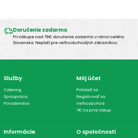
Výborná chuť
Doručenie zadarmo
Pri nákupe nad 79€ doručenie zadarmo v rámci celého
Slovenska. Neplatí pre veľkoobchodých zákazníkov.
Služby
Môj účet
Catering
Prihlásiť sa
Spolupráca
Registrovať sa
Poradenstvo
Veľkoobchod
7€ na prvý nákup
Informácie
O spoločnosti