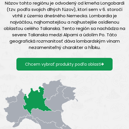
Názov tohto regiónu je odvodený od kmeňa Longobardi
(tzv. podľa svojich dlhých fúzov), ktorí sem v 6. storočí
vtrhli z územia dnešného Nemecka. Lombardia je
najväčšou, najhornatejšou a najhustejšie osídlenou
oblasťou celého Talianska. Tento región sa nachádza na
severe Talianska medzi Alpami a údolím Po. Táto
geografická rozmanitosť dáva lombardským vínam
nezameniteľný charakter a hĺbku.
Chcem vybrať produkty podľa oblasti