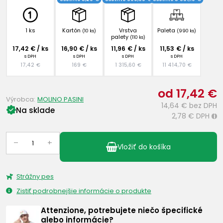
1 ks
Kartón
Vrstva
Paleta
(10 ks)
(990 ks)
palety
(110 ks)
17,42 € / ks
16,90 € / ks
11,96 € / ks
11,53 € / ks
s DPH
s DPH
s DPH
s DPH
17,42 €
169 €
1 315,60 €
11 414,70 €
od 17,42 €
Výrobca:
MOLINO PASINI
14,64 €
bez DPH
Na sklade
2,78 €
DPH
i
–
+
Vložiť do košíka
Strážny pes
Zistiť podrobnejšie informácie o produkte
Attenzione, potrebujete niečo špecifické
alebo informácie?