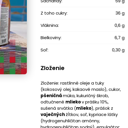
Sacharidy:
59 g
Z toho cukry:
36 g
Vláknina:
0,6 g
Bielkoviny:
6,7 g
Soľ:
0,30 g
Zloženie
Zloženie: rastlinné oleje a tuky
(kokosový olej, kakaové maslo), cukor,
pšeničná
múka, kukuričný škrob,
odtučnené
mlieko
v prášku 10%,
sušená srvátka (
mlieko
), prášok z
vaječných
žĺtkov, soľ, kypriace látky
(hydrogenuhličitan amónny,
hydrogenuhličitan sodný), emulgátor: