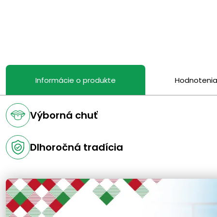
Informácie o produkte
Hodnoteni
Výborná chuť
Dlhoročná tradícia