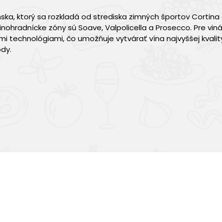
ska, ktorý sa rozkladá od strediska zimných športov Cortin
inohradnícke zóny sú Soave, Valpolicella a Prosecco. Pre viná
 technológiami, čo umožňuje vytvárať vína najvyššej kvalit
dy.
Výborná chuť