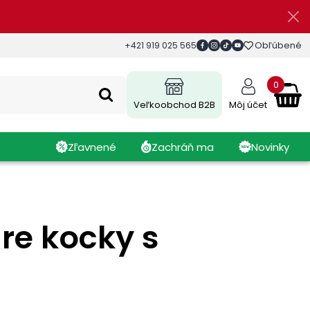
Obľúbené
+421 919 025 565
0
Veľkoobchod B2B
Môj účet
Zľavnené
Zachráň ma
Novinky
are kocky s