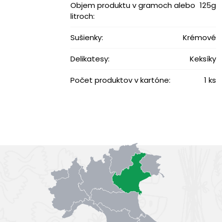
Objem produktu v gramoch alebo
125g
litroch:
Sušienky:
Krémové
Delikatesy:
Keksíky
Počet produktov v kartóne:
1 ks