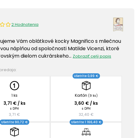
2 Hodnotenia
ujeme Vám oblátkové kocky Magnifico s mliečnou
ou náplňou od spoločnosti Matilde Vicenzi, ktoré
rovským dielom cukrárskeho…
Zobraziť celý popis
 predaja:
Ušetríte 0,99 €
1 ks
Kartón
(9 ks)
3,71 € / ks
3,60 € / ks
s DPH
s DPH
3,71 €
32,40 €
Ušetríte 90,72 €
Ušetríte 1 166,40 €