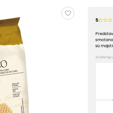
5
Predstav
smotanov
sú majst
Zvoľte typ