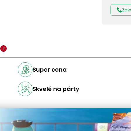
Zav
a
2
Super cena
Skvelé na párty