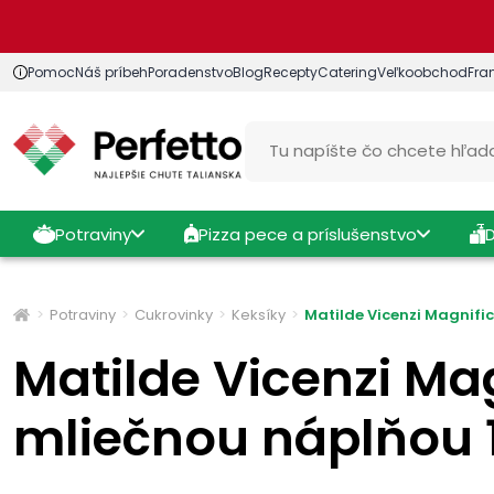
Pomoc
Náš príbeh
Poradenstvo
Blog
Recepty
Catering
Veľkoobchod
Fra
Potraviny
Pizza pece a príslušenstvo
Potraviny
Cukrovinky
Keksíky
Matilde Vicenzi Magnifi
Matilde Vicenzi Mag
mliečnou náplňou 