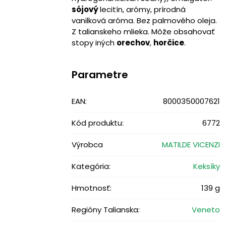
sójový
lecitín, arómy, prírodná
vanilková aróma. Bez palmového oleja.
Z talianskeho mlieka. Môže obsahovať
stopy iných
orechov
,
horčice
.
Parametre
EAN:
8000350007621
Kód produktu:
6772
Výrobca
MATILDE VICENZI
Kategória:
Keksíky
Hmotnosť:
139 g
Regióny Talianska:
Veneto