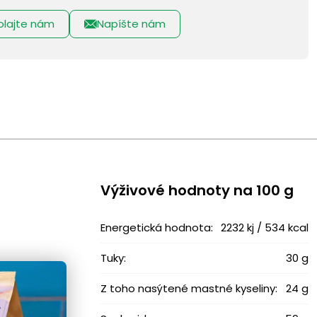
olajte nám
Napíšte nám
Výživové ​​hodnoty na 100 g
Energetická hodnota:
2232 kj / 534 kcal
Tuky:
30 g
Z toho nasýtené mastné kyseliny:
24 g