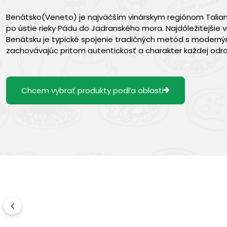
Benátsko(Veneto) je najväčším vinárskym regiónom Talian
po ústie rieky Pádu do Jadranského mora. Najdôležitejšie v
Benátsku je typické spojenie tradičných metód s modernými
zachovávajúc pritom autentickosť a charakter každej odro
Chcem vybrať produkty podľa oblasti