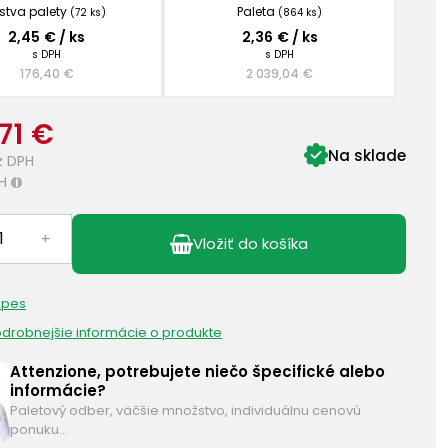
stva palety
Paleta
(72 ks)
(864 ks)
2,45 € / ks
2,36 € / ks
s DPH
s DPH
176,40 €
2 039,04 €
71 €
Na sklade
z DPH
H
i
+
Vložiť do košíka
 pes
podrobnejšie informácie o produkte
Attenzione, potrebujete niečo špecifické alebo
informácie?
Paletový odber, väčšie množstvo, individuálnu cenovú
ponuku…