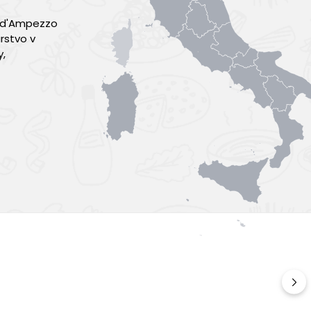
a d'Ampezzo
rstvo v
y,