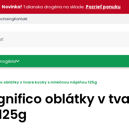
Novinka!
Talianska drogéria na sklade.
Pozrieť ponuku
nchising
Kontakt
Drogéria
co oblátky v tvare kocky s mliečnou náplňou 125g
nifico oblátky v tv
125g