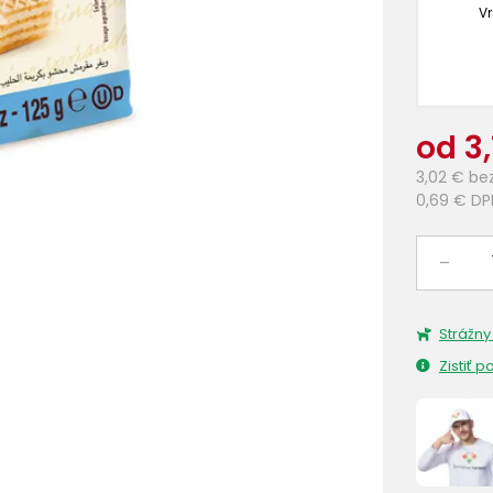
Vr
od 3,
3,02 €
be
0,69 €
DP
–
Strážny
Zistiť 