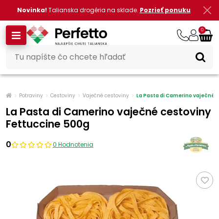
Novinka!
Talianska drogéria na sklade.
Pozrieť ponuku
0
Potraviny
Cestoviny
Vaječné cestoviny
La Pasta di Camerino vaječné 
La Pasta di Camerino vaječné cestoviny
Fettuccine 500g
0
0 Hodnotenia