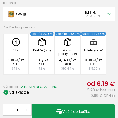
Balenie
6,19 €
500 g
5,20 € bez DPH
Zvoľte typ predaja:
Ušetríte 2,28 €
Ušetríte 196,80 €
Ušetríte 1 056 €
1 ks
Kartón
Vrstva
Paleta
(12 ks)
(480 ks)
palety
(96 ks)
6,19 € / ks
6 € / ks
4,14 € / ks
3,99 € / ks
s DPH
s DPH
s DPH
s DPH
6,19 €
72 €
397,44 €
1 915,20 €
od 6,19 €
Výrobca:
LA PASTA DI CAMERINO
5,20 €
bez DPH
Na sklade
0,99 €
DPH
i
–
+
Vložiť do košíka