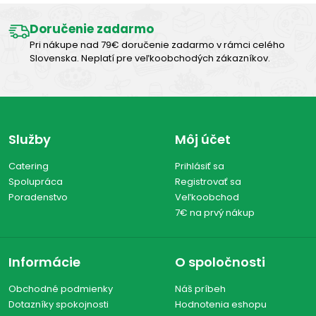
Doručenie zadarmo
Pri nákupe nad 79€ doručenie zadarmo v rámci celého
Slovenska. Neplatí pre veľkoobchodých zákazníkov.
Služby
Môj účet
Catering
Prihlásiť sa
Spolupráca
Registrovať sa
Poradenstvo
Veľkoobchod
7€ na prvý nákup
Informácie
O spoločnosti
Obchodné podmienky
Náš príbeh
Dotazníky spokojnosti
Hodnotenia eshopu