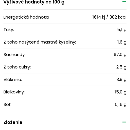
Výživové ​​hodnoty na 100 g
Energetická hodnota:
1614 kj / 382 kcal
Tuky:
5,1 g
Z toho nasýtené mastné kyseliny:
1,6 g
Sacharidy:
67,0 g
Z toho cukry:
2,5 g
Vláknina:
3,9 g
Bielkoviny:
15,0 g
Soľ:
0,16 g
Zloženie