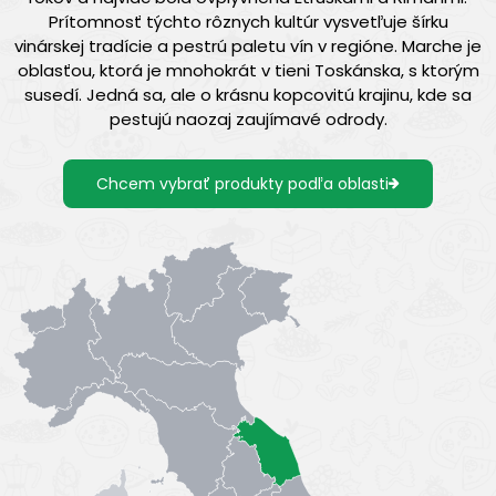
Prítomnosť týchto rôznych kultúr vysvetľuje šírku
vinárskej tradície a pestrú paletu vín v regióne. Marche je
oblasťou, ktorá je mnohokrát v tieni Toskánska, s ktorým
susedí. Jedná sa, ale o krásnu kopcovitú krajinu, kde sa
pestujú naozaj zaujímavé odrody.
Chcem vybrať produkty podľa oblasti