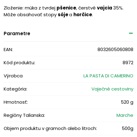
Zloženie: múka z tvrdej
pšenice
, čerstvé
vajcia
35%.
Môže obsahovať stopy
sóje
a
horčice
.
Parametre
EAN:
8032605060808
Kód produktu:
8972
Výrobca
LA PASTA DI CAMERINO
Kategória:
Vaječné cestoviny
Hmotnosť:
520 g
Regióny Talianska:
Marche
Objem produktu v gramoch alebo litroch:
500g