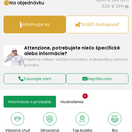
18,65 €
bez DPH
Na objednávku
3,54 €
DPH
i
Informujte sa
Strážiť dostupnosť
Attenzione, potrebujete niečo špecifické
alebo informácie?
Paletový odber, väčšie množstvo, individuálnu cenovú
ponuku…
Zavolajte nám
Napíšte nám
0
Informácie o produkte
Hodnotenia
Výborná chuť
Dlhoročná
Top kvalita
Bio