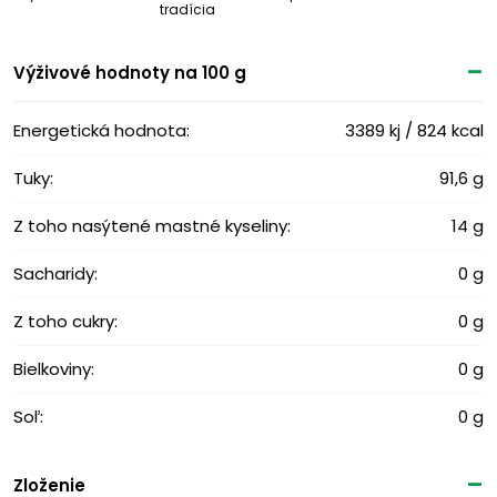
tradícia
Výživové ​​hodnoty na 100 g
Energetická hodnota:
3389 kj / 824 kcal
Tuky:
91,6 g
Z toho nasýtené mastné kyseliny:
14 g
Sacharidy:
0 g
Z toho cukry:
0 g
Bielkoviny:
0 g
Soľ:
0 g
Zloženie