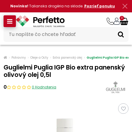
Novinka!
Talianska drogéria na sklade.
Pozrieť ponuku
0
Potraviny
Oleje a Octy
Extra panenský olej
Guglielmi Puglia IGP Bio extr
Guglielmi Puglia IGP Bio extra panenský
olivový olej 0,5l
0
0 Hodnotenia