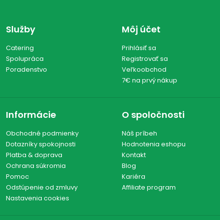
Služby
Môj účet
Catering
Prihlásiť sa
Spolupráca
Registrovať sa
Poradenstvo
Veľkoobchod
7€ na prvý nákup
Informácie
O spoločnosti
Obchodné podmienky
Náš príbeh
Dotazníky spokojnosti
Hodnotenia eshopu
Platba & doprava
Kontakt
Ochrana súkromia
Blog
Pomoc
Kariéra
Odstúpenie od zmluvy
Affiliate program
Nastavenia cookies