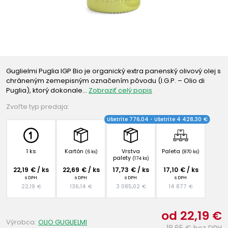
Guglielmi Puglia IGP Bio je organický extra panenský olivový olej s
chráneným zemepisným označením pôvodu (I.G.P. – Olio di
Puglia), ktorý dokonale…
Zobraziť celý popis
Zvoľte typ predaja:
Ušetríte 776,04 €
Ušetríte 4 428,30 €
1 ks
Kartón
Vrstva
Paleta
(6 ks)
(870 ks)
palety
(174 ks)
22,19 € / ks
22,69 € / ks
17,73 € / ks
17,10 € / ks
s DPH
s DPH
s DPH
s DPH
22,19 €
136,14 €
3 085,02 €
14 877 €
od 22,19 €
Výrobca:
OLIO GUGLIELMI