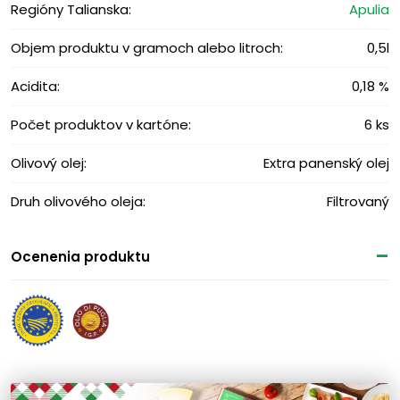
Regióny Talianska:
Apulia
Objem produktu v gramoch alebo litroch:
0,5l
Acidita:
0,18 %
Počet produktov v kartóne:
6 ks
Olivový olej:
Extra panenský olej
Druh olivového oleja:
Filtrovaný
Ocenenia produktu