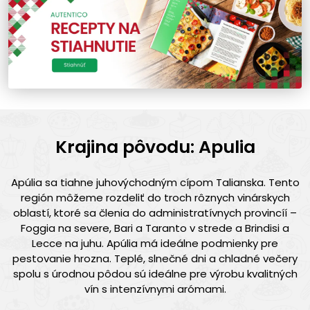
Krajina pôvodu: Apulia
Apúlia sa tiahne juhovýchodným cípom Talianska. Tento
región môžeme rozdeliť do troch rôznych vinárskych
oblastí, ktoré sa členia do administratívnych provincíí –
Foggia na severe, Bari a Taranto v strede a Brindisi a
Lecce na juhu. Apúlia má ideálne podmienky pre
pestovanie hrozna. Teplé, slnečné dni a chladné večery
spolu s úrodnou pôdou sú ideálne pre výrobu kvalitných
vín s intenzívnymi arómami.