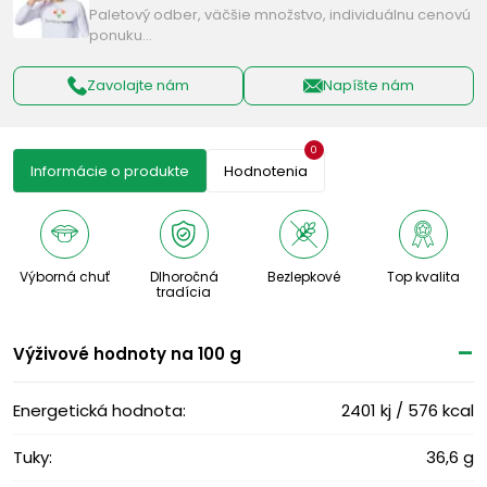
Paletový odber, väčšie množstvo, individuálnu cenovú
ponuku…
Zavolajte nám
Napíšte nám
0
Informácie o produkte
Hodnotenia
Výborná chuť
Dlhoročná
Bezlepkové
Top kvalita
tradícia
Výživové ​​hodnoty na 100 g
Energetická hodnota:
2401 kj / 576 kcal
Tuky:
36,6 g