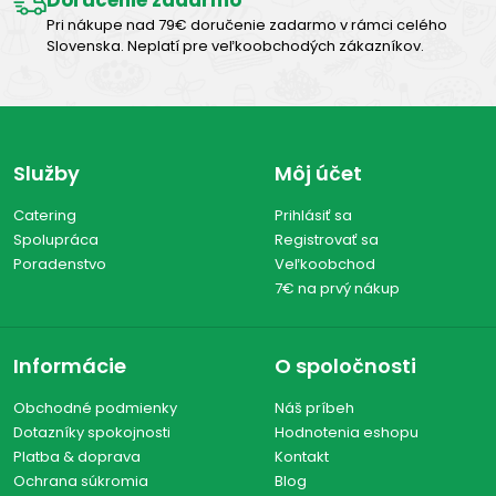
Doručenie zadarmo
Pri nákupe nad 79€ doručenie zadarmo v rámci celého
Slovenska. Neplatí pre veľkoobchodých zákazníkov.
Služby
Môj účet
Catering
Prihlásiť sa
Spolupráca
Registrovať sa
Poradenstvo
Veľkoobchod
7€ na prvý nákup
Informácie
O spoločnosti
Obchodné podmienky
Náš príbeh
Dotazníky spokojnosti
Hodnotenia eshopu
Platba & doprava
Kontakt
Ochrana súkromia
Blog