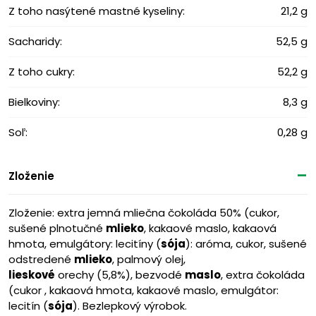
Z toho nasýtené mastné kyseliny:
21,2 g
Sacharidy:
52,5 g
Z toho cukry:
52,2 g
Bielkoviny:
8,3 g
Soľ:
0,28 g
Zloženie
Zloženie: extra jemná mliečna čokoláda 50% (cukor,
sušené plnotučné
mlieko
, kakaové maslo, kakaová
hmota, emulgátory: lecitíny (
sója
): aróma, cukor, sušené
odstredené
mlieko
, palmový olej,
lieskové
orechy (5,8%), bezvodé
maslo
, extra čokoláda
(cukor , kakaová hmota, kakaové maslo, emulgátor:
lecitín (
sója
). Bezlepkový výrobok.