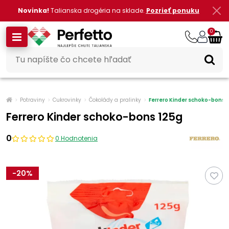
Novinka!
Talianska drogéria na sklade.
Pozrieť ponuku
0
Potraviny
Cukrovinky
Čokolády a pralinky
Ferrero Kinder schoko-bons 
Ferrero Kinder schoko-bons 125g
0
0 Hodnotenia
-
20
%