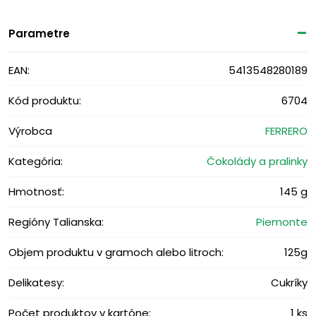
Parametre
EAN:
5413548280189
Kód produktu:
6704
Výrobca
FERRERO
Kategória:
Čokolády a pralinky
Hmotnosť:
145 g
Regióny Talianska:
Piemonte
Objem produktu v gramoch alebo litroch:
125g
Delikatesy:
Cukríky
Počet produktov v kartóne:
1 ks