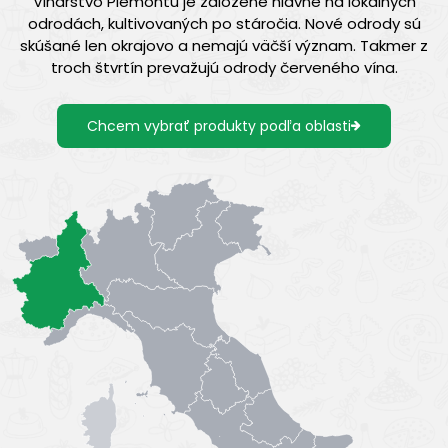
Vinárstvo Piemontu je založené hlavne na lokálnych
odrodách, kultivovaných po stáročia. Nové odrody sú
skúšané len okrajovo a nemajú väčší význam. Takmer z
troch štvrtín prevažujú odrody červeného vína.
Chcem vybrať produkty podľa oblasti