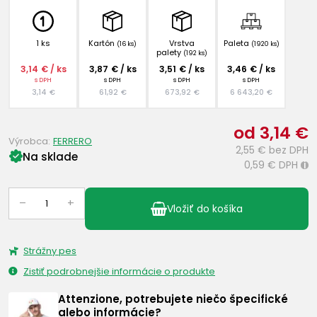
1 ks
Kartón
Vrstva
Paleta
(16 ks)
(1920 ks)
palety
(192 ks)
3,14 € / ks
3,87 € / ks
3,51 € / ks
3,46 € / ks
s DPH
s DPH
s DPH
s DPH
3,14 €
61,92 €
673,92 €
6 643,20 €
od 3,14 €
Výrobca:
FERRERO
2,55 €
bez DPH
Na sklade
0,59 €
DPH
i
–
+
Vložiť do košíka
Strážny pes
Zistiť podrobnejšie informácie o produkte
Attenzione, potrebujete niečo špecifické
alebo informácie?