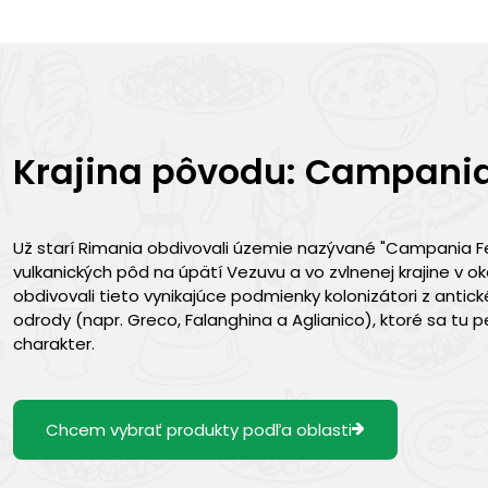
Krajina pôvodu: Campani
Už starí Rimania obdivovali územie nazývané "Campania Felix
vulkanických pôd na úpätí Vezuvu a vo zvlnenej krajine v ok
obdivovali tieto vynikajúce podmienky kolonizátori z antick
odrody (napr. Greco, Falanghina a Aglianico), ktoré sa t
charakter.
Chcem vybrať produkty podľa oblasti