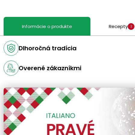
Informácie o produkte
Recepty
2
Dlhoročná tradícia
Overené zákazníkmi