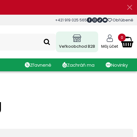
Obľúbené
+421 919 025 565
0
Veľkoobchod B2B
Môj účet
Zľavnené
Zachráň ma
Novinky
g