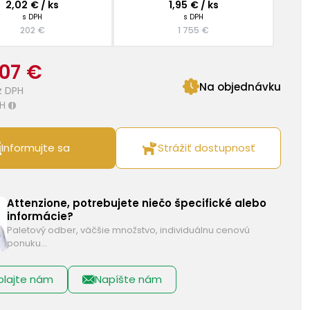
2,02 € / ks
1,95 € / ks
s DPH
s DPH
202 €
1 755 €
,07 €
Na objednávku
z DPH
H
i
Informujte sa
Strážiť dostupnosť
Attenzione, potrebujete niečo špecifické alebo
informácie?
Paletový odber, väčšie množstvo, individuálnu cenovú
ponuku…
olajte nám
Napíšte nám