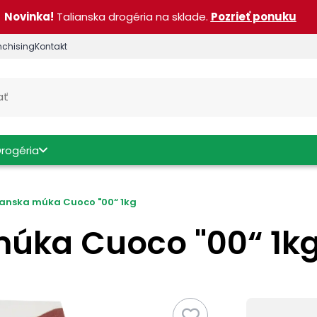
Novinka!
Talianska drogéria na sklade.
Pozrieť ponuku
nchising
Kontakt
Drogéria
ianska múka Cuoco "00“ 1kg
múka Cuoco "00“ 1k