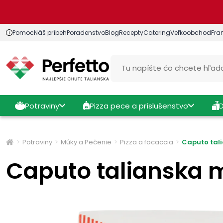
Pomoc
Náš príbeh
Poradenstvo
Blog
Recepty
Catering
Veľkoobchod
Fra
Potraviny
Pizza pece a príslušenstvo
Potraviny
Múky a Pečenie
Pizza a focaccia
Caputo tal
Caputo talianska 