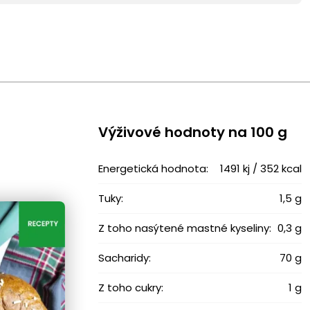
Výživové ​​hodnoty na 100 g
Energetická hodnota:
1491 kj / 352 kcal
Tuky:
1,5 g
Z toho nasýtené mastné kyseliny:
0,3 g
Sacharidy:
70 g
Z toho cukry:
1 g