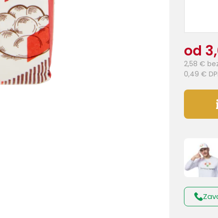
od 3
2,58 €
be
0,49 €
DP
Zav