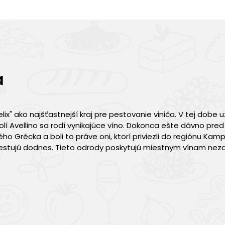
a
" ako najšťastnejší kraj pre pestovanie viniča. V tej dobe už
olí Avellino sa rodí vynikajúce víno. Dokonca ešte dávno pred
ého Grécka a boli to práve oni, ktorí priviezli do regiónu Kam
u pestujú dodnes. Tieto odrody poskytujú miestnym vínam ne