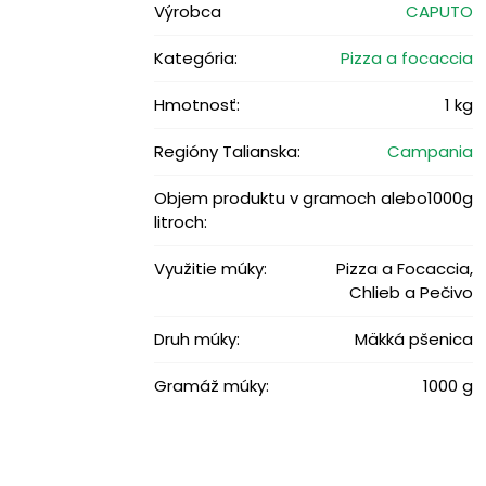
Výrobca
CAPUTO
Kategória:
Pizza a focaccia
Hmotnosť:
1 kg
Regióny Talianska:
Campania
Objem produktu v gramoch alebo
1000g
litroch:
Využitie múky:
Pizza a Focaccia,
Chlieb a Pečivo
Druh múky:
Mäkká pšenica
Gramáž múky:
1000 g