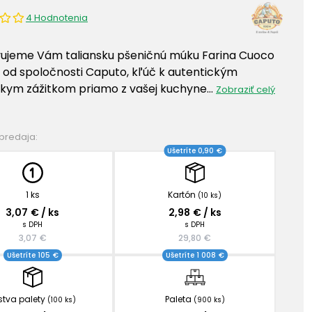
4 Hodnotenia
ujeme Vám taliansku pšeničnú múku Farina Cuoco
" od spoločnosti Caputo, kľúč k autentickým
ym zážitkom priamo z vašej kuchyne…
Zobraziť celý
 predaja:
Ušetríte 0,90 €
1 ks
Kartón
(10 ks)
3,07 € / ks
2,98 € / ks
s DPH
s DPH
3,07 €
29,80 €
Ušetríte 105 €
Ušetríte 1 008 €
stva palety
Paleta
(100 ks)
(900 ks)