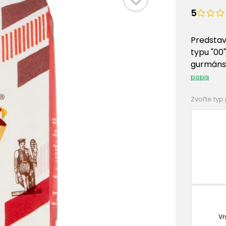
5
Predstav
typu "00
gurmánsk
popis
Zvoľte typ
Vr