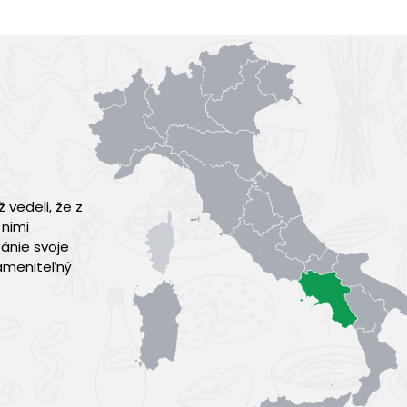
 vedeli, že z
 nimi
pánie svoje
zameniteľný