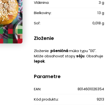
Vláknina:
3 g
Bielkoviny:
13 g
Soľ:
0,018 g
Zloženie
Zloženie:
pšeničná
múka typu "00".
Môže obsahovať stopy
sóju
. Obsahuje
lepok
.
Parametre
EAN:
8014601026354
Kód produktu:
9213