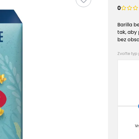
0
Barilla b
tak, aby
bez obsa
Zvoľte typ
Vr