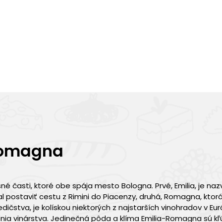
 Romagna
é časti, ktoré obe spája mesto Bologna. Prvé, Emilia, je na
 postaviť cestu z Rimini do Piacenzy, druhá, Romagna, ktorá
edičstva, je kolískou niektorých z najstarších vinohradov v Eu
nia vinárstva. Jedinečná pôda a klíma Emilia-Romagna sú k