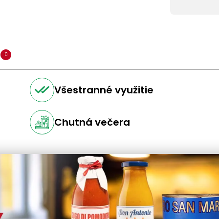
a
0
Všestranné využitie
Chutná večera