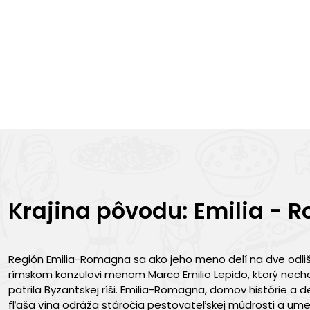
Krajina pôvodu: Emilia -
Región Emilia-Romagna sa ako jeho meno delí na dve odlišn
rímskom konzulovi menom Marco Emilio Lepido, ktorý nechal
patrila Byzantskej ríši. Emilia-Romagna, domov histórie a d
fľaša vína odráža stáročia pestovateľskej múdrosti a ume