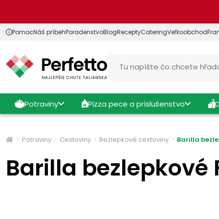
Pomoc
Náš príbeh
Poradenstvo
Blog
Recepty
Catering
Veľkoobchod
Fra
Potraviny
Pizza pece a príslušenstvo
Potraviny
Cestoviny
Bezlepkové cestoviny
Barilla bezl
Barilla bezlepkové 