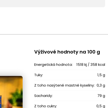
Výživové ​​hodnoty na 100 g
Energetická hodnota:
1518 kj / 358 kcal
Tuky:
1,5 g
Z toho nasýtené mastné kyseliny:
0,3 g
Sacharidy:
79 g
Z toho cukry:
0,5 g