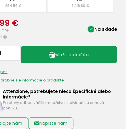
s DPH
s DPH
294,56 €
1 416,80 €
,99 €
Na sklade
z DPH
H
i
+
Vložiť do košíka
 pes
podrobnejšie informácie o produkte
Attenzione, potrebujete niečo špecifické alebo
informácie?
Paletový odber, väčšie množstvo, individuálnu cenovú
ponuku…
olajte nám
Napíšte nám