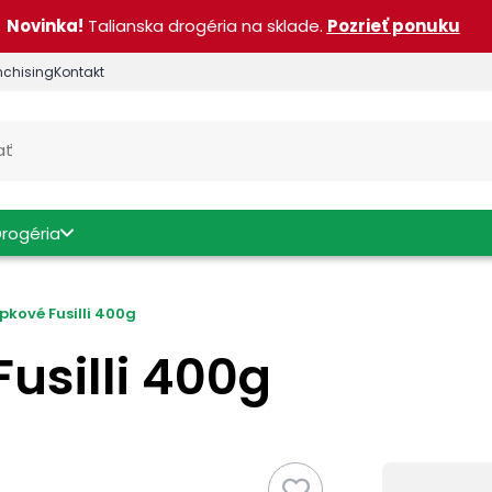
Novinka!
Talianska drogéria na sklade.
Pozrieť ponuku
nchising
Kontakt
Drogéria
epkové Fusilli 400g
Fusilli 400g