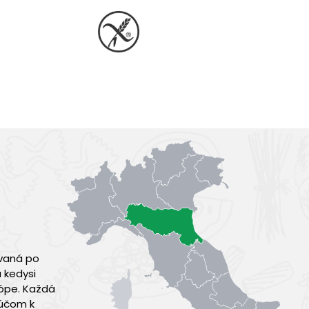
zvaná po
 kedysi
rópe. Každá
ľúčom k