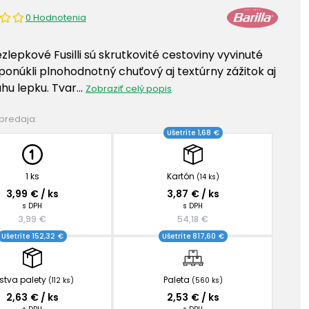
0 Hodnotenia
ezlepkové Fusilli sú skrutkovité cestoviny vyvinuté
 ponúkli plnohodnotný chuťový aj textúrny zážitok aj
hu lepku. Tvar…
Zobraziť celý popis
 predaja:
Ušetríte 1,68 €
1 ks
Kartón
(14 ks)
3,99 € / ks
3,87 € / ks
s DPH
s DPH
3,99 €
54,18 €
Ušetríte 152,32 €
Ušetríte 817,60 €
stva palety
Paleta
(112 ks)
(560 ks)
2,63 € / ks
2,53 € / ks