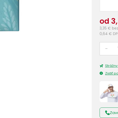
od 3
3,35 €
be
0,64 €
DP
–
Strážny
Zistiť 
Zav