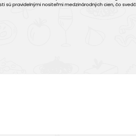
ti sú pravidelnými nositeľmi medzinárodných cien, čo svedčí
Výborná chuť