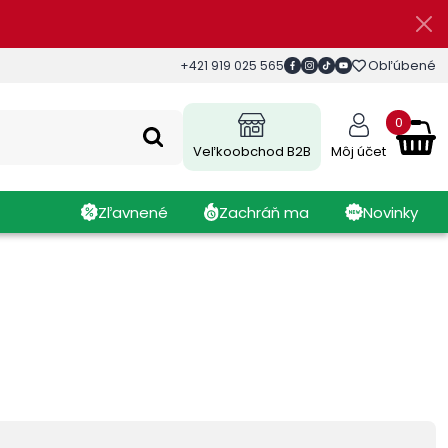
Obľúbené
+421 919 025 565
0
Veľkoobchod B2B
Môj účet
Zľavnené
Zachráň ma
Novinky