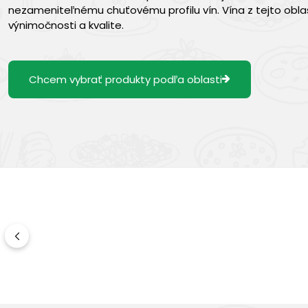
nezameniteľnému chuťovému profilu vín. Vína z tejto oblas
výnimočnosti a kvalite.
Chcem vybrať produkty podľa oblasti