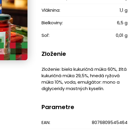
Vláknina:
1,1 g
Bielkoviny:
6,5 g
Soľ:
0,01 g
Zloženie
Zloženie: biela kukuričná múka 60%, žltá
kukuričná múka 29,5%, hnedá ryžová
múka 10%, voda, emulgátor: mono a
diglyceridy mastných kyselín.
Parametre
EAN:
8076809545464