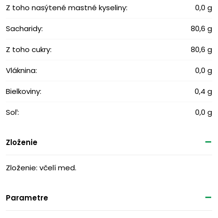
Z toho nasýtené mastné kyseliny:
0,0 g
Sacharidy:
80,6 g
Z toho cukry:
80,6 g
Vláknina:
0,0 g
Bielkoviny:
0,4 g
Soľ:
0,0 g
Zloženie
Zloženie: včelí med.
Parametre