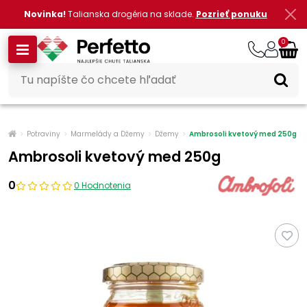
Novinka!
Talianska drogéria na sklade.
Pozrieť ponuku
0
Potraviny
Marmelády a Džemy
Džemy
Ambrosoli kvetový med 250g
Ambrosoli kvetový med 250g
0
0 Hodnotenia