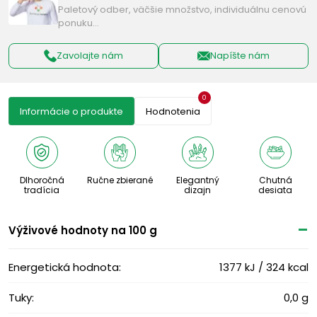
Paletový odber, väčšie množstvo, individuálnu cenovú
ponuku…
Zavolajte nám
Napíšte nám
0
Informácie o produkte
Hodnotenia
Dlhoročná
Ručne zbierané
Elegantný
Chutná
tradícia
dizajn
desiata
Výživové ​​hodnoty na 100 g
Energetická hodnota:
1377 kJ / 324 kcal
Tuky:
0,0 g