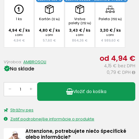
1 ks
Kartón
Vrstva
Paleta
(12 ks)
(1512 ks)
palety
(252 ks)
4,94 € / ks
4,80 € / ks
3,43 € / ks
3,30 € / ks
s DPH
s DPH
s DPH
s DPH
4,94 €
57,60 €
864,36 €
4 989,60 €
od 4,94 €
Výrobca:
AMBROSOLI
4,15 €
bez DPH
Na sklade
0,79 €
DPH
i
–
+
Vložiť do košíka
Strážny pes
Zistiť podrobnejšie informácie o produkte
Attenzione, potrebujete niečo špecifické
alebo informácie?