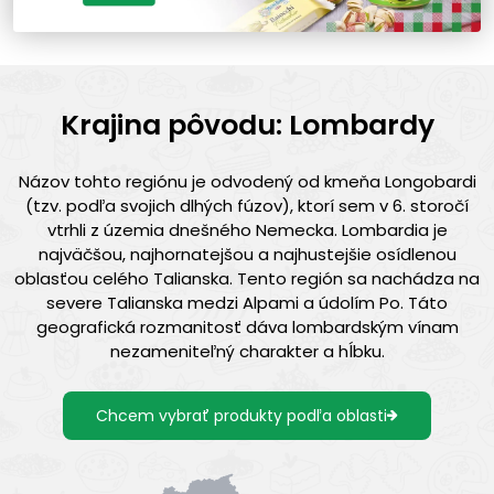
Krajina pôvodu: Lombardy
Názov tohto regiónu je odvodený od kmeňa Longobardi
(tzv. podľa svojich dlhých fúzov), ktorí sem v 6. storočí
vtrhli z územia dnešného Nemecka. Lombardia je
najväčšou, najhornatejšou a najhustejšie osídlenou
oblasťou celého Talianska. Tento región sa nachádza na
severe Talianska medzi Alpami a údolím Po. Táto
geografická rozmanitosť dáva lombardským vínam
nezameniteľný charakter a hĺbku.
Chcem vybrať produkty podľa oblasti