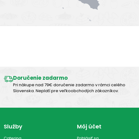
Výborná chuť
Doručenie zadarmo
Pri nákupe nad 79€ doručenie zadarmo v rámci celého
Slovenska. Neplatí pre veľkoobchodých zákazníkov.
Služby
Môj účet
Catering
Prihlásiť sa