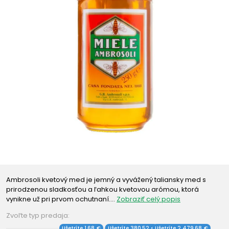
Ambrosoli kvetový med je jemný a vyvážený taliansky med s
prirodzenou sladkosťou a ľahkou kvetovou arómou, ktorá
vynikne už pri prvom ochutnaní.…
Zobraziť celý popis
Zvoľte typ predaja:
Ušetríte 1,68 €
Ušetríte 380,52 €
Ušetríte 2 479,68 €