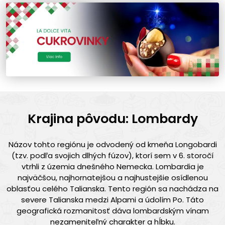
Krajina pôvodu: Lombardy
Názov tohto regiónu je odvodený od kmeňa Longobardi
(tzv. podľa svojich dlhých fúzov), ktorí sem v 6. storočí
vtrhli z územia dnešného Nemecka. Lombardia je
najväčšou, najhornatejšou a najhustejšie osídlenou
oblasťou celého Talianska. Tento región sa nachádza na
severe Talianska medzi Alpami a údolím Po. Táto
geografická rozmanitosť dáva lombardským vínam
nezameniteľný charakter a hĺbku.