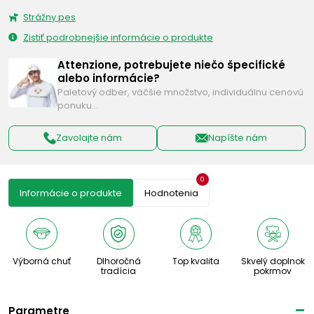
Strážny pes
Zistiť podrobnejšie informácie o produkte
Attenzione, potrebujete niečo špecifické
alebo informácie?
Paletový odber, väčšie množstvo, individuálnu cenovú
ponuku…
Zavolajte nám
Napíšte nám
0
Informácie o produkte
Hodnotenia
Výborná chuť
Dlhoročná
Top kvalita
Skvelý doplnok
tradícia
pokrmov
Parametre