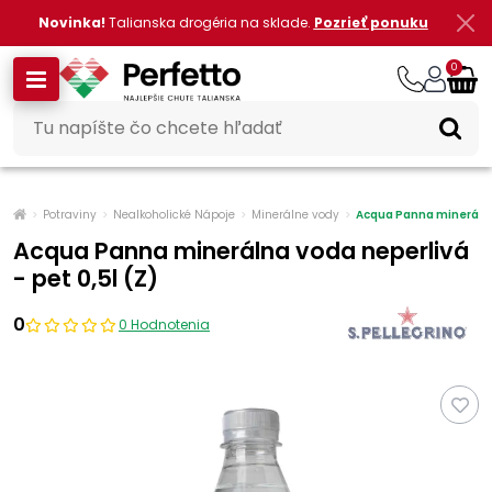
Novinka!
Talianska drogéria na sklade.
Pozrieť ponuku
0
Potraviny
Nealkoholické Nápoje
Minerálne vody
Acqua Panna minerálna 
Acqua Panna minerálna voda neperlivá
- pet 0,5l (Z)
0
0 Hodnotenia