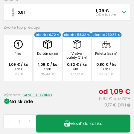
1,09 €
0,5l
0,92 € bez DPH
Zvoľte typ predaja:
Ušetríte 0,72 €
Ušetríte 58,32 €
Ušetríte 250,56 €
1 ks
Kartón
Vrstva
Paleta
(24 ks)
(864 ks)
palety
(216 ks)
1,09 € / ks
1,06 € / ks
0,82 € / ks
0,80 € / ks
s DPH
s DPH
s DPH
s DPH
1,09 €
25,44 €
177,12 €
691,20 €
od 1,09 €
Výrobca:
SANPELLEGRINO
0,92 €
bez DPH
Na sklade
0,17 €
DPH
i
–
+
Vložiť do košíka