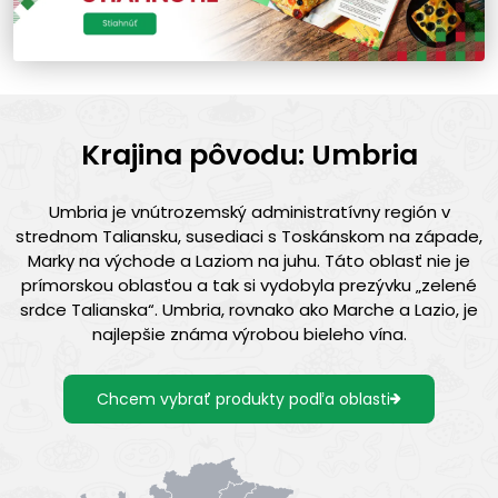
Krajina pôvodu: Umbria
Umbria je vnútrozemský administratívny región v
strednom Taliansku, susediaci s Toskánskom na západe,
Marky na východe a Laziom na juhu. Táto oblasť nie je
prímorskou oblasťou a tak si vydobyla prezývku „zelené
srdce Talianska“. Umbria, rovnako ako Marche a Lazio, je
najlepšie známa výrobou bieleho vína.
Chcem vybrať produkty podľa oblasti