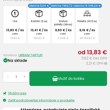
Ušetríte 5,04 €
Ušetríte 1 662,72 €
Ušetríte 14 346,24 €
1 ks
Kartón
Vrstva
Paleta
(12 ks)
(3072 ks)
palety
(384 ks)
13,83 € / ks
13,41 € / ks
9,50 € / ks
9,16 € / ks
s DPH
s DPH
s DPH
s DPH
13,83 €
160,92 €
3 648 €
28 139,52 €
od 13,83 €
Výrobca:
URBANI TARTUFI
11,62 €
bez DPH
Na sklade
2,21 €
DPH
i
–
+
Vložiť do košíka
Strážny pes
Zistiť podrobnejšie informácie o produkte
Attenzione, potrebujete niečo špecifické