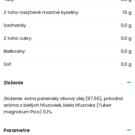
Z toho nasýtené mastné kyseliny:
15 g
Sacharidy:
0,0 g
Z toho cukry:
0,0 g
Bielkoviny:
0,0 g
Soľ:
0,0 g
Zloženie
Zloženie: extra panenský olivový olej (97,55), prírodná
aróma z bielých hľuzoviek, biela hľuzovka (Tuber
magnatum Pico) 0,1%.
Parametre