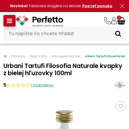
Novinka!
Talianska drogéria na sklade.
Pozrieť ponuku
0
Potraviny
Oleje a Octy
Extra panenský olej
Urbani Tartufi Filosofia Natu
Urbani Tartufi Filosofia Naturale kvapky
z bielej hľuzovky 100ml
5
1 Hodnotenia