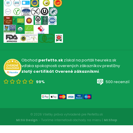
Obchod
perfetto.sk
získal na portáli heureka.sk
vďaka spokojnosti overených zákazníkov prestížny
zlatý certifikát Overené zákazníkmi
.
99%
500 recenzií
© 2026 Všetky práva vyhradené pre Perfetto.sk
MI:SU Design
- Tvoríme internetové obchody na mieru |
MI:Shop