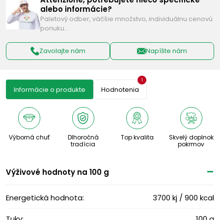
alebo informácie?
Paletový odber, väčšie množstvo, individuálnu cenovú
ponuku…
Zavolajte nám
Napíšte nám
1
Informácie o produkte
Hodnotenia
Výborná chuť
Dlhoročná
Top kvalita
Skvelý doplnok
tradícia
pokrmov
Výživové ​​hodnoty na 100 g
Energetická hodnota:
3700 kj / 900 kcal
Tuky:
100 g