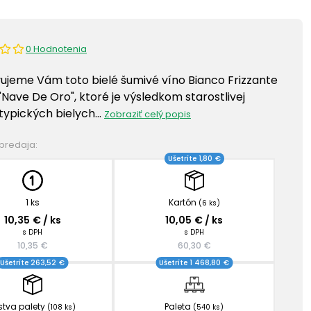
0 Hodnotenia
ujeme Vám toto bielé šumivé víno Bianco Frizzante
"Nave De Oro", ktoré je výsledkom starostlivej
 typických bielych…
Zobraziť celý popis
 predaja:
Ušetríte 1,80 €
1 ks
Kartón
(6 ks)
10,35 € / ks
10,05 € / ks
s DPH
s DPH
10,35 €
60,30 €
Ušetríte 263,52 €
Ušetríte 1 468,80 €
stva palety
Paleta
(108 ks)
(540 ks)