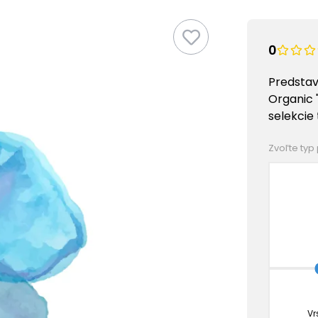
0
Predstav
Organic 
selekcie
Zvoľte typ
Vr