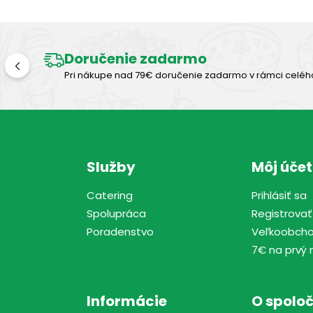
Doručenie zadarmo
Pri nákupe nad 79€ doručenie zadarmo v rámci celéh
Služby
Môj účet
Catering
Prihlásiť sa
Spolupráca
Registrovať
Poradenstvo
Veľkoobch
7€ na prvý 
Informácie
O spoloč