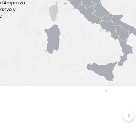
a d'Ampezzo
rstvo v
y,