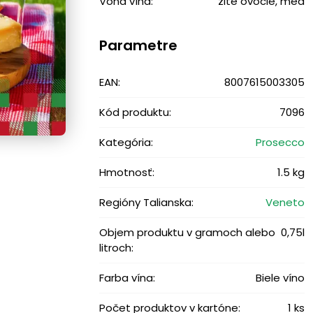
Vôňa vína:
žlté ovocie, med
Parametre
EAN:
8007615003305
Kód produktu:
7096
Kategória:
Prosecco
Hmotnosť:
1.5 kg
Regióny Talianska:
Veneto
Objem produktu v gramoch alebo
0,75l
litroch:
Farba vína:
Biele víno
Počet produktov v kartóne:
1 ks