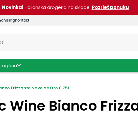
Novinka!
Talianska drogéria na sklade.
Pozrieť ponuku
nchising
Kontakt
Drogéria
anco Frizzante Nave de Oro 0,75l
ic Wine Bianco Frizz