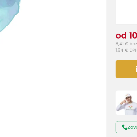
od 1
8,41 €
bez
1,94 €
DP
Zav