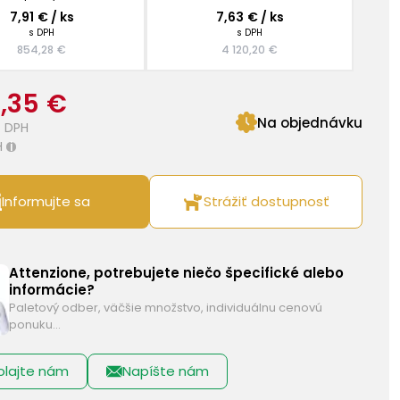
7,91 € / ks
7,63 € / ks
s DPH
s DPH
854,28 €
4 120,20 €
0,35 €
Na objednávku
 DPH
H
i
Informujte sa
Strážiť dostupnosť
Attenzione, potrebujete niečo špecifické alebo
informácie?
Paletový odber, väčšie množstvo, individuálnu cenovú
ponuku…
olajte nám
Napíšte nám