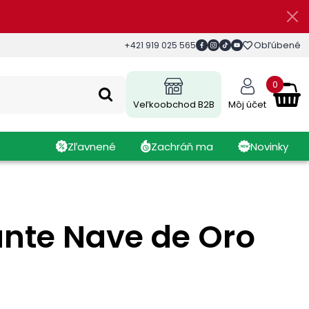
Obľúbené
+421 919 025 565
0
Veľkoobchod B2B
Môj účet
Zľavnené
Zachráň ma
Novinky
ante Nave de Oro