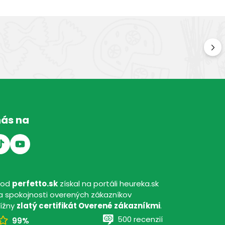
Kv
Kval
nás na
hod
perfetto.sk
získal na portáli heureka.sk
 spokojnosti overených zákazníkov
tížny
zlatý certifikát Overené zákazníkmi
.
500 recenzií
99%