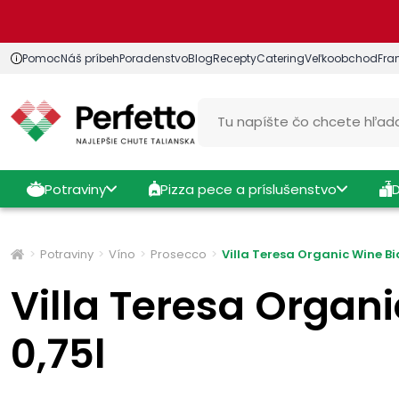
Pomoc
Náš príbeh
Poradenstvo
Blog
Recepty
Catering
Veľkoobchod
Fra
Potraviny
Pizza pece a príslušenstvo
Potraviny
Víno
Prosecco
Villa Teresa Organic Wine Bi
Villa Teresa Organ
0,75l