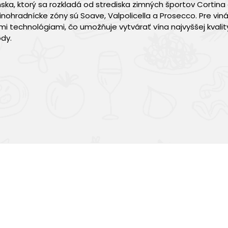
ska, ktorý sa rozkladá od strediska zimných športov Cortin
inohradnícke zóny sú Soave, Valpolicella a Prosecco. Pre viná
 technológiami, čo umožňuje vytvárať vína najvyššej kvalit
dy.
Výborná chuť