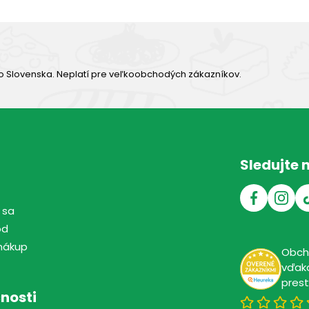
o Slovenska. Neplatí pre veľkoobchodých zákazníkov.
Sledujte 
 sa
od
nákup
Obc
vďaka
pres
nosti