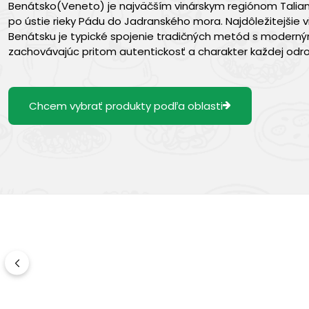
Benátsko(Veneto) je najväčším vinárskym regiónom Talian
po ústie rieky Pádu do Jadranského mora. Najdôležitejšie v
Benátsku je typické spojenie tradičných metód s modernými
zachovávajúc pritom autentickosť a charakter každej odro
Chcem vybrať produkty podľa oblasti