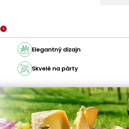
a
0
Elegantný dizajn
Skvelé na párty