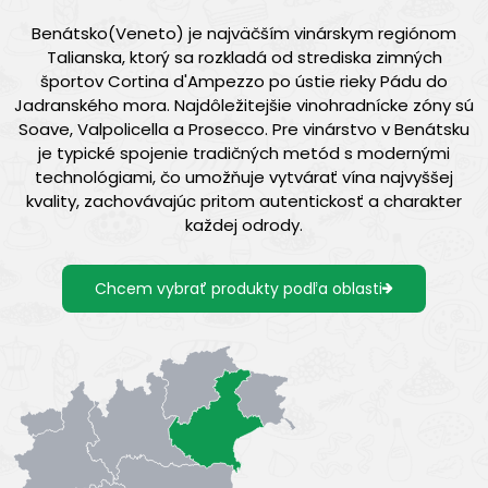
Benátsko(Veneto) je najväčším vinárskym regiónom
Talianska, ktorý sa rozkladá od strediska zimných
športov Cortina d'Ampezzo po ústie rieky Pádu do
Jadranského mora. Najdôležitejšie vinohradnícke zóny sú
Soave, Valpolicella a Prosecco. Pre vinárstvo v Benátsku
je typické spojenie tradičných metód s modernými
technológiami, čo umožňuje vytvárať vína najvyššej
kvality, zachovávajúc pritom autentickosť a charakter
každej odrody.
Chcem vybrať produkty podľa oblasti