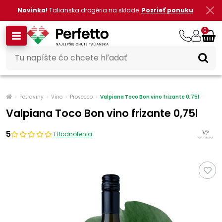
Novinka!
Talianska drogéria na sklade.
Pozrieť ponuku
0
Potraviny
Víno
Prosecco
Valpiana Toco Bon vino frizante 0,75l
Valpiana Toco Bon vino frizante 0,75l
5
1 Hodnotenia