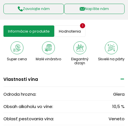
Zavolajte nám
Napíšte nám
1
Informácie o produkte
Hodnotenia
Super cena
Malé vinárstvo
Elegantný
Skvelé na párty
dizajn
Vlastnosti vína
Odroda hrozna:
Glera
Obsah alkoholu vo víne:
10,5 %
Oblasť pestovania vína:
Veneto