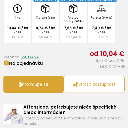
1 ks
Kartón
Vrstva
Paleta
(6 ks)
(540 ks)
palety
(108 ks)
10,04 € / ks
9,74 € / ks
7,68 € / ks
7,40 € / ks
s DPH
s DPH
s DPH
s DPH
10,04 €
58,44 €
829,44 €
3 996 €
od 10,04 €
Výrobca:
VALPIANA
8,16 €
bez DPH
Na objednávku
1,88 €
DPH
i
Informujte sa
Strážiť dostupnosť
Attenzione, potrebujete niečo špecifické
alebo informácie?
Paletový odber, väčšie množstvo, individuálnu cenovú
ponuku…