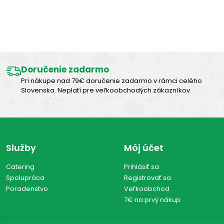
Výborná chuť
Doručenie zadarmo
Pri nákupe nad 79€ doručenie zadarmo v rámci celého
Slovenska. Neplatí pre veľkoobchodých zákazníkov.
Služby
Môj účet
Catering
Prihlásiť sa
Spolupráca
Registrovať sa
Poradenstvo
Veľkoobchod
7€ na prvý nákup