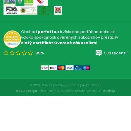
Obchod
perfetto.sk
získal na portáli heureka.sk
vďaka spokojnosti overených zákazníkov prestížny
zlatý certifikát Overené zákazníkmi
.
99%
500 recenzií
© 2026 Všetky práva vyhradené pre Perfetto.sk
MI:SU Design
- Tvoríme internetové obchody na mieru |
MI:Shop