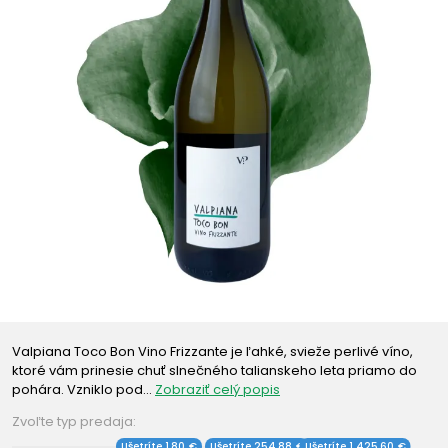
Valpiana Toco Bon Vino Frizzante je ľahké, svieže perlivé víno,
ktoré vám prinesie chuť slnečného talianskeho leta priamo do
pohára. Vzniklo pod…
Zobraziť celý popis
Zvoľte typ predaja:
Ušetríte 1,80 €
Ušetríte 254,88 €
Ušetríte 1 425,60 €