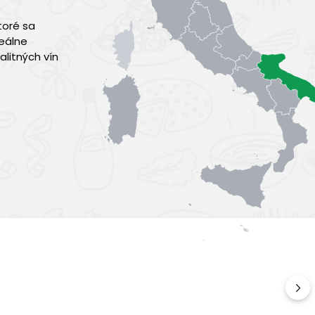
toré sa
deálne
litných vín