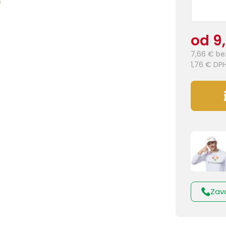
od 9
7,66 €
be
1,76 €
DP
Zav