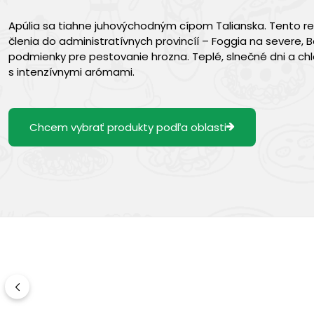
Apúlia sa tiahne juhovýchodným cípom Talianska. Tento re
členia do administratívnych provincíí – Foggia na severe, B
podmienky pre pestovanie hrozna. Teplé, slnečné dni a chl
s intenzívnymi arómami.
Chcem vybrať produkty podľa oblasti