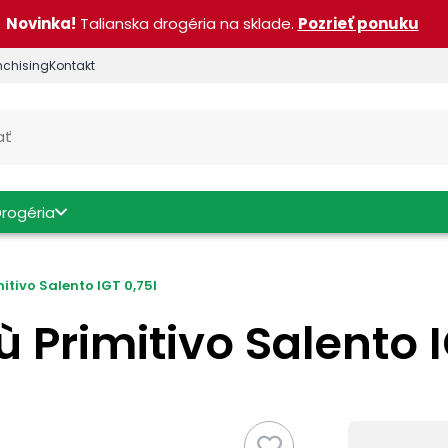
Novinka!
Talianska drogéria na sklade.
Pozrieť ponuku
nchising
Kontakt
Drogéria
itivo Salento IGT 0,75l
ù Primitivo Salento I