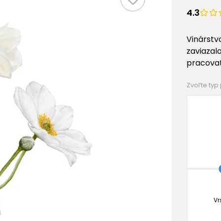
4.3
Vinárstvo
zaviazalo
pracovať
Zvoľte typ
Vr