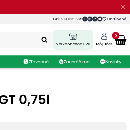
Obľúbené
+421 919 025 565
0
Veľkoobchod B2B
Môj účet
Zľavnené
Zachráň ma
Novinky
GT 0,75l