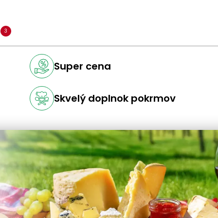
a
3
Super cena
Skvelý doplnok pokrmov