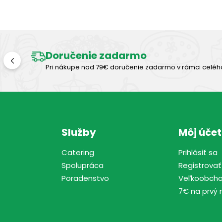
Doručenie zadarmo
Pri nákupe nad 79€ doručenie zadarmo v rámci celéh
Služby
Môj účet
Catering
Prihlásiť sa
Spolupráca
Registrovať
Poradenstvo
Veľkoobch
7€ na prvý 