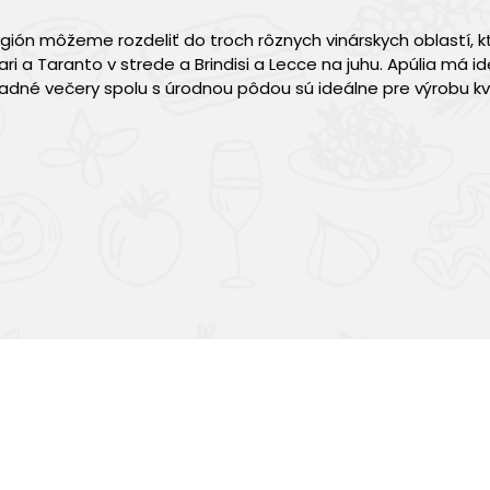
gión môžeme rozdeliť do troch rôznych vinárskych oblastí, k
ari a Taranto v strede a Brindisi a Lecce na juhu. Apúlia má i
adné večery spolu s úrodnou pôdou sú ideálne pre výrobu kva
Výborná chuť