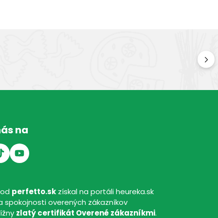
Kv
Kval
nás na
hod
perfetto.sk
získal na portáli heureka.sk
 spokojnosti overených zákazníkov
tížny
zlatý certifikát Overené zákazníkmi
.