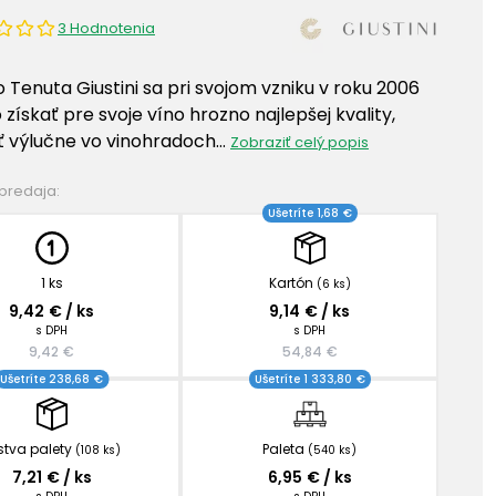
3 Hodnotenia
 Tenuta Giustini sa pri svojom vzniku v roku 2006
 získať pre svoje víno hrozno najlepšej kvality,
 výlučne vo vinohradoch…
Zobraziť celý popis
 predaja:
Ušetríte 1,68 €
1 ks
Kartón
(6 ks)
9,42 € / ks
9,14 € / ks
s DPH
s DPH
9,42 €
54,84 €
Ušetríte 238,68 €
Ušetríte 1 333,80 €
stva palety
Paleta
(108 ks)
(540 ks)
7,21 € / ks
6,95 € / ks