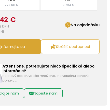
s DPH
s DPH
778,68 €
3 753 €
,42 €
Na objednávku
z DPH
H
i
Informujte sa
Strážiť dostupnosť
Attenzione, potrebujete niečo špecifické alebo
informácie?
Paletový odber, väčšie množstvo, individuálnu cenovú
ponuku…
olajte nám
Napíšte nám