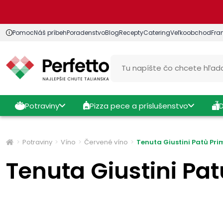
Pomoc
Náš príbeh
Poradenstvo
Blog
Recepty
Catering
Veľkoobchod
Fra
Potraviny
Pizza pece a príslušenstvo
Potraviny
Víno
Červené víno
Tenuta Giustini Patù Prim
Tenuta Giustini Pat