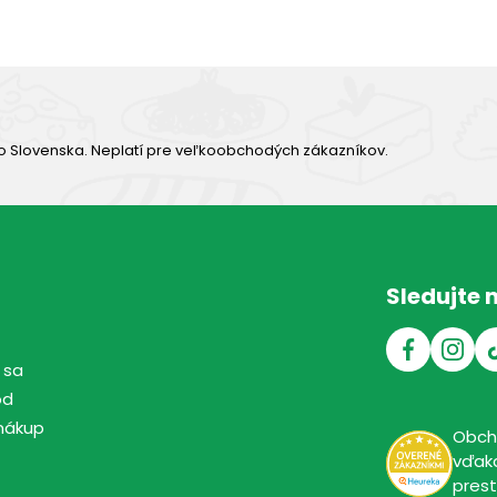
o Slovenska. Neplatí pre veľkoobchodých zákazníkov.
Sledujte 
 sa
od
nákup
Obc
vďaka
pres