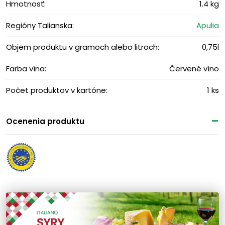
Hmotnosť:
1.4 kg
Regióny Talianska:
Apulia
Objem produktu v gramoch alebo litroch:
0,75l
Farba vína:
Červené víno
Počet produktov v kartóne:
1 ks
Ocenenia produktu