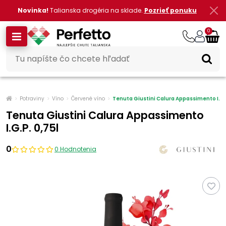
Novinka!
Talianska drogéria na sklade.
Pozrieť ponuku
0
Potraviny
Víno
Červené víno
Tenuta Giustini Calura Appassimento I.G.
Tenuta Giustini Calura Appassimento
I.G.P. 0,75l
0
0 Hodnotenia