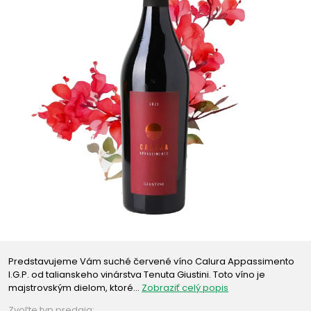
Predstavujeme Vám suché červené víno Calura Appassimento
I.G.P. od talianskeho vinárstva Tenuta Giustini. Toto víno je
majstrovským dielom, ktoré…
Zobraziť celý popis
Zvoľte typ predaja: