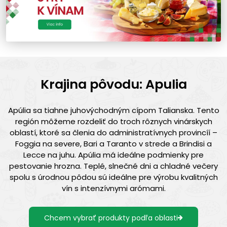
Krajina pôvodu: Apulia
Apúlia sa tiahne juhovýchodným cípom Talianska. Tento
región môžeme rozdeliť do troch rôznych vinárskych
oblastí, ktoré sa členia do administratívnych provincíí –
Foggia na severe, Bari a Taranto v strede a Brindisi a
Lecce na juhu. Apúlia má ideálne podmienky pre
pestovanie hrozna. Teplé, slnečné dni a chladné večery
spolu s úrodnou pôdou sú ideálne pre výrobu kvalitných
vín s intenzívnymi arómami.
Chcem vybrať produkty podľa oblasti