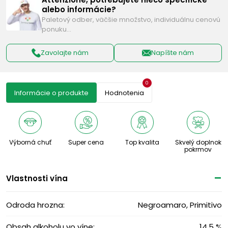
alebo informácie?
Paletový odber, väčšie množstvo, individuálnu cenovú
ponuku…
Zavolajte nám
Napíšte nám
0
Informácie o produkte
Hodnotenia
Výborná chuť
Super cena
Top kvalita
Skvelý doplnok
pokrmov
Vlastnosti vína
Odroda hrozna:
Negroamaro, Primitivo
Obsah alkoholu vo víne:
14,5 %