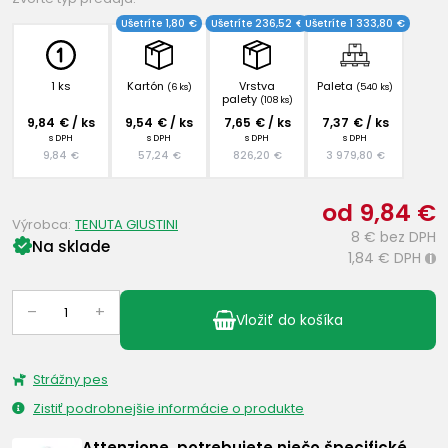
Ušetríte 1,80 €
Ušetríte 236,52 €
Ušetríte 1 333,80 €
1 ks
Kartón
Vrstva
Paleta
(6 ks)
(540 ks)
palety
(108 ks)
9,84 € / ks
9,54 € / ks
7,65 € / ks
7,37 € / ks
s DPH
s DPH
s DPH
s DPH
9,84 €
57,24 €
826,20 €
3 979,80 €
od 9,84 €
Výrobca:
TENUTA GIUSTINI
8 €
bez DPH
Na sklade
1,84 €
DPH
i
–
+
Vložiť do košíka
Strážny pes
Zistiť podrobnejšie informácie o produkte
Attenzione, potrebujete niečo špecifické