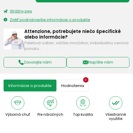
Strážny pes
Zistiť podrobnejšie informácie o produkte
Attenzione, potrebujete niečo špecifické
alebo informácie?
Paletový odber, väčšie množstvo, individuálnu cenovú
ponuku…
Zavolajte nám
Napíšte nám
0
Informácie o produkte
Hodnotenia
Výborná chuť
Pre náročných
Top kvalita
Všestranné
využitie