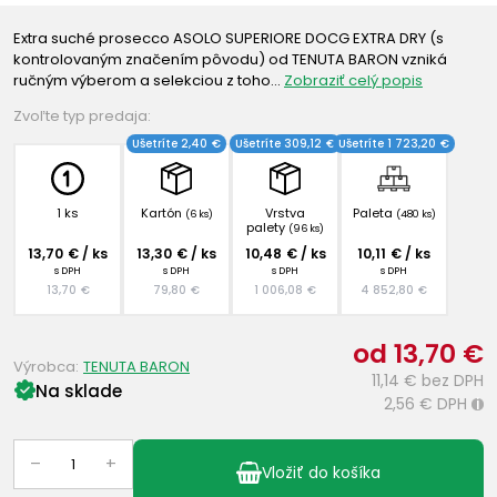
Extra suché prosecco ASOLO SUPERIORE DOCG EXTRA DRY (s
kontrolovaným značením pôvodu) od TENUTA BARON vzniká
ručným výberom a selekciou z toho…
Zobraziť celý popis
Zvoľte typ predaja:
Ušetríte 2,40 €
Ušetríte 309,12 €
Ušetríte 1 723,20 €
1 ks
Kartón
Vrstva
Paleta
(6 ks)
(480 ks)
palety
(96 ks)
13,70 € / ks
13,30 € / ks
10,48 € / ks
10,11 € / ks
s DPH
s DPH
s DPH
s DPH
13,70 €
79,80 €
1 006,08 €
4 852,80 €
od 13,70 €
Výrobca:
TENUTA BARON
11,14 €
bez DPH
Na sklade
2,56 €
DPH
i
–
+
Vložiť do košíka