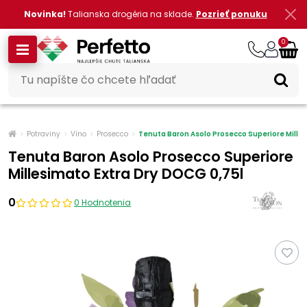
Novinka!
Talianska drogéria na sklade.
Pozrieť ponuku
0
Potraviny
Víno
Prosecco
Tenuta Baron Asolo Prosecco Superiore Mille
Tenuta Baron Asolo Prosecco Superiore
Millesimato Extra Dry DOCG 0,75l
0
0 Hodnotenia