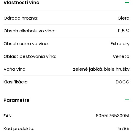
Vlastnosti vína
Odroda hrozna:
Glera
Obsah alkoholu vo víne:
11,5 %
Obsah cukru vo víne:
Extra dry
Oblasť pestovania vína:
Veneto
Vôňa vína:
zelené jablká, biele hrušky
Klasifikácia:
DOCG
Parametre
EAN:
8055176530051
Kód produktu:
5785