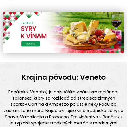
Krajina pôvodu: Veneto
Benátsko(Veneto) je najväčším vinárskym regiónom
Talianska, ktorý sa rozkladá od strediska zimných
športov Cortina d'Ampezzo po ústie rieky Pádu do
Jadranského mora. Najdôležitejšie vinohradnícke zóny sú
Soave, Valpolicella a Prosecco. Pre vinárstvo v Benátsku
je typické spojenie tradičných metód s modernými