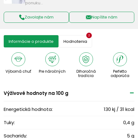
ponuku…
Zavolajte nám
Napíšte nám
2
Informácie o produkte
Hodnotenia
Výborná chuť
Pre náročných
Dlhoročná
Perfetto
tradícia
odporúča
Výživové ​​hodnoty na 100 g
Energetická hodnota:
130 kj / 31 kcal
Tuky:
0,4 g
Sacharidy:
5 g