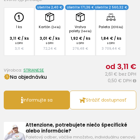
Ušetríte 2,40 €
Ušetríte 171,36 €
Ušetríte 2 560,32 €
1 ks
Kartón
Vrstva
Paleta
(24 ks)
(2016 ks)
palety
(144 ks)
3,11 € / ks
3,01 € / ks
1,92 € / ks
1,84 € / ks
s DPH
s DPH
s DPH
s DPH
3,11 €
72,24 €
276,48 €
3 709,44 €
od 3,11 €
Výrobca:
STRIANESE
2,61 €
bez DPH
Na objednávku
0,50 €
DPH
i
Informujte sa
Strážiť dostupnosť
Attenzione, potrebujete niečo špecifické
alebo informácie?
Paletový odber, väčšie množstvo, individuálnu cenovú