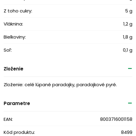
Z toho cukry:
5 g
Vláknina:
1,2 g
Bielkoviny:
1,8 g
Soľ:
0,1 g
Zloženie
Zloženie: celé lúpané paradajky, paradajkové pyré.
Parametre
EAN:
8003716001158
Kód produktu:
8499