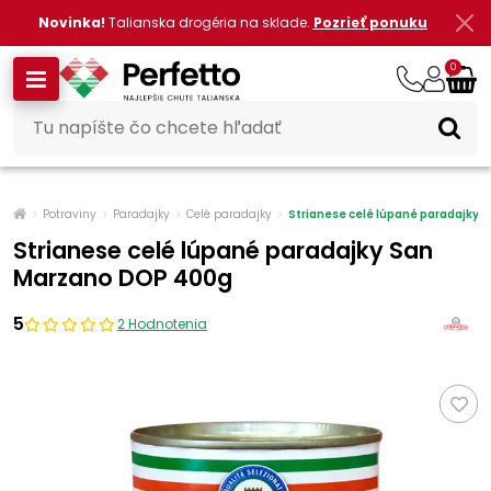
Novinka!
Talianska drogéria na sklade.
Pozrieť ponuku
0
Potraviny
Paradajky
Celé paradajky
Strianese celé lúpané paradajky
Strianese celé lúpané paradajky San
Marzano DOP 400g
5
2 Hodnotenia