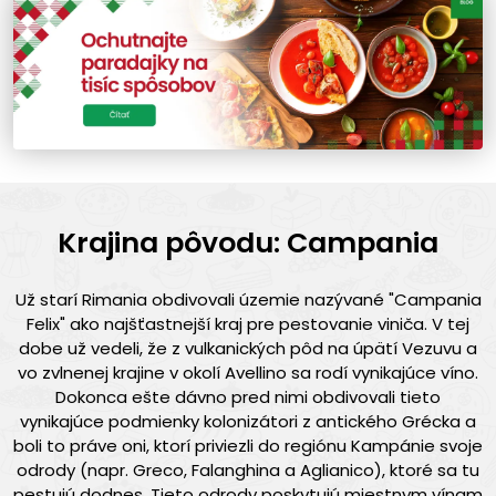
Krajina pôvodu: Campania
Už starí Rimania obdivovali územie nazývané "Campania
Felix" ako najšťastnejší kraj pre pestovanie viniča. V tej
dobe už vedeli, že z vulkanických pôd na úpätí Vezuvu a
vo zvlnenej krajine v okolí Avellino sa rodí vynikajúce víno.
Dokonca ešte dávno pred nimi obdivovali tieto
vynikajúce podmienky kolonizátori z antického Grécka a
boli to práve oni, ktorí priviezli do regiónu Kampánie svoje
odrody (napr. Greco, Falanghina a Aglianico), ktoré sa tu
pestujú dodnes. Tieto odrody poskytujú miestnym vínam