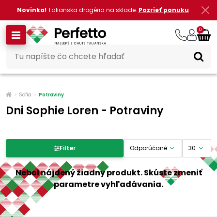
Novinka!
Talianska drogéria na sklade.
Pozrieť ponuku
0
Sofia
Potraviny
Dni Sophie Loren - Potraviny
Filter produktov
Filter
Cena
Nebol nájdený žiadny produkt. Skúste zmeniť
parametre vyhľadávania.
-
€
€