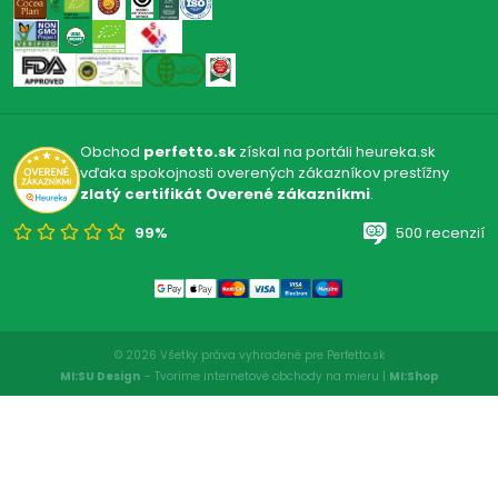
Obchod
perfetto.sk
získal na portáli heureka.sk
vďaka spokojnosti overených zákazníkov prestížny
zlatý certifikát Overené zákazníkmi
.
99%
500 recenzií
© 2026 Všetky práva vyhradené pre Perfetto.sk
MI:SU Design
- Tvoríme internetové obchody na mieru |
MI:Shop