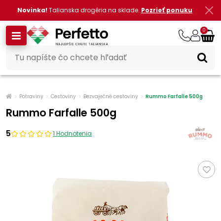
Novinka!
Talianska drogéria na sklade.
Pozrieť ponuku
0
Potraviny
Cestoviny
Bezvaječné cestoviny
Rummo Farfalle 500g
Rummo Farfalle 500g
5
1 Hodnotenia