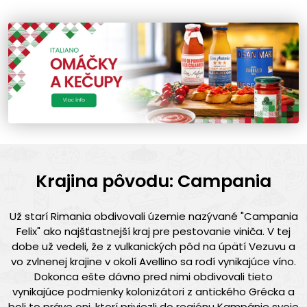
Krajina pôvodu: Campania
Už starí Rimania obdivovali územie nazývané "Campania
Felix" ako najšťastnejší kraj pre pestovanie viniča. V tej
dobe už vedeli, že z vulkanických pôd na úpätí Vezuvu a
vo zvlnenej krajine v okolí Avellino sa rodí vynikajúce víno.
Dokonca ešte dávno pred nimi obdivovali tieto
vynikajúce podmienky kolonizátori z antického Grécka a
boli to práve oni, ktorí priviezli do regiónu Kampánie svoje