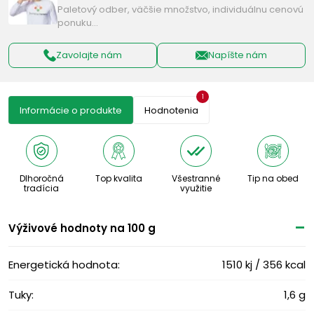
Paletový odber, väčšie množstvo, individuálnu cenovú
ponuku…
Zavolajte nám
Napíšte nám
1
Informácie o produkte
Hodnotenia
Dlhoročná
Top kvalita
Všestranné
Tip na obed
tradícia
využitie
Výživové ​​hodnoty na 100 g
Energetická hodnota:
1510 kj / 356 kcal
Tuky:
1,6 g