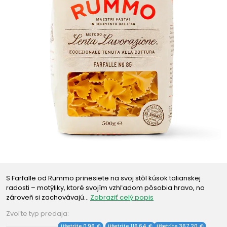
S Farfalle od Rummo prinesiete na svoj stôl kúsok talianskej
radosti – motýliky, ktoré svojím vzhľadom pôsobia hravo, no
zároveň si zachovávajú…
Zobraziť celý popis
Zvoľte typ predaja:
Ušetríte 0,96 €
Ušetríte 116,64 €
Ušetríte 367,20 €