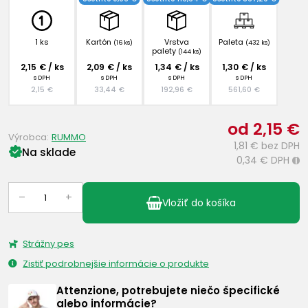
1 ks
Kartón
Vrstva
Paleta
(16 ks)
(432 ks)
palety
(144 ks)
2,15 € / ks
2,09 € / ks
1,34 € / ks
1,30 € / ks
s DPH
s DPH
s DPH
s DPH
2,15 €
33,44 €
192,96 €
561,60 €
od 2,15 €
Výrobca:
RUMMO
1,81 €
bez DPH
Na sklade
0,34 €
DPH
i
–
+
Vložiť do košíka
Strážny pes
Zistiť podrobnejšie informácie o produkte
Attenzione, potrebujete niečo špecifické
alebo informácie?