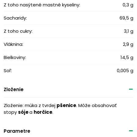
Z toho nasýtené mastné kyseliny:
0,3 g
Sacharidy:
69,5 g
Z toho cukry:
3,1 g
Vláknina:
2,9 g
Bielkoviny:
14,5 g
Soľ:
0,005 g
Zloženie
Zloženie: múka z tvrdej
pšenice
. Môže obsahovať
stopy
sóje
a
horčice
.
Parametre