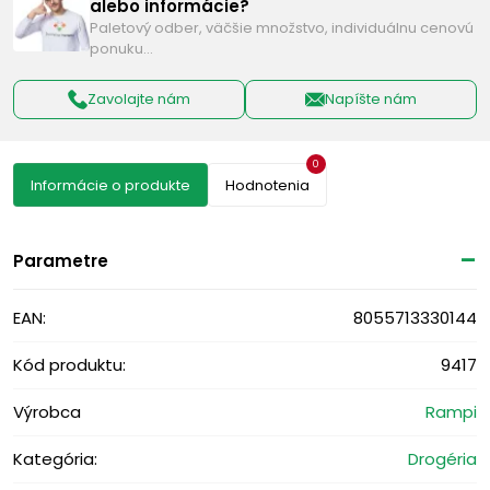
alebo informácie?
Paletový odber, väčšie množstvo, individuálnu cenovú
ponuku…
Zavolajte nám
Napíšte nám
0
Informácie o produkte
Hodnotenia
Parametre
EAN:
8055713330144
Kód produktu:
9417
Výrobca
Rampi
Kategória:
Drogéria