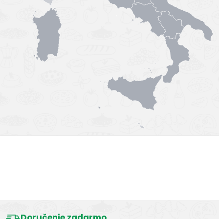
ideálny na pranie obrusov, prestieradiel, uterákov,
košieľ atď.
bráni postupnému šediveniu textílií
pôsobí na široké spektrum škvŕn (ovocie, víno,
zmrzlina, mlieko, mastné škvrny...)
TERAZ vhodný aj pre farebné textíli
Výborná chuť
Doručenie zadarmo