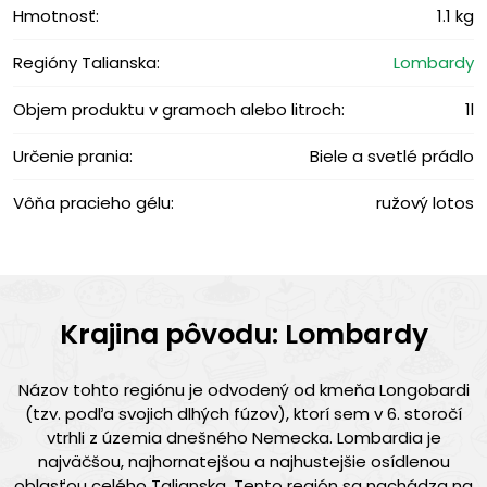
Hmotnosť:
1.1 kg
Regióny Talianska:
Lombardy
Objem produktu v gramoch alebo litroch:
1l
Určenie prania:
Biele a svetlé prádlo
Vôňa pracieho gélu:
ružový lotos
Krajina pôvodu: Lombardy
Názov tohto regiónu je odvodený od kmeňa Longobardi
(tzv. podľa svojich dlhých fúzov), ktorí sem v 6. storočí
vtrhli z územia dnešného Nemecka. Lombardia je
najväčšou, najhornatejšou a najhustejšie osídlenou
oblasťou celého Talianska. Tento región sa nachádza na