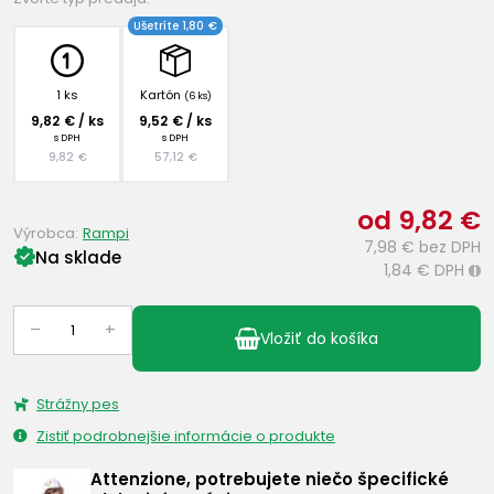
Ušetríte 1,80 €
1 ks
Kartón
(6 ks)
9,82 € / ks
9,52 € / ks
s DPH
s DPH
9,82 €
57,12 €
od 9,82 €
Výrobca:
Rampi
7,98 €
bez DPH
Na sklade
1,84 €
DPH
i
–
+
Vložiť do košíka
Strážny pes
Zistiť podrobnejšie informácie o produkte
Attenzione, potrebujete niečo špecifické