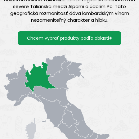
severe Talianska medzi Alpami a údolím Po. Táto
geografická rozmanitosť dáva lombardským vínam
nezameniteľný charakter a hĺbku.
Chcem vybrať produkty podľa oblasti
obnovuje pôvodnú žiarivosť všetkých svetlých textílií