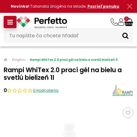
Novinka!
Talianska drogéria na sklade.
Pozrieť ponuku
0
Drogéria
Rampi WhiTex 2.0 prací gél na bielu a svetlú bielizeň 1l
Rampi WhiTex 2.0 prací gél na bielu a
svetlú bielizeň 1l
0
0 Hodnotenia