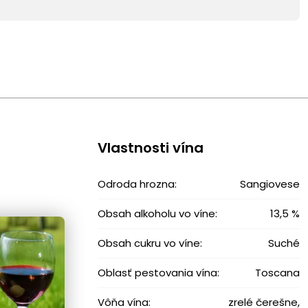
Vlastnosti vína
Odroda hrozna:
Sangiovese
Obsah alkoholu vo víne:
13,5 %
Obsah cukru vo víne:
Suché
Oblasť pestovania vína:
Toscana
Vôňa vína:
zrelé čerešne,