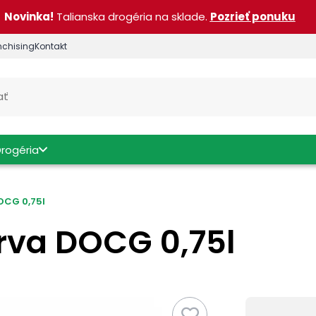
Novinka!
Talianska drogéria na sklade.
Pozrieť ponuku
nchising
Kontakt
Drogéria
DOCG 0,75l
erva DOCG 0,75l