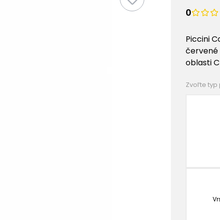
0
Piccini 
červené 
oblasti 
Zvoľte typ
Vr