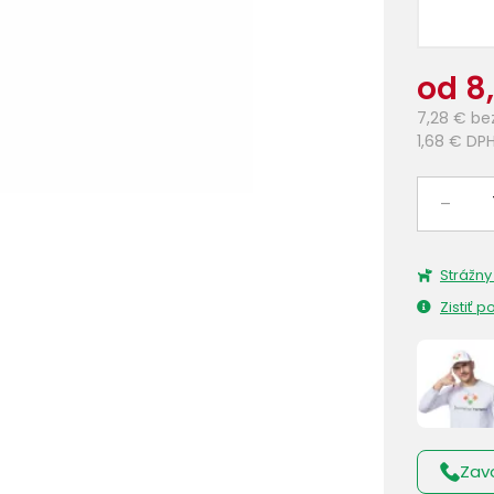
od 8
7,28 €
be
1,68 €
DP
–
Strážny
Zistiť 
Zav