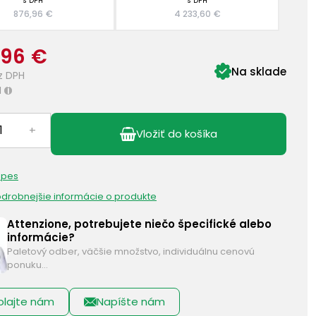
s DPH
s DPH
876,96 €
4 233,60 €
,96 €
Na sklade
z DPH
H
i
+
Vložiť do košíka
 pes
podrobnejšie informácie o produkte
Attenzione, potrebujete niečo špecifické alebo
informácie?
Paletový odber, väčšie množstvo, individuálnu cenovú
ponuku…
olajte nám
Napíšte nám