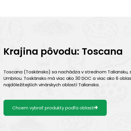
Krajina pôvodu: Toscana
Toscana (Toskánsko) sa nachádza v strednom Taliansku, s
Umbriou. Toskánsko má viac ako 30 DOC a viac ako 6 oblas
najdôležitejších vinárskych oblastí Talianska.
Chcem vybrať produkty podľa oblasti