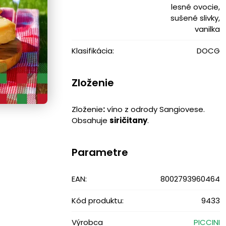
lesné ovocie,
sušené slivky,
vanilka
Klasifikácia:
DOCG
Zloženie
Zloženie
:
víno z odrody Sangiovese.
Obsahuje
siričitany
.
Parametre
EAN:
8002793960464
Kód produktu:
9433
Výrobca
PICCINI