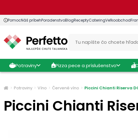
Pomoc
Náš príbeh
Poradenstvo
Blog
Recepty
Catering
Veľkoobchod
Fra
Potraviny
Pizza pece a príslušenstvo
Potraviny
Víno
Červené víno
Piccini Chianti Riserva 
Piccini Chianti Ris