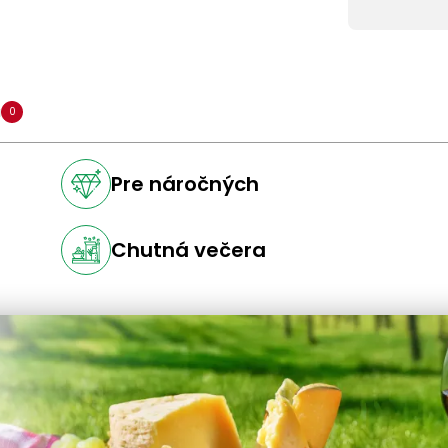
a
0
Pre náročných
Chutná večera