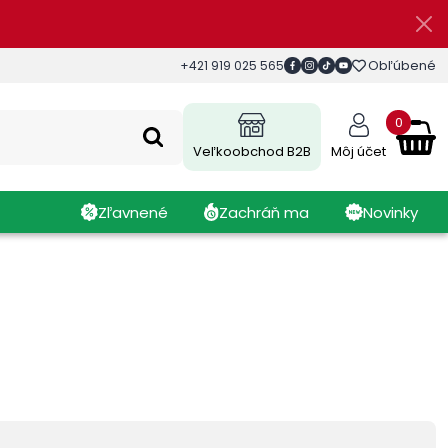
Obľúbené
+421 919 025 565
0
Veľkoobchod B2B
Môj účet
Zľavnené
Zachráň ma
Novinky