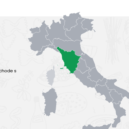
ýchode s
a