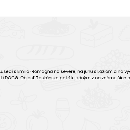
usedí s Emilia-Romagna na severe, na juhu s Laziom a na v
tí DOCG. Oblasť Toskánsko patrí k jedným z najznámejších 