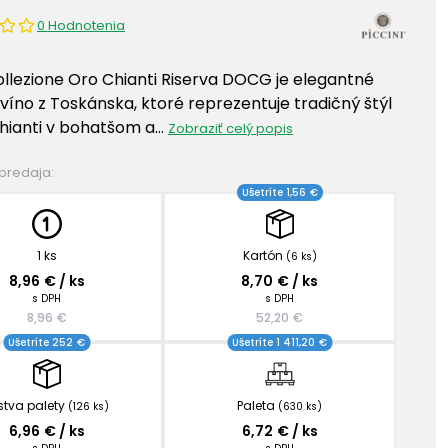
0 Hodnotenia
Collezione Oro Chianti Riserva DOCG je elegantné
víno z Toskánska, ktoré reprezentuje tradičný štýl
Chianti v bohatšom a…
Zobraziť celý popis
 predaja:
Ušetríte 1,56 €
1 ks
Kartón
(6 ks)
8,96 € / ks
8,70 € / ks
s DPH
s DPH
8,96 €
52,20 €
Ušetríte 252 €
Ušetríte 1 411,20 €
stva palety
Paleta
(126 ks)
(630 ks)
6,96 € / ks
6,72 € / ks