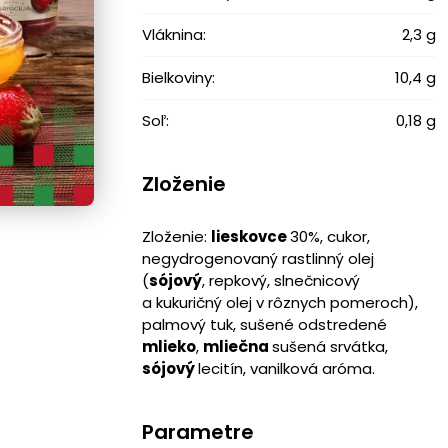
Vláknina:
2,3 g
Bielkoviny:
10,4 g
Soľ:
0,18 g
Zloženie
Zloženie:
lieskovce
30%, cukor,
negydrogenovaný rastlinný olej
(
sójový
, repkový, slnečnicový
a kukuričný olej v rôznych pomeroch),
palmový tuk, sušené odstredené
mlieko
,
mliečna
sušená srvátka,
sójový
lecitín, vanilková aróma.
Parametre