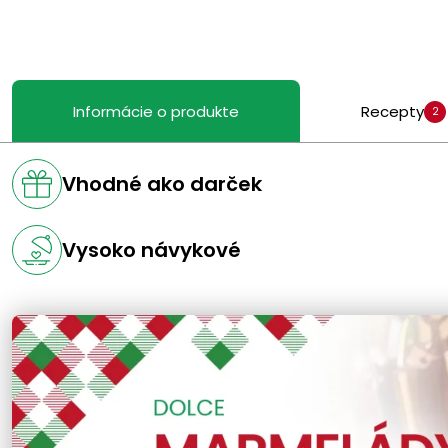
Informácie o produkte
Recepty
2
Vhodné ako darček
Vysoko návykové