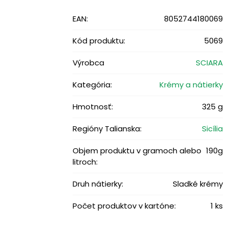
EAN:
8052744180069
Kód produktu:
5069
Výrobca
SCIARA
Kategória:
Krémy a nátierky
Hmotnosť:
325 g
Regióny Talianska:
Sicília
Objem produktu v gramoch alebo
190g
litroch:
Druh nátierky:
Sladké krémy
Počet produktov v kartóne:
1 ks