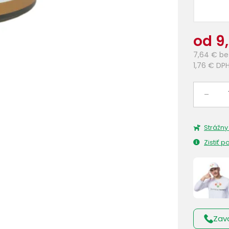
od 9
7,64 €
be
1,76 €
DP
–
Strážny
Zistiť 
Zav