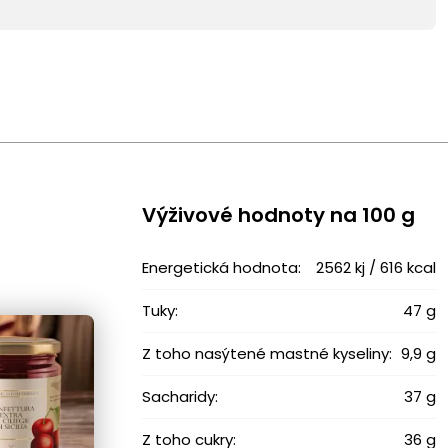
Výživové ​​hodnoty na 100 g
Energetická hodnota:
2562 kj / 616 kcal
Tuky:
47 g
Z toho nasýtené mastné kyseliny:
9,9 g
Sacharidy:
37 g
Z toho cukry:
36 g