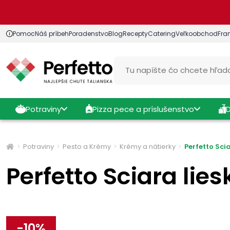
Pomoc
Náš príbeh
Poradenstvo
Blog
Recepty
Catering
Veľkoobchod
Fra
Potraviny
Pizza pece a príslušenstvo
Potraviny
Pesto a Krémy
Krémy a nátierky
Perfetto Sci
Perfetto Sciara li
-
10
%