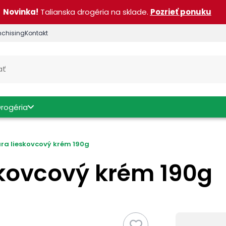
Novinka!
Talianska drogéria na sklade.
Pozrieť ponuku
nchising
Kontakt
Drogéria
ara lieskovcový krém 190g
eskovcový krém 190g