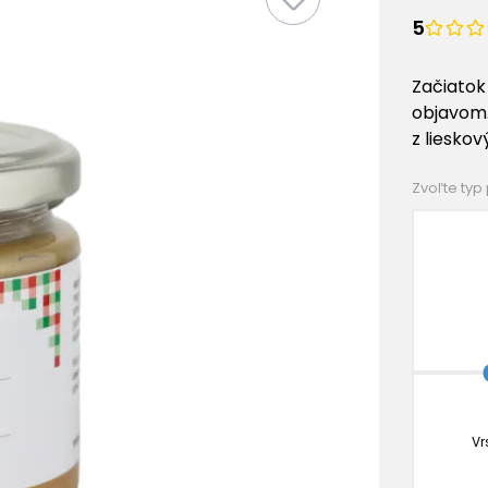
5
Začiatok
objavom
z lieskov
Zvoľte typ
Vr