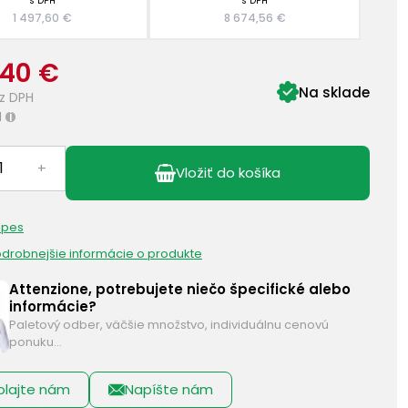
s DPH
s DPH
1 497,60 €
8 674,56 €
,40 €
Na sklade
z DPH
H
i
+
Vložiť do košíka
 pes
podrobnejšie informácie o produkte
Attenzione, potrebujete niečo špecifické alebo
informácie?
Paletový odber, väčšie množstvo, individuálnu cenovú
ponuku…
olajte nám
Napíšte nám