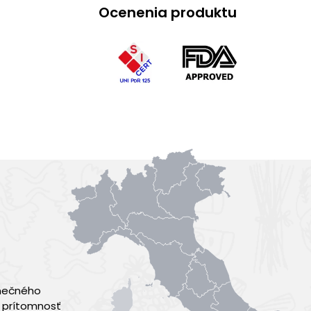
Ocenenia produktu
lnečného
aj prítomnosť