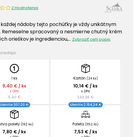
2 Hodnotenia
 každej nádoby tejto pochúťky je vždy unikátnym
. Remeselne spracovaný a nesmierne chutný krém
ých orieškov je ingredienciou,…
Zobraziť celý popis
 predaja:
1 ks
Kartón
(24 ks)
9,40 € / ks
10,14 € / ks
s DPH
s DPH
9,40 €
243,36 €
Ušetríte 307,20 €
Ušetríte 2 154,24 €
stva palety
Paleta
(192 ks)
(1152 ks)
7,80 € / ks
7,53 € / ks