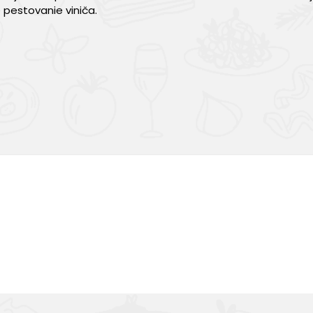
pestovanie viniča.
Výborná chuť