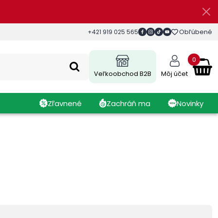
Obľúbené
+421 919 025 565
0
Veľkoobchod B2B
Môj účet
Zľavnené
Zachráň ma
Novinky