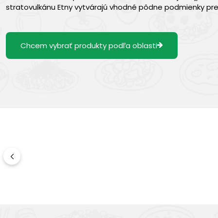
stratovulkánu Etny vytvárajú vhodné pôdne podmienky pre 
Chcem vybrať produkty podľa oblasti