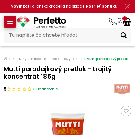
Novinka!
Talianska drogéria na sklade.
Pozrieť ponuku
0
Potraviny
Paradajky
Paradajkový pretlak
Mutti paradajkový pretlak - tr
Mutti paradajkový pretlak - trojitý
koncentrát 185g
5
13 Hodnotenia