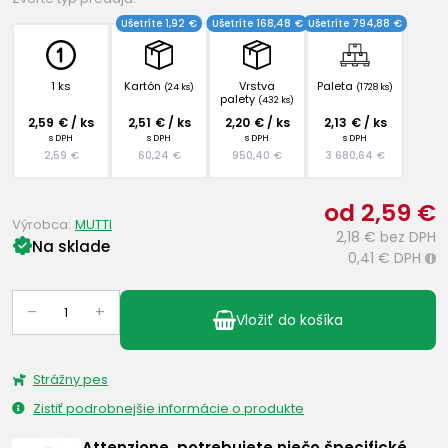
Ušetríte 1,92 €
Ušetríte 168,48 €
Ušetríte 794,88 €
1 ks
Kartón
Vrstva
Paleta
(24 ks)
(1728 ks)
palety
(432 ks)
2,59 € / ks
2,51 € / ks
2,20 € / ks
2,13 € / ks
s DPH
s DPH
s DPH
s DPH
2,59 €
60,24 €
950,40 €
3 680,64 €
od 2,59 €
Výrobca:
MUTTI
2,18 €
bez DPH
Na sklade
0,41 €
DPH
i
–
+
Vložiť do košíka
Strážny pes
Zistiť podrobnejšie informácie o produkte
Attenzione, potrebujete niečo špecifické