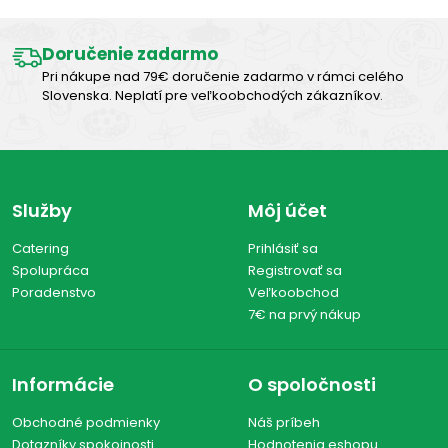
Doručenie zadarmo
Pri nákupe nad 79€ doručenie zadarmo v rámci celého
Slovenska. Neplatí pre veľkoobchodých zákazníkov.
Služby
Môj účet
Catering
Prihlásiť sa
Spolupráca
Registrovať sa
Poradenstvo
Veľkoobchod
7€ na prvý nákup
Informácie
O spoločnosti
Obchodné podmienky
Náš príbeh
Dotazníky spokojnosti
Hodnotenia eshopu