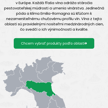
v Európe. Každá fľaša vína odráža stáročia
pestovateľskej múdrosti a umenia vinárstva. Jedinečná
pôda a klíma Emilia-Romagna sú kľúčom k
nezameniteľnému chuťovému profilu vín. Vína z tejto
oblasti sú pravidelnými nositeľmi medzinárodných cien,
čo svedčí o ich výnimočnosti a kvalite.
Chcem vybrať produkty podľa oblasti