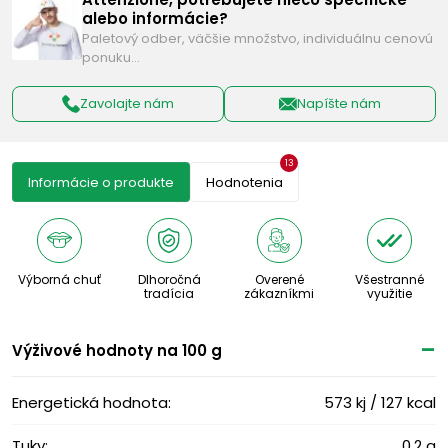
alebo informácie?
Paletový odber, väčšie množstvo, individuálnu cenovú
ponuku…
Zavolajte nám
Napíšte nám
13
Informácie o produkte
Hodnotenia
Výborná chuť
Dlhoročná
Overené
Všestranné
tradícia
zákazníkmi
využitie
Výživové ​​hodnoty na 100 g
Energetická hodnota:
573 kj / 127 kcal
Tuky:
0,2 g