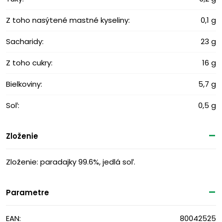
Z toho nasýtené mastné kyseliny:
0,1 g
Sacharidy:
23 g
Z toho cukry:
16 g
Bielkoviny:
5,7 g
Soľ:
0,5 g
Zloženie
Zloženie: paradajky 99.6%, jedlá soľ.
Parametre
EAN:
80042525