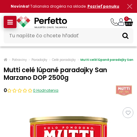
Novinka!
Talianska drogéria na sklade.
Pozrieť ponuku
0
Potraviny
Paradajky
Celé paradajky
Mutti celé lúpané paradajky San
Mutti celé lúpané paradajky San
Marzano DOP 2500g
0
0 Hodnotenia