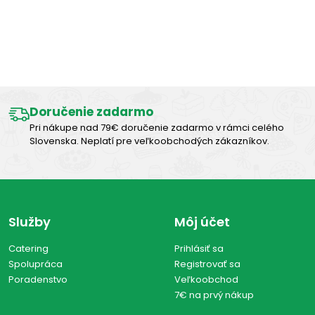
Výborná chuť
Doručenie zadarmo
Pri nákupe nad 79€ doručenie zadarmo v rámci celého
Slovenska. Neplatí pre veľkoobchodých zákazníkov.
Služby
Môj účet
Catering
Prihlásiť sa
Spolupráca
Registrovať sa
Poradenstvo
Veľkoobchod
7€ na prvý nákup