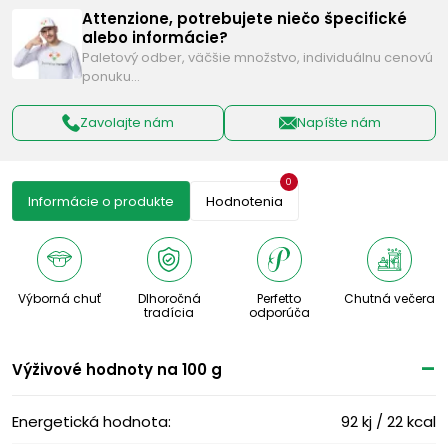
Attenzione, potrebujete niečo špecifické
alebo informácie?
Paletový odber, väčšie množstvo, individuálnu cenovú
ponuku…
Zavolajte nám
Napíšte nám
0
Informácie o produkte
Hodnotenia
Výborná chuť
Dlhoročná
Perfetto
Chutná večera
tradícia
odporúča
Výživové ​​hodnoty na 100 g
Energetická hodnota:
92 kj / 22 kcal