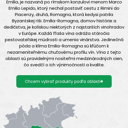
Emilia, je nazvaná po rímskom konzulovi menom Marco
Emilio Lepido, ktorý nechal postaviť cestu z Rimini do
Piacenzy, druhá, Romagna, ktorá kedysi patrila
Byzantskej ríši. Emilia-Romagna, domov histórie a
dedičstva, je kolískou niektorých z najstarších vinohradov
v Európe. Každá fľaša vína odráža stáročia
pestovateľskej múdrosti a umenia vinárstva. Jedinečná
pôda a klíma Emilia-Romagna sú kľúčom k
nezameniteľnému chuťovému profilu vín. Vína z tejto
oblasti sú pravidelnými nositeľmi medzinárodných cien,
čo svedčí o ich výnimočnosti a kvalite.
Chcem vybrať produkty podľa oblasti