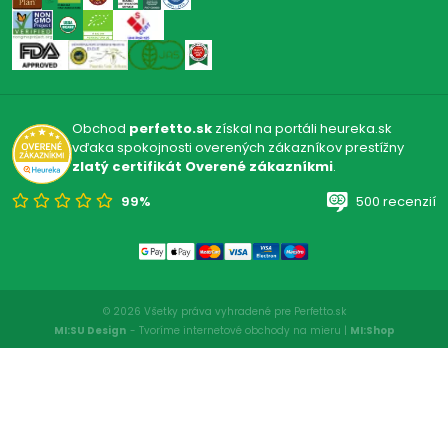
Obchod
perfetto.sk
získal na portáli heureka.sk
vďaka spokojnosti overených zákazníkov prestížny
zlatý certifikát Overené zákazníkmi
.
99%
500 recenzií
© 2026 Všetky práva vyhradené pre Perfetto.sk
MI:SU Design
- Tvoríme internetové obchody na mieru |
MI:Shop