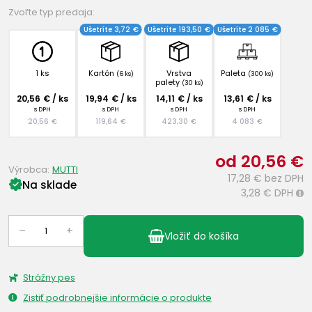
Zvoľte typ predaja:
Ušetríte 3,72 €
Ušetríte 193,50 €
Ušetríte 2 085 €
1 ks
Kartón
Vrstva
Paleta
(6 ks)
(300 ks)
palety
(30 ks)
20,56 € / ks
19,94 € / ks
14,11 € / ks
13,61 € / ks
s DPH
s DPH
s DPH
s DPH
20,56 €
119,64 €
423,30 €
4 083 €
od 20,56 €
Výrobca:
MUTTI
17,28 €
bez DPH
Na sklade
3,28 €
DPH
i
–
+
Vložiť do košíka
Strážny pes
Zistiť podrobnejšie informácie o produkte