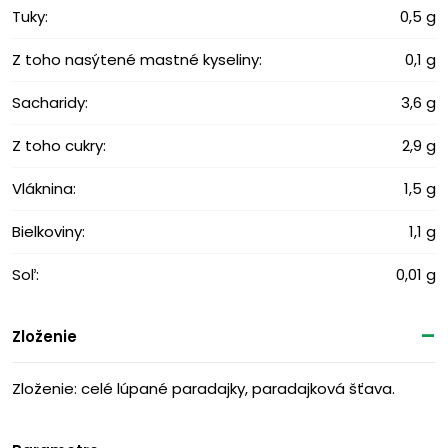
Tuky:
0,5 g
Z toho nasýtené mastné kyseliny:
0,1 g
Sacharidy:
3,6 g
Z toho cukry:
2,9 g
Vláknina:
1,5 g
Bielkoviny:
1,1 g
Soľ:
0,01 g
Zloženie
Zloženie: celé lúpané paradajky, paradajková šťava.