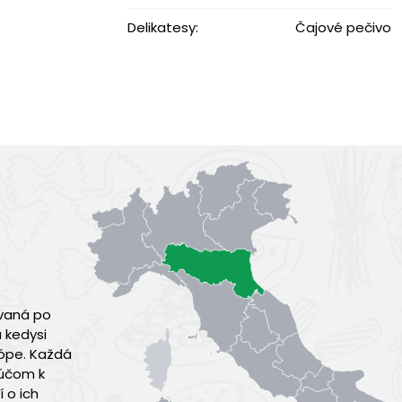
Delikatesy:
Čajové pečivo
zvaná po
 kedysi
rópe. Každá
ľúčom k
 o ich