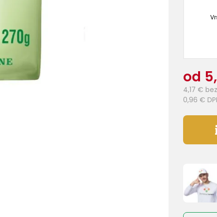
Vr
od 5
4,17 €
bez
0,96 €
DP