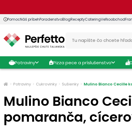
Pomoc
Náš príbeh
Poradenstvo
Blog
Recepty
Catering
Veľkoobchod
Fra
Potraviny
Pizza pece a príslušenstvo
Potraviny
Cukrovinky
Sušienky
Mulino Bianco Cecille
Mulino Bianco Ceci
pomaranča, cícer