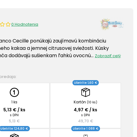
0 Hodnotenia
ianco Cecille ponúkajú zaujímavú kombináciu
eho kakaa a jemnej citrusovej sviežosti. Kúsky
ča dodávajú sušienkam ľahkú ovocnú…
Zobraziť celý
 predaja:
Ušetríte 1,60 €
1 ks
Kartón
(10 ks)
5,13 € / ks
4,97 € / ks
s DPH
s DPH
5,13 €
49,70 €
Ušetríte 124,80 €
Ušetríte 1 088 €