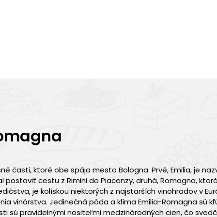
 Romagna
é časti, ktoré obe spája mesto Bologna. Prvé, Emilia, je na
 postaviť cestu z Rimini do Piacenzy, druhá, Romagna, ktorá
edičstva, je kolískou niektorých z najstarších vinohradov v Eu
nia vinárstva. Jedinečná pôda a klíma Emilia-Romagna sú k
ti sú pravidelnými nositeľmi medzinárodných cien, čo svedčí