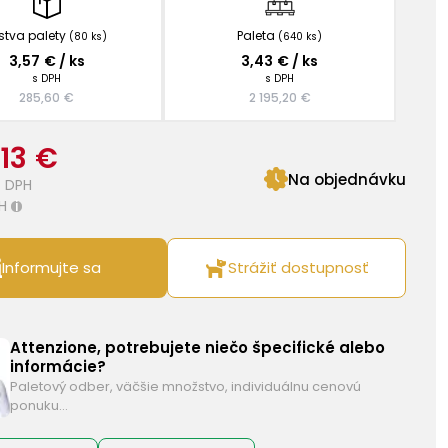
stva palety
Paleta
(80 ks)
(640 ks)
3,57 € / ks
3,43 € / ks
s DPH
s DPH
285,60 €
2 195,20 €
,13 €
Na objednávku
 DPH
H
i
Informujte sa
Strážiť dostupnosť
Attenzione, potrebujete niečo špecifické alebo
informácie?
Paletový odber, väčšie množstvo, individuálnu cenovú
ponuku…