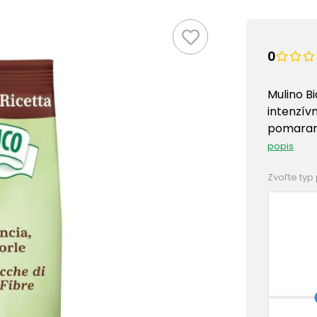
0
Mulino B
intenzívn
pomaran
popis
Zvoľte typ