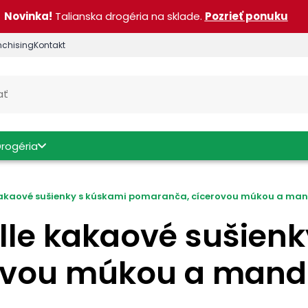
Novinka!
Talianska drogéria na sklade.
Pozrieť ponuku
nchising
Kontakt
Drogéria
 kakaové sušienky s kúskami pomaranča, cícerovou múkou a ma
lle kakaové sušien
ovou múkou a mand