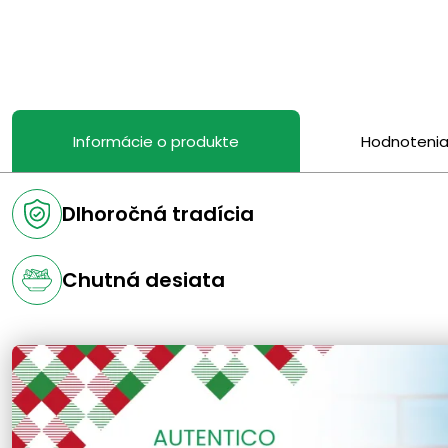
Informácie o produkte
Hodnoteni
Dlhoročná tradícia
Chutná desiata