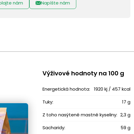
olajte nám
Napíšte nám
Výživové ​​hodnoty na 100 g
Energetická hodnota:
1920 kj / 457 kcal
Tuky:
17 g
Z toho nasýtené mastné kyseliny:
2,3 g
Sacharidy:
59 g