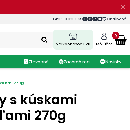
Obľúbené
+421 919 025 565
0
Veľkoobchod B2B
Môj účet
Zľavnené
Zachráň ma
Novinky
ndľami 270g
ky s kúskami
ľami 270g