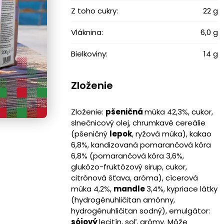
Z toho cukry:
22 g
Vláknina:
6,0 g
Bielkoviny:
14 g
Zloženie
Zloženie:
pšeničná
múka 42,3%, cukor,
slnečnicový olej, chrumkavé cereálie
(pšeničný
lepok
, ryžová múka), kakao
6,8%, kandizovaná pomarančová kôra
6,8% (pomarančová kôra 3,6%,
glukózo-fruktózový sirup, cukor,
citrónová šťava, aróma), cícerová
múka 4,2%,
mandle
3,4%, kypriace látky
(hydrogénuhličitan amónny,
hydrogénuhličitan sodný), emulgátor:
sójový
lecitín, soľ, arómy. Môže