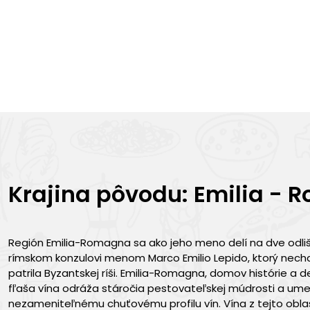
Krajina pôvodu: Emilia -
Región Emilia-Romagna sa ako jeho meno delí na dve odlišn
rímskom konzulovi menom Marco Emilio Lepido, ktorý nechal
patrila Byzantskej ríši. Emilia-Romagna, domov histórie a d
fľaša vína odráža stáročia pestovateľskej múdrosti a ume
nezameniteľnému chuťovému profilu vín. Vína z tejto oblas