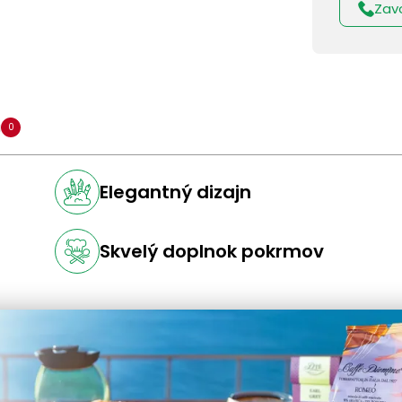
Zav
a
0
Elegantný dizajn
Skvelý doplnok pokrmov