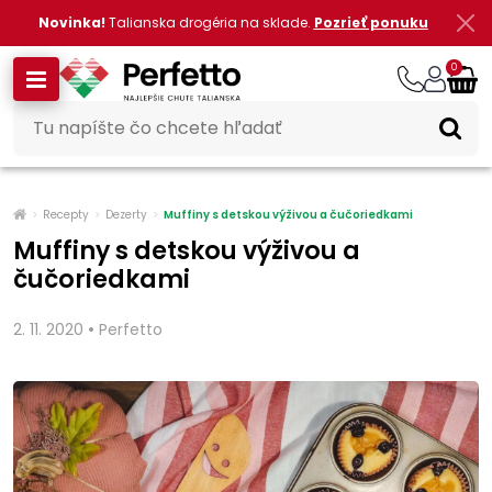
Novinka!
Talianska drogéria na sklade.
Pozrieť ponuku
0
Recepty
Dezerty
Muffiny s detskou výživou a čučoriedkami
Muffiny s detskou výživou a
čučoriedkami
•
2. 11. 2020
Perfetto