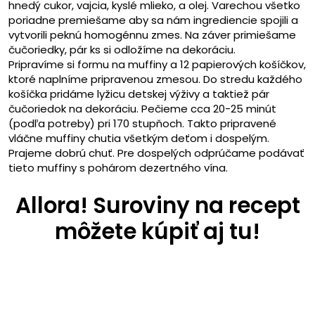
hnedý cukor, vajcia, kyslé mlieko, a olej. Varechou všetko
poriadne premiešame aby sa nám ingrediencie spojili a
vytvorili peknú homogénnu zmes. Na záver primiešame
čučoriedky, pár ks si odložíme na dekoráciu.
Pripravíme si formu na muffiny a 12 papierových košíčkov,
ktoré naplníme pripravenou zmesou. Do stredu každého
košíčka pridáme lyžicu detskej výživy a taktiež pár
čučoriedok na dekoráciu. Pečieme cca 20-25 minút
(podľa potreby) pri 170 stupňoch. Takto pripravené
vláčne muffiny chutia všetkým deťom i dospelým.
Prajeme dobrú chuť. Pre dospelých odprúčame podávať
tieto muffiny s pohárom dezertného vína.
Allora! Suroviny na recept
môžete kúpiť aj tu!
- 15%