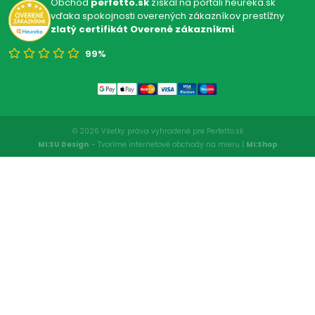
Obchod
perfetto.sk
získal na portáli heureka.sk
vďaka spokojnosti overených zákazníkov prestížny
zlatý certifikát Overené zákazníkmi
.
99%
© 2026 Všetky práva vyhradené pre Perfetto.sk
MI:SU Design
- Tvoríme internetové obchody na mieru |
MI:Shop