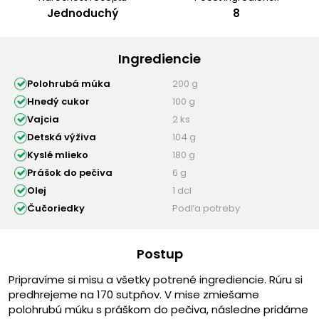
Jednoduchý
8
Ingrediencie
Polohrubá múka
200 g
Hnedý cukor
100 g
Vajcia
2 ks
Detská výživa
104 g
Kyslé mlieko
180 g
Prášok do pečiva
6 g
Olej
1 dcl
Čučoriedky
Podľa potreby
Postup
Pripravíme si misu a všetky potrené ingrediencie. Rúru si
predhrejeme na 170 sutpňov. V mise zmiešame
polohrubú múku s práškom do pečiva, následne pridáme