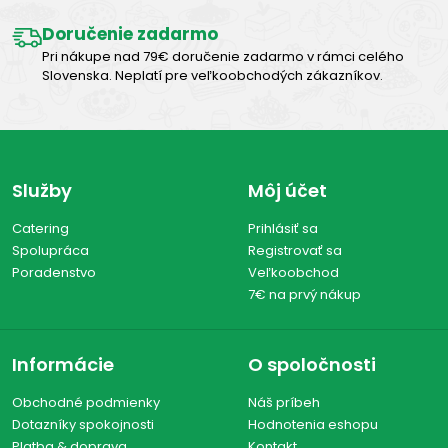
Doručenie zadarmo
Pri nákupe nad 79€ doručenie zadarmo v rámci celého
Slovenska. Neplatí pre veľkoobchodých zákazníkov.
Služby
Môj účet
Catering
Prihlásiť sa
Spolupráca
Registrovať sa
Poradenstvo
Veľkoobchod
7€ na prvý nákup
Informácie
O spoločnosti
Obchodné podmienky
Náš príbeh
Dotazníky spokojnosti
Hodnotenia eshopu
Platba & doprava
Kontakt