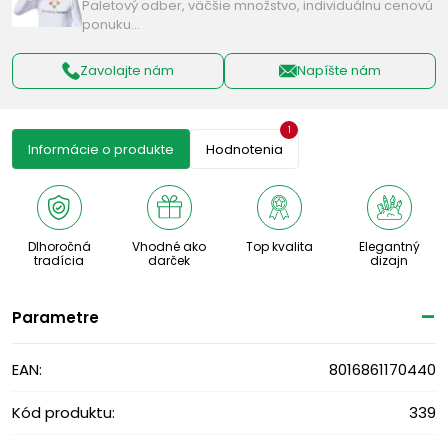
Paletový odber, väčšie množstvo, individuálnu cenovú
ponuku…
Zavolajte nám
Napíšte nám
1
Informácie o produkte
Hodnotenia
Dlhoročná
Vhodné ako
Top kvalita
Elegantný
tradícia
darček
dizajn
Parametre
EAN:
8016861170440
Kód produktu:
339