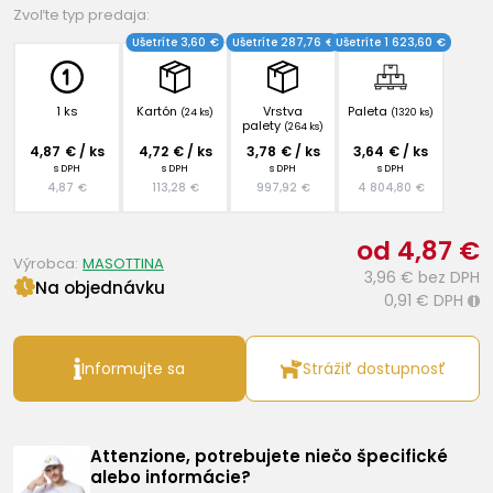
Zvoľte typ predaja:
Ušetríte 3,60 €
Ušetríte 287,76 €
Ušetríte 1 623,60 €
1 ks
Kartón
Vrstva
Paleta
(24 ks)
(1320 ks)
palety
(264 ks)
4,87 € / ks
4,72 € / ks
3,78 € / ks
3,64 € / ks
s DPH
s DPH
s DPH
s DPH
4,87 €
113,28 €
997,92 €
4 804,80 €
od 4,87 €
Výrobca:
MASOTTINA
3,96 €
bez DPH
Na objednávku
0,91 €
DPH
i
Informujte sa
Strážiť dostupnosť
Attenzione, potrebujete niečo špecifické
alebo informácie?