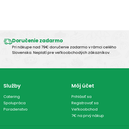
Výborná chuť
Doručenie zadarmo
Pri nákupe nad 79€ doručenie zadarmo v rámci celého
Slovenska. Neplatí pre veľkoobchodých zákazníkov.
Služby
Môj účet
Catering
Prihlásiť sa
Spolupráca
Registrovať sa
Poradenstvo
Veľkoobchod
7€ na prvý nákup