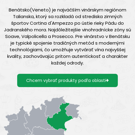
Benátsko(Veneto) je najväčším vinárskym regiónom
Talianska, ktorý sa rozkladá od strediska zimných
športov Cortina d'Ampezzo po ústie rieky Pádu do
Jadranského mora. Najdôležitejšie vinohradnícke zóny sú
Soave, Valpolicella a Prosecco. Pre vinárstvo v Benátsku
je typické spojenie tradičných metód s modernými
technológiami, čo umožňuje vytvárať vína najvyššej
kvality, zachovávajúc pritom autentickosť a charakter
každej odrody.
Chcem vybrať produkty podľa oblasti