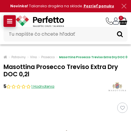
Novinka!
Talianska drogéria na sklade.
Pozrieť ponuku
0
Potraviny
Víno
Prosecco
Masottina Prosecco Treviso Extra Dry DOC 0,2
Masottina Prosecco Treviso Extra Dry
DOC 0,2l
5
1 Hodnotenia