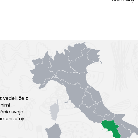
 vedeli, že z
 nimi
pánie svoje
zameniteľný