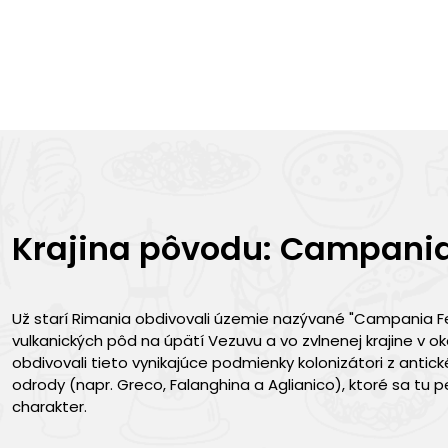
Krajina pôvodu: Campani
Už starí Rimania obdivovali územie nazývané "Campania Felix
vulkanických pôd na úpätí Vezuvu a vo zvlnenej krajine v ok
obdivovali tieto vynikajúce podmienky kolonizátori z antick
odrody (napr. Greco, Falanghina a Aglianico), ktoré sa t
charakter.