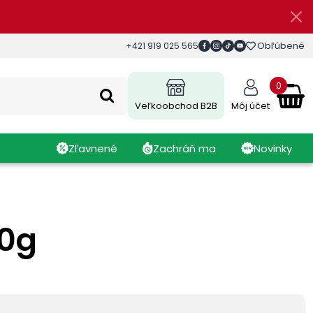
Obľúbené
+421 919 025 565
0
Veľkoobchod B2B
Môj účet
Zľavnené
Zachráň ma
Novinky
0g