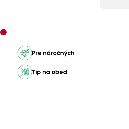
a
0
Pre náročných
Tip na obed