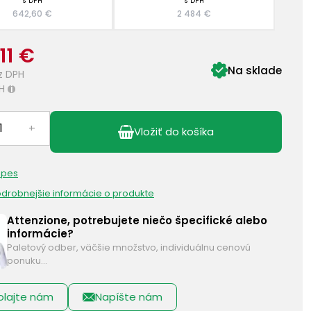
s DPH
s DPH
642,60 €
2 484 €
11 €
Na sklade
z DPH
H
i
+
Vložiť do košíka
 pes
podrobnejšie informácie o produkte
Attenzione, potrebujete niečo špecifické alebo
informácie?
Paletový odber, väčšie množstvo, individuálnu cenovú
ponuku…
olajte nám
Napíšte nám