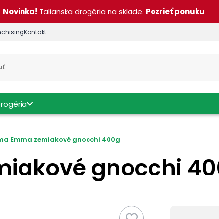
Novinka!
Talianska drogéria na sklade.
Pozrieť ponuku
nchising
Kontakt
Drogéria
a Emma zemiakové gnocchi 400g
akové gnocchi 40