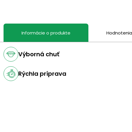
Informácie o produkte
Hodnoteni
Výborná chuť
Rýchla príprava