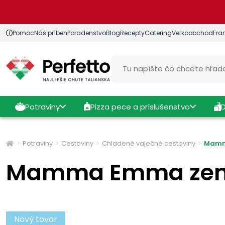
Pomoc
Náš príbeh
Poradenstvo
Blog
Recepty
Catering
Veľkoobchod
Fra
Potraviny
Pizza pece a príslušenstvo
Potraviny
Cestoviny
Chladené vaječné cestoviny
Mamm
Mamma Emma zemi
Nový tovar