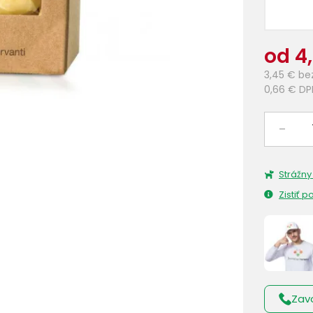
od 4,
3,45 €
be
0,66 €
DP
–
Strážny
Zistiť 
Zav