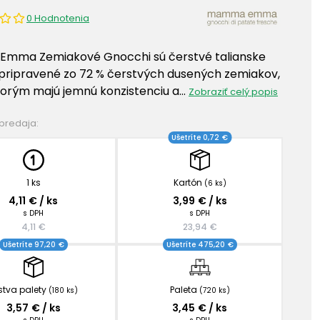
0 Hodnotenia
mma Zemiakové Gnocchi sú čerstvé talianske
pripravené zo 72 % čerstvých dusených zemiakov,
orým majú jemnú konzistenciu a…
Zobraziť celý popis
 predaja:
Ušetríte 0,72 €
1 ks
Kartón
(6 ks)
4,11 € / ks
3,99 € / ks
s DPH
s DPH
4,11 €
23,94 €
Ušetríte 97,20 €
Ušetríte 475,20 €
stva palety
Paleta
(180 ks)
(720 ks)
3,57 € / ks
3,45 € / ks