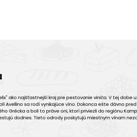
a
" ako najšťastnejší kraj pre pestovanie viniča. V tej dobe už
olí Avellino sa rodí vynikajúce víno. Dokonca ešte dávno pred
ého Grécka a boli to práve oni, ktorí priviezli do regiónu Kam
u pestujú dodnes. Tieto odrody poskytujú miestnym vínam ne