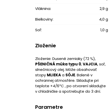
Vláknina:
2,9 g
Bielkoviny:
4,0 g
Soľ:
1,0 g
Zloženie
Zloženie: Dusené zemiaky (72 %),
PŠENIČNÁ múka typu 0
,
VAJCIA
, soľ,
slnečnicový olej. Môže obsahovať
stopy
MLIEKA
a
SÓJE
. Balené v
ochrannej atmosfére. Skladujte pri
teplote +4/6*C , po otvorení skladujte
v chladničke a spotrebujte do 3 dní.
Parametre