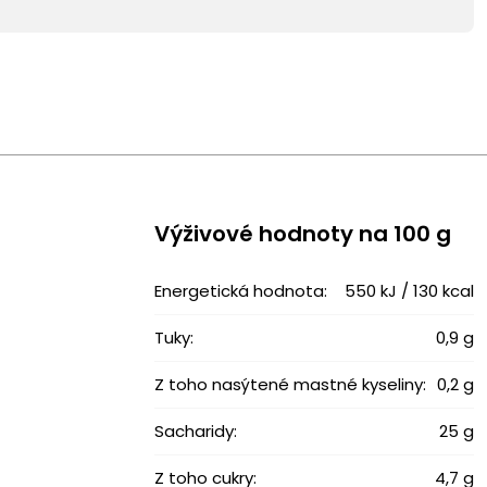
Výživové ​​hodnoty na 100 g
Energetická hodnota:
550 kJ / 130 kcal
Tuky:
0,9 g
Z toho nasýtené mastné kyseliny:
0,2 g
Sacharidy:
25 g
Z toho cukry:
4,7 g