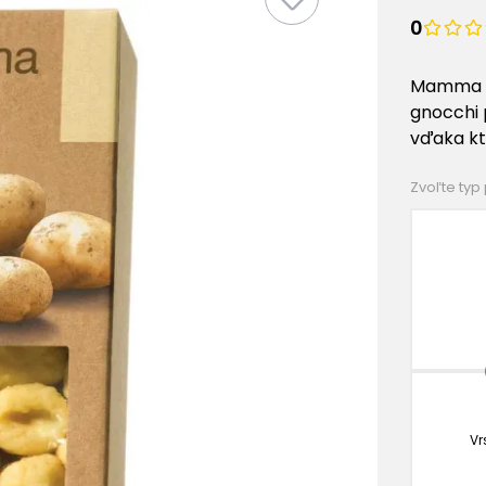
0
Mamma E
gnocchi 
vďaka kt
Zvoľte typ
Vr