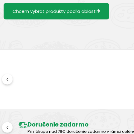
Chcem vybrať produkty podľa oblasti
Doručenie zadarmo
Pri nákupe nad 79€ doručenie zadarmo v rámci celéh