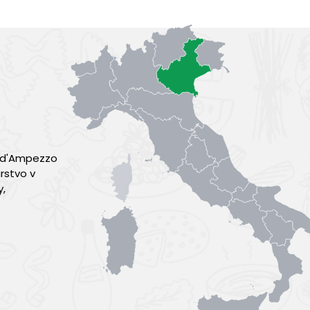
a d'Ampezzo
rstvo v
y,