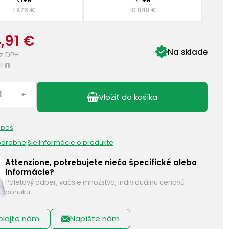
s DPH
s DPH
1 876 €
10 848 €
,91 €
Na sklade
z DPH
H
i
+
Vložiť do košíka
 pes
podrobnejšie informácie o produkte
Attenzione, potrebujete niečo špecifické alebo
informácie?
Paletový odber, väčšie množstvo, individuálnu cenovú
ponuku…
olajte nám
Napíšte nám