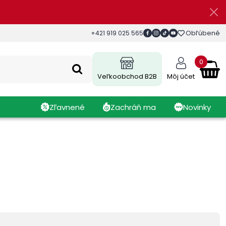
Obľúbené
+421 919 025 565
0
Veľkoobchod B2B
Môj účet
Zľavnené
Zachráň ma
Novinky