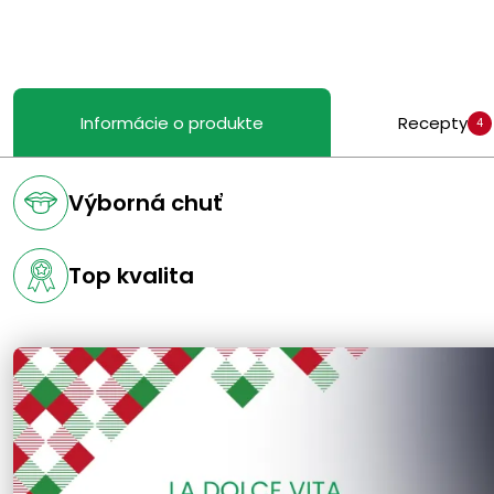
Informácie o produkte
Recepty
4
Výborná chuť
Top kvalita