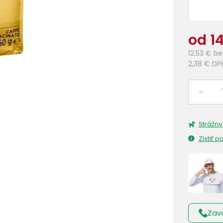
od 14
12,53 €
be
2,38 €
DP
–
Strážny
Zistiť 
Zav