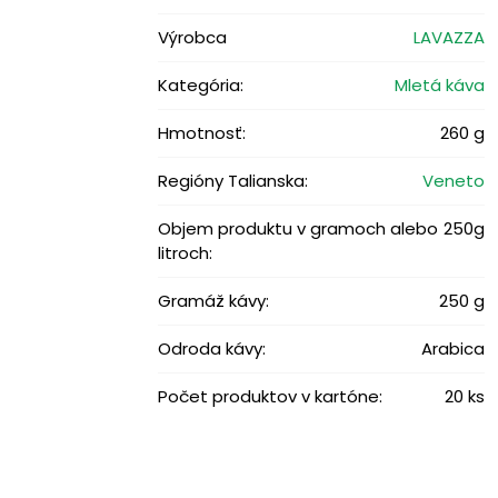
Výrobca
LAVAZZA
Kategória:
Mletá káva
Hmotnosť:
260 g
Regióny Talianska:
Veneto
Objem produktu v gramoch alebo
250g
litroch:
Gramáž kávy:
250 g
Odroda kávy:
Arabica
Počet produktov v kartóne:
20 ks