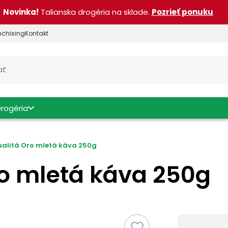
Novinka!
Talianska drogéria na sklade.
Pozrieť ponuku
nchising
Kontakt
Drogéria
alitá Oro mletá káva 250g
ro mletá káva 250g