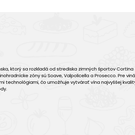
ska, ktorý sa rozkladá od strediska zimných športov Cortin
inohradnícke zóny sú Soave, Valpolicella a Prosecco. Pre viná
 technológiami, čo umožňuje vytvárať vína najvyššej kvalit
dy.