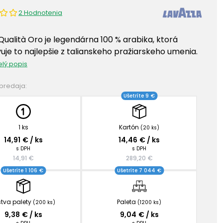
2 Hodnotenia
Qualità Oro je legendárna 100 % arabika, ktorá
uje to najlepšie z talianskeho pražiarskeho umenia.
elý popis
 predaja:
Ušetríte 9 €
1 ks
Kartón
(20 ks)
14,91 € / ks
14,46 € / ks
s DPH
s DPH
14,91 €
289,20 €
Ušetríte 1 106 €
Ušetríte 7 044 €
stva palety
Paleta
(200 ks)
(1200 ks)
9,38 € / ks
9,04 € / ks