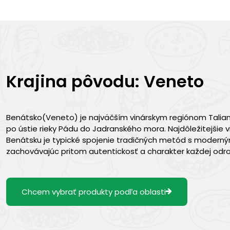
Krajina pôvodu: Veneto
Benátsko(Veneto) je najväčším vinárskym regiónom Talian
po ústie rieky Pádu do Jadranského mora. Najdôležitejšie v
Benátsku je typické spojenie tradičných metód s modernými
zachovávajúc pritom autentickosť a charakter každej odro
Chcem vybrať produkty podľa oblasti