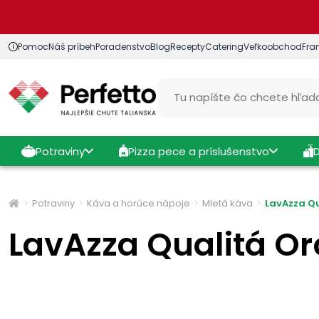
Pomoc
Náš príbeh
Poradenstvo
Blog
Recepty
Catering
Veľkoobchod
Fra
Potraviny
Pizza pece a príslušenstvo
Potraviny
Káva a horúce nápoje
Mletá káva
LavAzza Qu
LavAzza Qualitá O