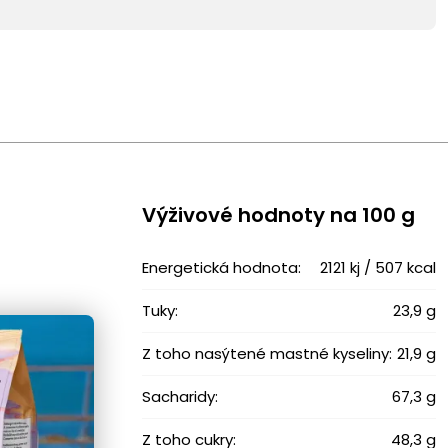
Výživové ​​hodnoty na 100 g
Energetická hodnota:
2121 kj / 507 kcal
Tuky:
23,9 g
Z toho nasýtené mastné kyseliny:
21,9 g
Sacharidy:
67,3 g
Z toho cukry:
48,3 g