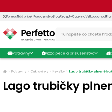
Pomoc
Náš príbeh
Poradenstvo
Blog
Recepty
Catering
Veľkoobchod
Fra
Potraviny
Pizza pece a príslušenstvo
Potraviny
Cukrovinky
Keksíky
Lago trubičky plnené 
Lago trubičky pl