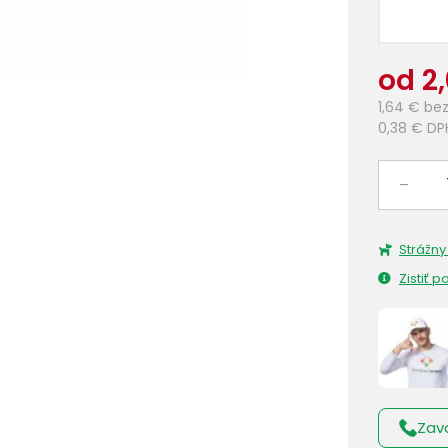
od 2
1,64 €
bez
0,38 €
DP
–
Strážny
Zistiť 
Zav