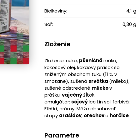
Bielkoviny:
4,1 g
Soľ:
0,30 g
Zloženie
Zloženie: cuko,
pšeničná
múka,
kokosový olej, kakaový prášok so
zníženým obsahom tuku (11 % v
smotane), sušená
srvátka
(mlieko),
sušené odstredené
mlieko
v
prášku,
vaječný
žĺtok
emulgátor:
sójový
lecitín soľ farbivá:
E150d, arómy. Môže obsahovať
stopy
arašidov
,
orechov
a
horčice
.
Parametre