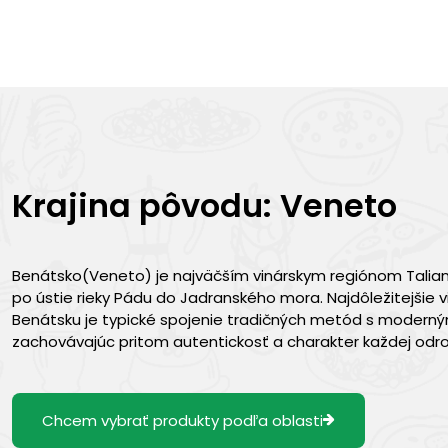
Krajina pôvodu: Veneto
Benátsko(Veneto) je najväčším vinárskym regiónom Talian
po ústie rieky Pádu do Jadranského mora. Najdôležitejšie v
Benátsku je typické spojenie tradičných metód s modernými
zachovávajúc pritom autentickosť a charakter každej odro
Chcem vybrať produkty podľa oblasti