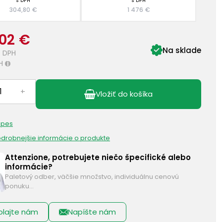
s DPH
s DPH
304,80 €
1 476 €
,02 €
Na sklade
 DPH
H
i
+
Vložiť do košíka
 pes
podrobnejšie informácie o produkte
Attenzione, potrebujete niečo špecifické alebo
informácie?
Paletový odber, väčšie množstvo, individuálnu cenovú
ponuku…
olajte nám
Napíšte nám