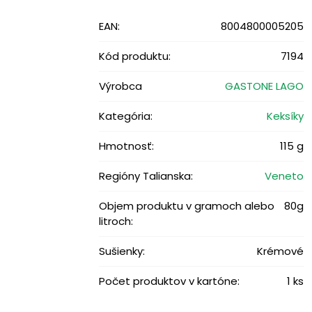
EAN:
8004800005205
Kód produktu:
7194
Výrobca
GASTONE LAGO
Kategória:
Keksíky
Hmotnosť:
115 g
Regióny Talianska:
Veneto
Objem produktu v gramoch alebo
80g
litroch:
Sušienky:
Krémové
Počet produktov v kartóne:
1 ks