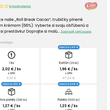
6 Hodnotenia
te naše „Roll Break Cacao“, trubičky plnené
 krémom (66%). Vyberte si svoju obľúbenú a
 si prestávku! Doprajte si malú…
Zobraziť celý popis
 predaja:
Ušetríte 1,44 €
1 ks
Kartón
(24 ks)
2,02 € / ks
1,96 € / ks
s DPH
s DPH
2,02 €
47,04 €
Ušetríte 180 €
Ušetríte 948 €
stva palety
Paleta
(240 ks)
(1200 ks)
1,27 € / ks
1,23 € / ks