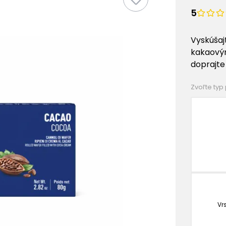
5
Vyskúšaj
kakaovým
doprajte
Zvoľte typ
Vr