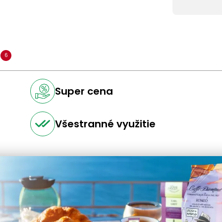
a
6
Super cena
Všestranné využitie