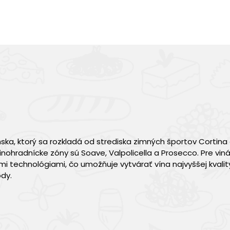
ska, ktorý sa rozkladá od strediska zimných športov Cortin
inohradnícke zóny sú Soave, Valpolicella a Prosecco. Pre viná
 technológiami, čo umožňuje vytvárať vína najvyššej kvalit
dy.