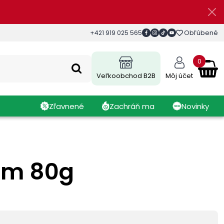
Obľúbené
+421 919 025 565
0
Veľkoobchod B2B
Môj účet
Zľavnené
Zachráň ma
Novinky
om 80g