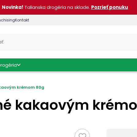
Novinka!
Talianska drogéria na sklade.
Pozrieť ponuku
nchising
Kontakt
Drogéria
kakaovým krémom 80g
nené kakaovým krém