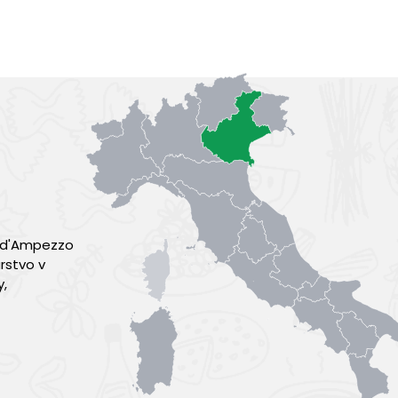
a d'Ampezzo
rstvo v
y,