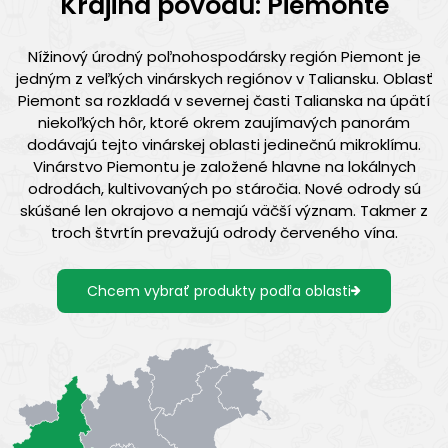
Krajina pôvodu: Piemonte
Nížinový úrodný poľnohospodársky región Piemont je
jedným z veľkých vinárskych regiónov v Taliansku. Oblasť
Piemont sa rozkladá v severnej časti Talianska na úpätí
niekoľkých hôr, ktoré okrem zaujímavých panorám
dodávajú tejto vinárskej oblasti jedinečnú mikroklímu.
Vinárstvo Piemontu je založené hlavne na lokálnych
odrodách, kultivovaných po stáročia. Nové odrody sú
skúšané len okrajovo a nemajú väčší význam. Takmer z
troch štvrtín prevažujú odrody červeného vína.
Chcem vybrať produkty podľa oblasti