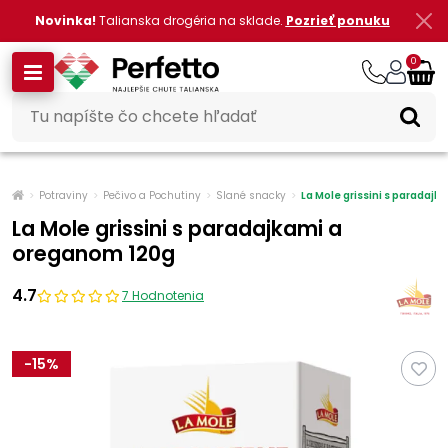
Novinka!
Talianska drogéria na sklade.
Pozrieť ponuku
0
Potraviny
Pečivo a Pochutiny
Slané snacky
La Mole grissini s paradaj
La Mole grissini s paradajkami a
oreganom 120g
4.7
7 Hodnotenia
-
15
%