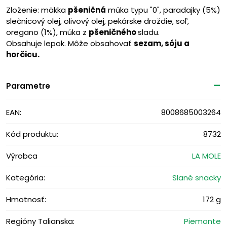
Zloženie: mäkka
pšeničná
múka typu "0", paradajky (5%)
slečnicový olej, olivový olej, pekárske droždie, soľ,
oregano (1%), múka z
pšeničného
sladu.
Obsahuje lepok. Môže obsahovať
sezam, s
óju a
horčicu.
Parametre
EAN:
8008685003264
Kód produktu:
8732
Výrobca
LA MOLE
Kategória:
Slané snacky
Hmotnosť:
172 g
Regióny Talianska:
Piemonte