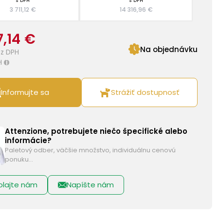
s DPH
s DPH
3 711,12 €
14 316,96 €
7,14 €
Na objednávku
z DPH
H
i
Informujte sa
Strážiť dostupnosť
Attenzione, potrebujete niečo špecifické alebo
informácie?
Paletový odber, väčšie množstvo, individuálnu cenovú
ponuku…
olajte nám
Napíšte nám