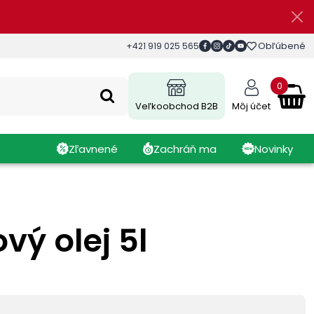
Obľúbené
+421 919 025 565
0
Veľkoobchod B2B
Môj účet
Zľavnené
Zachráň ma
Novinky
vý olej 5l