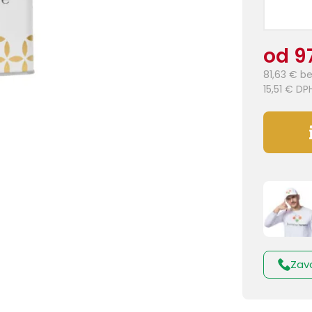
od 9
81,63 €
be
15,51 €
DP
Zav