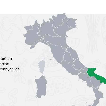
toré sa
deálne
litných vín