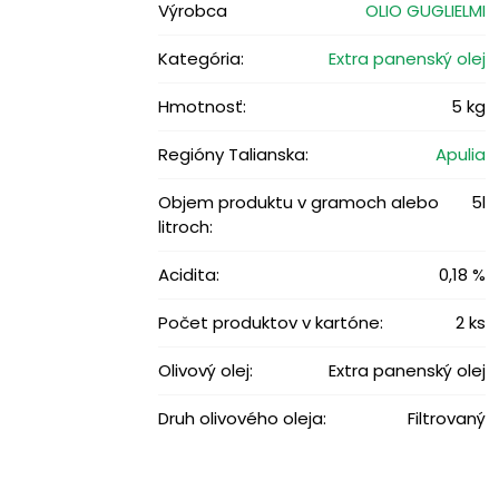
Výrobca
OLIO GUGLIELMI
Kategória:
Extra panenský olej
Hmotnosť:
5 kg
Regióny Talianska:
Apulia
Objem produktu v gramoch alebo
5l
litroch:
Acidita:
0,18 %
Počet produktov v kartóne:
2 ks
Olivový olej:
Extra panenský olej
Druh olivového oleja:
Filtrovaný