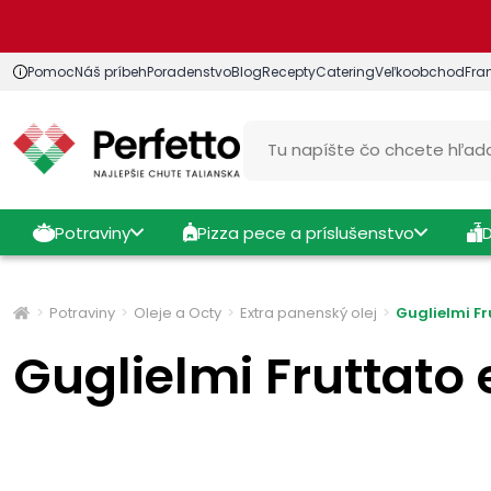
Pomoc
Náš príbeh
Poradenstvo
Blog
Recepty
Catering
Veľkoobchod
Fra
Potraviny
Pizza pece a príslušenstvo
Potraviny
Oleje a Octy
Extra panenský olej
Guglielmi Fr
Guglielmi Fruttato 