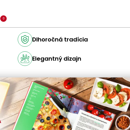
a
0
Dlhoročná tradícia
Elegantný dizajn