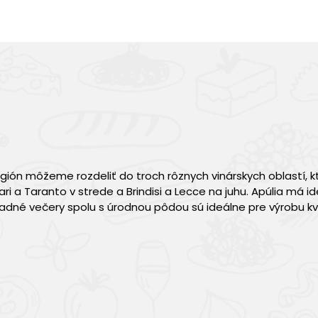
gión môžeme rozdeliť do troch rôznych vinárskych oblastí, k
ari a Taranto v strede a Brindisi a Lecce na juhu. Apúlia má i
adné večery spolu s úrodnou pôdou sú ideálne pre výrobu kva