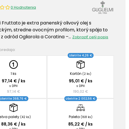
0 Hodnotenia
 Fruttato je extra panenský olivový olej s
kým, stredne ovocným profilom, ktorý spája to
 z odrôd Ogliarola a Coratina –…
Zobraziť celý popis
 predaja:
Ušetríte 4,26 €
1 ks
Kartón
(2 ks)
97,14 € / ks
95,01 € / ks
s DPH
s DPH
97,14 €
190,02 €
Ušetríte 368,76 €
Ušetríte 2 002,56 €
stva palety
Paleta
(42 ks)
(168 ks)
88,36 € / ks
85,22 € / ks