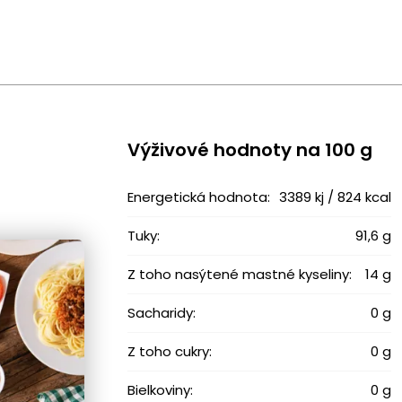
Výživové ​​hodnoty na 100 g
Energetická hodnota:
3389 kj / 824 kcal
Tuky:
91,6 g
Z toho nasýtené mastné kyseliny:
14 g
Sacharidy:
0 g
Z toho cukry:
0 g
Bielkoviny:
0 g