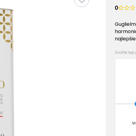
0
Guglielmi
harmonic
najlepšie
Zvoľte typ
Vr