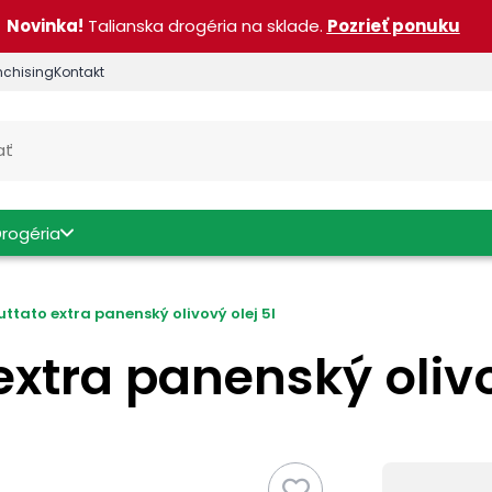
Novinka!
Talianska drogéria na sklade.
Pozrieť ponuku
nchising
Kontakt
Drogéria
uttato extra panenský olivový olej 5l
extra panenský olivo