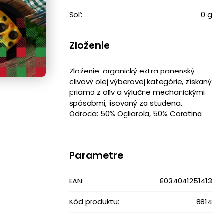
Soľ:
0 g
Zloženie
Zloženie: organický extra panenský
olivový olej výberovej kategórie, získaný
priamo z olív a výlučne mechanickými
spôsobmi, lisovaný za studena.
Odroda: 50% Ogliarola, 50% Coratina
Parametre
EAN:
8034041251413
Kód produktu:
8814